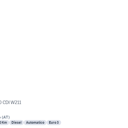
0 CDI W211
o
(
AT
)
0 Km
Diesel
Automatico
Euro 3