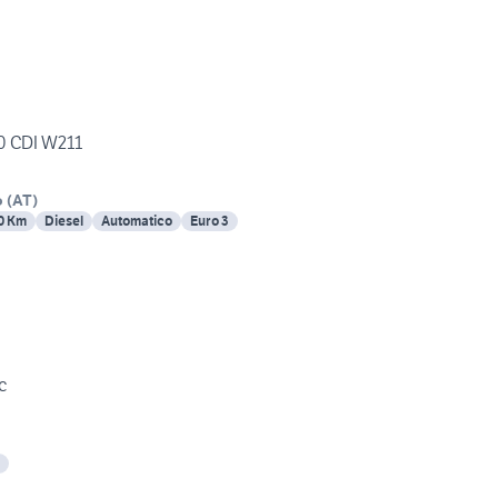
0 CDI W211
o
(
AT
)
0 Km
Diesel
Automatico
Euro 3
ic