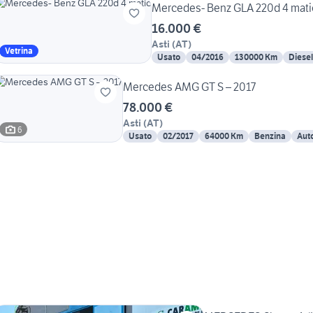
Mercedes- Benz GLA 220d 4 mat
16.000 €
Asti
(
AT
)
Vetrina
Usato
04/2016
130000 Km
Diesel
Mercedes AMG GT S – 2017
78.000 €
Asti
(
AT
)
6
Usato
02/2017
64000 Km
Benzina
Aut