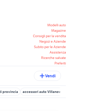
Modelli auto
Magazine
Consigli per la vendita
Negozi e Aziende
Subito per le Aziende
Assistenza
Ricerche salvate
Preferiti
Vendi
i provincia
accessori auto Villanova dAsti
auto Valfenera
acc