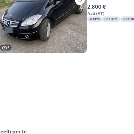
2.800 €
Asti
(
AT
)
Usato
03/2011
20030
6
celti per te