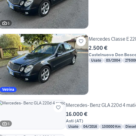
6
Mercedes Classe E 22
2.500 €
Castelnuovo Don Bosc
Usato
03/2004
27500
Vetrina
Mercedes- Benz GLA 220d 4 mat
16.000 €
Asti
(
AT
)
6
Usato
04/2016
130000 Km
Diesel