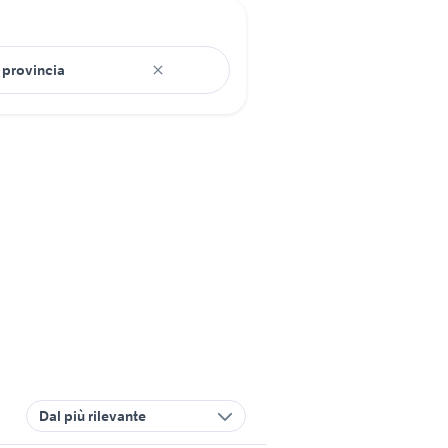
Dal più rilevante