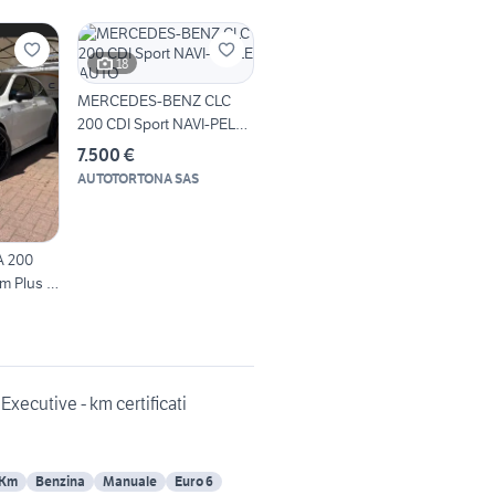
18
MERCEDES-BENZ CLC
200 CDI Sport NAVI-PELLE
AUTO
7.500 €
AUTOTORTONA SAS
A 200
m Plus E
ecutive - km certificati
 Km
Benzina
Manuale
Euro 6