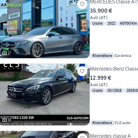
MERCEDES Classe A (
35.900 €
Asti
(
AT
)
Usato
2022
60700 Km
17
Rivenditore
CarAmica
Mercedes-Benz Classe
12.999 €
Asti
(
AT
)
Usato
03/2018
20384
16
Rivenditore
CLD auto
Mercedes classe A