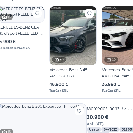
13
ERCEDES-BENZ GLA
80 d Sport PELLE-LED-
AVI!!!!
5.900 €
UTOTORTONA SAS
30
30
Mercedes-Benz A 45
Mercedes-Benz 
AMG S #9163
AMG Line Premiu
#11037
46.900 €
26.990 €
TuaCar SRL
TuaCar SRL
Mercedes-benz B 200 Ex
20.900 €
Asti
(
AT
)
Usato
04/2022
31900
16