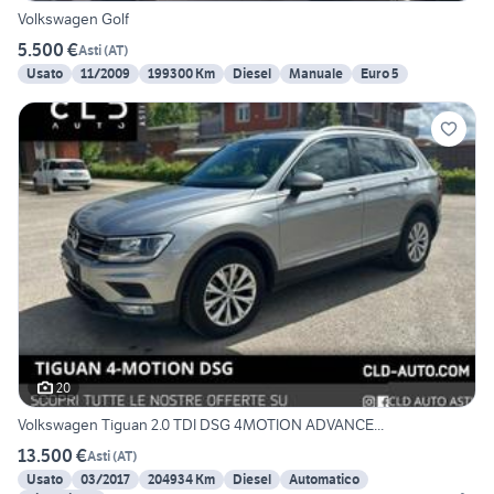
Volkswagen Golf
5.500 €
Asti
(
AT
)
Usato
11/2009
199300 Km
Diesel
Manuale
Euro 5
20
Volkswagen Tiguan 2.0 TDI DSG 4MOTION ADVANCE...
13.500 €
Asti
(
AT
)
Usato
03/2017
204934 Km
Diesel
Automatico