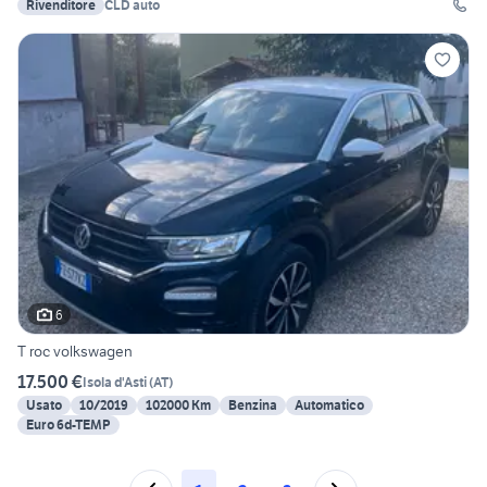
Rivenditore
CLD auto
6
T roc volkswagen
17.500 €
Isola d'Asti
(
AT
)
Usato
10/2019
102000 Km
Benzina
Automatico
Euro 6d-TEMP