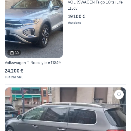
VOLKSWAGEN Taigo 1.0 tsi Life
115cv
19.100 €
Autobro
30
Volkswagen T-Roc style #11849
24.200 €
TuaCar SRL