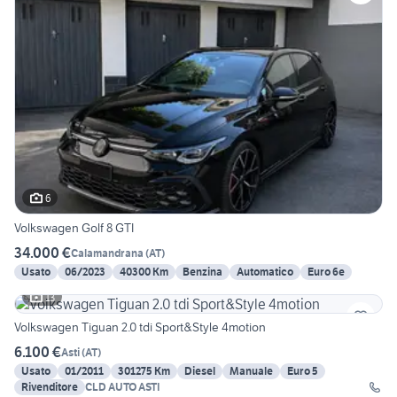
6
Volkswagen Golf 8 GTI
34.000 €
Calamandrana
(
AT
)
Usato
06/2023
40300 Km
Benzina
Automatico
Euro 6e
13
Volkswagen Tiguan 2.0 tdi Sport&Style 4motion
6.100 €
Asti
(
AT
)
Usato
01/2011
301275 Km
Diesel
Manuale
Euro 5
Rivenditore
CLD AUTO ASTI