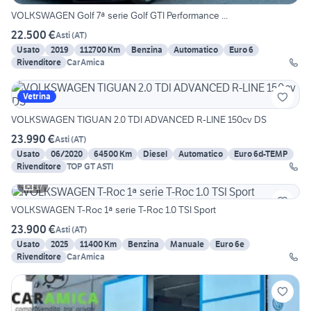
VOLKSWAGEN Golf 7ª serie Golf GTI Performance ...
22.500 €
Asti
(
AT
)
Usato
2019
112700 Km
Benzina
Automatico
Euro 6
Rivenditore
CarAmica
Vetrina
VOLKSWAGEN TIGUAN 2.0 TDI ADVANCED R-LINE 150cv DS
23.990 €
Asti
(
AT
)
Usato
06/2020
64500 Km
Diesel
Automatico
Euro 6d-TEMP
Rivenditore
TOP GT ASTI
17
VOLKSWAGEN T-Roc 1ª serie T-Roc 1.0 TSI Sport
23.900 €
Asti
(
AT
)
Usato
2025
11400 Km
Benzina
Manuale
Euro 6e
Rivenditore
CarAmica