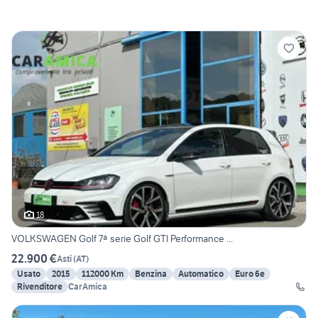
18
VOLKSWAGEN Golf 7ª serie Golf GTI Performance ...
22.900 €
Asti
(
AT
)
Usato
2015
112000 Km
Benzina
Automatico
Euro 6e
Rivenditore
CarAmica