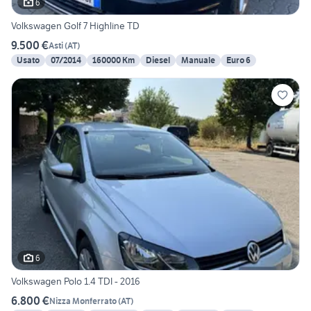
6
Volkswagen Golf 7 Highline TD
9.500 €
Asti
(
AT
)
Usato
07/2014
160000 Km
Diesel
Manuale
Euro 6
6
Volkswagen Polo 1.4 TDI - 2016
6.800 €
Nizza Monferrato
(
AT
)