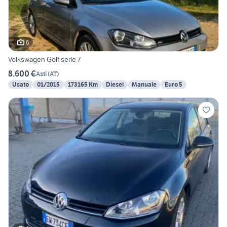
6
Volkswagen Golf serie 7
8.600 €
Asti
(
AT
)
Usato
01/2015
173165 Km
Diesel
Manuale
Euro 5