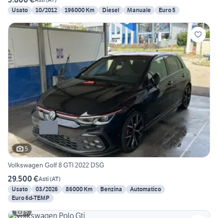
Usato
10/2012
196000 Km
Diesel
Manuale
Euro 5
5
Volkswagen Golf 8 GTI 2022 DSG
29.500 €
Asti
(
AT
)
Usato
03/2026
86000 Km
Benzina
Automatico
Euro 6d-TEMP
5