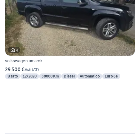
4
volkswagen amarok
29.500 €
Asti
(
AT
)
Usato
12/2020
30000 Km
Diesel
Automatico
Euro 6e