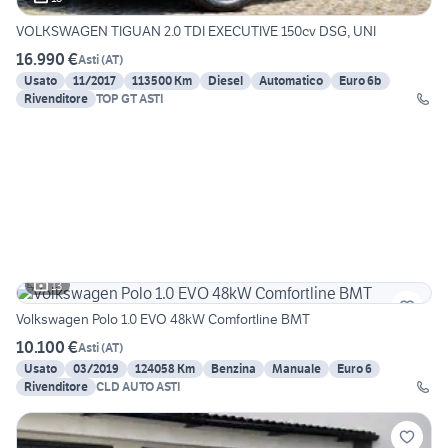
VOLKSWAGEN TIGUAN 2.0 TDI EXECUTIVE 150cv DSG, UNI
16.990 €
Asti
(
AT
)
Usato
11/2017
113500 Km
Diesel
Automatico
Euro 6b
Rivenditore
TOP GT ASTI
13
Volkswagen Polo 1.0 EVO 48kW Comfortline BMT
10.100 €
Asti
(
AT
)
Usato
03/2019
124058 Km
Benzina
Manuale
Euro 6
Rivenditore
CLD AUTO ASTI