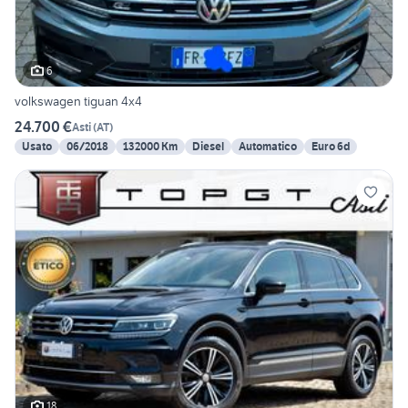
6
volkswagen tiguan 4x4
24.700 €
Asti
(
AT
)
Usato
06/2018
132000 Km
Diesel
Automatico
Euro 6d
18