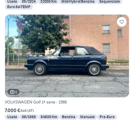
Usato
05/2024
32000 Km
Mild Hybrid Benzina
Sequenziale
Euro 6d-TEMP
6
VOLKSWAGEN Golf 1ª serie - 1988
7.000 €
Asti
(
AT
)
Usato
08/1988
84800 Km
Benzina
Manuale
Pre-Euro