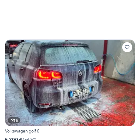
6
Volkswagen golf 6
5.800 €
Asti
(
AT
)