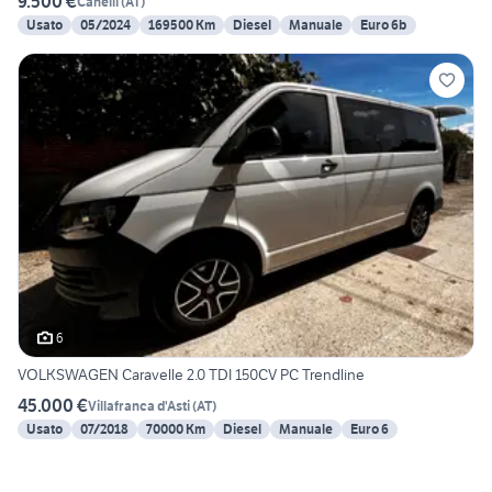
9.500 €
Canelli
(
AT
)
Usato
05/2024
169500 Km
Diesel
Manuale
Euro 6b
6
VOLKSWAGEN Caravelle 2.0 TDI 150CV PC Trendline
45.000 €
Villafranca d'Asti
(
AT
)
Usato
07/2018
70000 Km
Diesel
Manuale
Euro 6