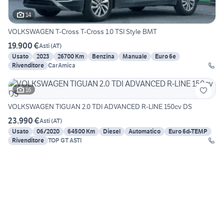
14
VOLKSWAGEN T-Cross T-Cross 1.0 TSI Style BMT
19.900 €
Asti
(
AT
)
Usato
2023
26700 Km
Benzina
Manuale
Euro 6e
Rivenditore
CarAmica
16
VOLKSWAGEN TIGUAN 2.0 TDI ADVANCED R-LINE 150cv DS
23.990 €
Asti
(
AT
)
Usato
06/2020
64500 Km
Diesel
Automatico
Euro 6d-TEMP
Rivenditore
TOP GT ASTI