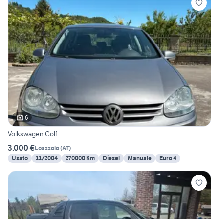
6
Volkswagen Golf
3.000 €
Loazzolo
(
AT
)
Usato
11/2004
270000 Km
Diesel
Manuale
Euro 4