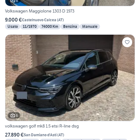
6
Volkswagen Maggiolone 1303 D 1973
9.000 €
Castelnuovo Calcea
(
AT
)
Usato
11/1970
74000 Km
Benzina
Manuale
6
volkswagen golf mk8 1.5 etsi R-line dsg
27.890 €
San Damiano d'Asti
(
AT
)