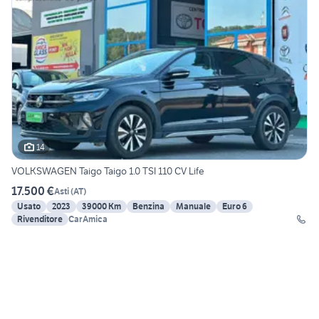
14
VOLKSWAGEN Taigo Taigo 1.0 TSI 110 CV Life
17.500 €
Asti
(
AT
)
Usato
2023
39000 Km
Benzina
Manuale
Euro 6
Rivenditore
CarAmica