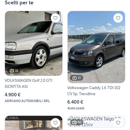
Scelti per te
18
10
VOLKSWAGEN Golf 2.0 GTI
ISCRITTA ASI
Volkswagen Caddy 1.6 TDI 102
CV 5p. Trendline
4.900 €
ADRIANO AUTOMOBILI SRL
6.400 €
Auto usate
30