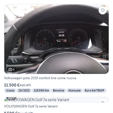
6
Volkswagen polo 2019 comfort line come nuova
11.500 €
Asti
(
AT
)
Usato
10/2023
115399 Km
Benzina
Manuale
Euro 6d-TEMP
6
VOLKSWAGEN Golf 7a serie Variant