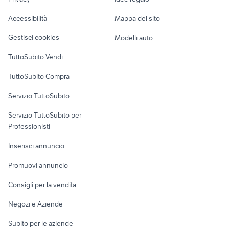
volkswagen cossato
Garage e box
ferrari 512 tr
tender gonfiabile
Caravan e Camper
Accessibilità
Mappa del sito
hanse usato
peugeot 308 2011
Loft, mansarde e
Veicoli commerciali
altro
Gestisci cookies
Modelli auto
Case vacanza
TuttoSubito Vendi
Uffici e Locali
TuttoSubito Compra
commerciali
Servizio TuttoSubito
elettronica
per la casa e la
sports e hobby
Servizio TuttoSubito per
persona
Informatica
Animali
Professionisti
Arredamento e
Console e
Accessori per
Casalinghi
Inserisci annuncio
Videogiochi
animali
Elettrodomestici
Promuovi annuncio
Audio/Video
Musica e Film
Giardino e Fai da te
Consigli per la vendita
Fotografia
Libri e Riviste
Abbigliamento e
Negozi e Aziende
Telefonia
Strumenti Musicali
Accessori
Subito per le aziende
Sports