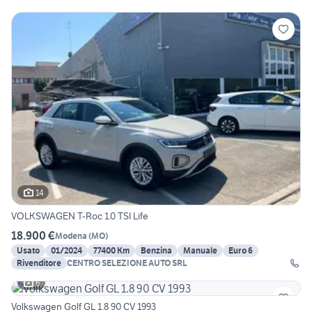
14
VOLKSWAGEN T-Roc 1.0 TSI Life
18.900 €
Modena
(
MO
)
Usato
01/2024
77400 Km
Benzina
Manuale
Euro 6
Rivenditore
CENTRO SELEZIONE AUTO SRL
6
Volkswagen Golf GL 1.8 90 CV 1993