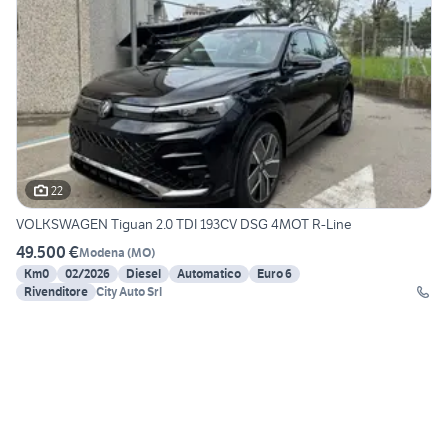
22
VOLKSWAGEN Tiguan 2.0 TDI 193CV DSG 4MOT R-Line
49.500 €
Modena
(
MO
)
Km0
02/2026
Diesel
Automatico
Euro 6
Rivenditore
City Auto Srl