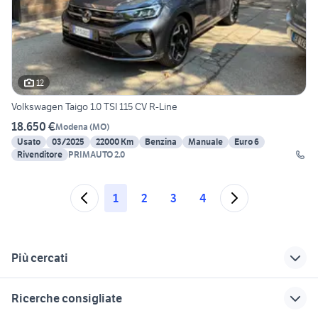
12
Volkswagen Taigo 1.0 TSI 115 CV R-Line
18.650 €
Modena
(
MO
)
Usato
03/2025
22000 Km
Benzina
Manuale
Euro 6
Rivenditore
PRIMAUTO 2.0
1
2
3
4
Più cercati
Correlati
Richerche simili
Suggerimenti
Ricerche consigliate
auto volkswagen id4
volkswagen riccione
volkswagen Padova