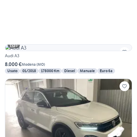
6
Audi A3
8.000 €
Modena
(
MO
)
Usato
01/2018
178000 Km
Diesel
Manuale
Euro 6a