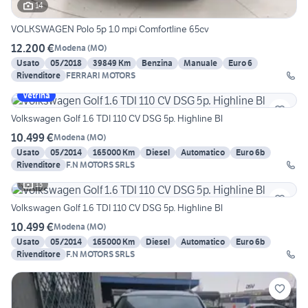
14
VOLKSWAGEN Polo 5p 1.0 mpi Comfortline 65cv
12.200 €
Modena
(
MO
)
Usato
05/2018
39849 Km
Benzina
Manuale
Euro 6
Rivenditore
FERRARI MOTORS
Vetrina
Volkswagen Golf 1.6 TDI 110 CV DSG 5p. Highline Bl
10.499 €
Modena
(
MO
)
Usato
05/2014
165000 Km
Diesel
Automatico
Euro 6b
Rivenditore
F.N MOTORS SRLS
13
Volkswagen Golf 1.6 TDI 110 CV DSG 5p. Highline Bl
10.499 €
Modena
(
MO
)
Usato
05/2014
165000 Km
Diesel
Automatico
Euro 6b
Rivenditore
F.N MOTORS SRLS