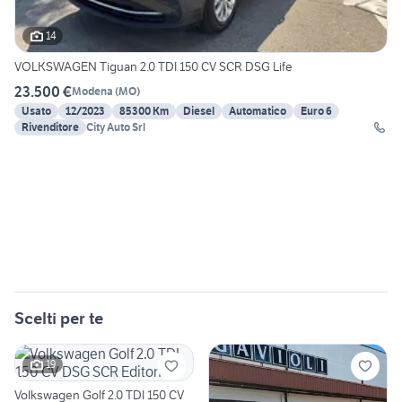
14
VOLKSWAGEN Tiguan 2.0 TDI 150 CV SCR DSG Life
23.500 €
Modena
(
MO
)
Usato
12/2023
85300 Km
Diesel
Automatico
Euro 6
Rivenditore
City Auto Srl
Scelti per te
19
Volkswagen Golf 2.0 TDI 150 CV