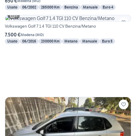
650 €
Modena
(
MO
)
Usato
06/2002
285000 Km
Benzina
Manuale
Euro 4
6
Volkswagen Golf 7 1.4 TGI 110 CV Benzina/Metano
7.500 €
Modena
(
MO
)
Usato
06/2016
230000 Km
Metano
Manuale
Euro 5