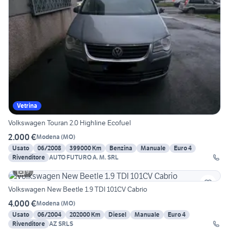
Vetrina
Volkswagen Touran 2.0 Highline Ecofuel
2.000 €
Modena
(
MO
)
Usato
06/2008
399000 Km
Benzina
Manuale
Euro 4
Rivenditore
AUTO FUTURO A. M. SRL
9
Volkswagen New Beetle 1.9 TDI 101CV Cabrio
4.000 €
Modena
(
MO
)
Usato
06/2004
202000 Km
Diesel
Manuale
Euro 4
Rivenditore
AZ SRLS