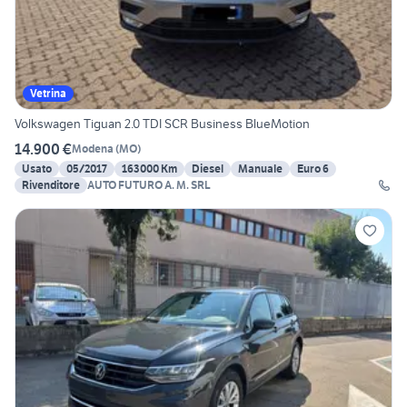
Vetrina
Volkswagen Tiguan 2.0 TDI SCR Business BlueMotion
14.900 €
Modena
(
MO
)
Usato
05/2017
163000 Km
Diesel
Manuale
Euro 6
Rivenditore
AUTO FUTURO A. M. SRL