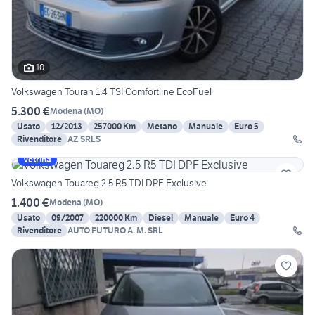
10
Volkswagen Touran 1.4 TSI Comfortline EcoFuel
5.300 €
Modena
(
MO
)
Usato
12/2013
257000 Km
Metano
Manuale
Euro 5
Rivenditore
AZ SRLS
Vetrina
Volkswagen Touareg 2.5 R5 TDI DPF Exclusive
1.400 €
Modena
(
MO
)
Usato
09/2007
220000 Km
Diesel
Manuale
Euro 4
Rivenditore
AUTO FUTURO A. M. SRL