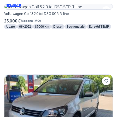
Vetrina
Volkswagen Golf 8 2.0 tdi DSG SCR R-line
25.000 €
Modena
(
MO
)
Usato
06/2022
87000 Km
Diesel
Sequenziale
Euro 6d-TEMP