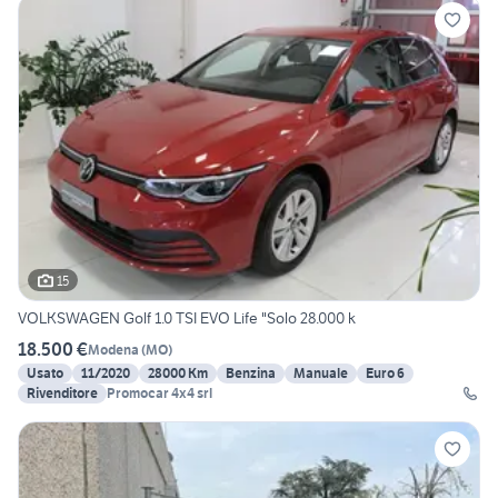
15
VOLKSWAGEN Golf 1.0 TSI EVO Life "Solo 28.000 k
18.500 €
Modena
(
MO
)
Usato
11/2020
28000 Km
Benzina
Manuale
Euro 6
Rivenditore
Promocar 4x4 srl