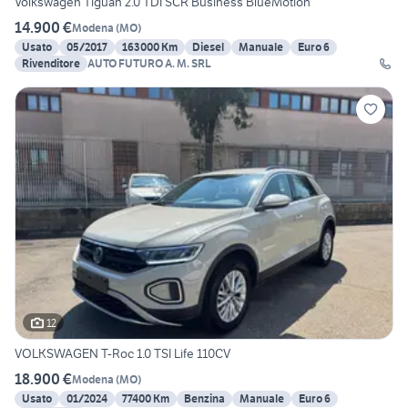
Volkswagen Tiguan 2.0 TDI SCR Business BlueMotion
14.900 €
Modena
(
MO
)
Usato
05/2017
163000 Km
Diesel
Manuale
Euro 6
Rivenditore
AUTO FUTURO A. M. SRL
12
VOLKSWAGEN T-Roc 1.0 TSI Life 110CV
18.900 €
Modena
(
MO
)
Usato
01/2024
77400 Km
Benzina
Manuale
Euro 6