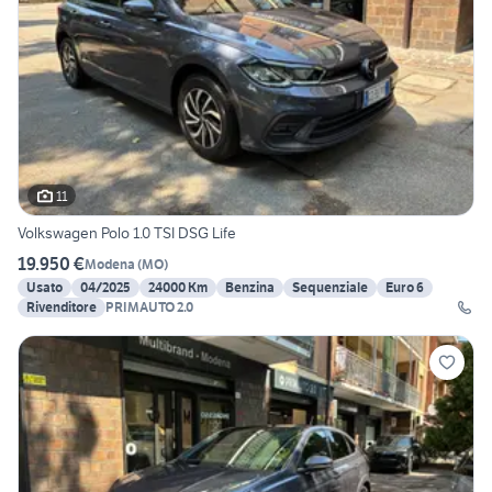
11
Volkswagen Polo 1.0 TSI DSG Life
19.950 €
Modena
(
MO
)
Usato
04/2025
24000 Km
Benzina
Sequenziale
Euro 6
Rivenditore
PRIMAUTO 2.0