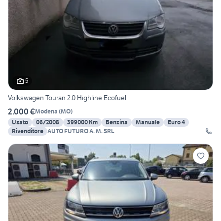
5
Volkswagen Touran 2.0 Highline Ecofuel
2.000 €
Modena
(
MO
)
Usato
06/2008
399000 Km
Benzina
Manuale
Euro 4
Rivenditore
AUTO FUTURO A. M. SRL