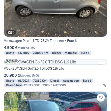
6
Volkswagen Polo 1.4 TDI 75 CV Trendline • Euro 6
4.500 €
Modena
(
MO
)
Usato
11/2015
250000 Km
Diesel
Manuale
Euro 6
14
VOLKSWAGEN Golf 2.0 TDI DSG 116 Life
20.900 €
Modena
(
MO
)
Usato
01/2024
72830 Km
Diesel
Automatico
Euro 6
Rivenditore
CENTRO SELEZIONE AUTO SRL