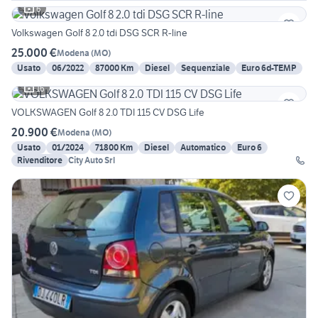
6
Volkswagen Golf 8 2.0 tdi DSG SCR R-line
25.000 €
Modena
(
MO
)
Usato
06/2022
87000 Km
Diesel
Sequenziale
Euro 6d-TEMP
16
VOLKSWAGEN Golf 8 2.0 TDI 115 CV DSG Life
20.900 €
Modena
(
MO
)
Usato
01/2024
71800 Km
Diesel
Automatico
Euro 6
Rivenditore
City Auto Srl