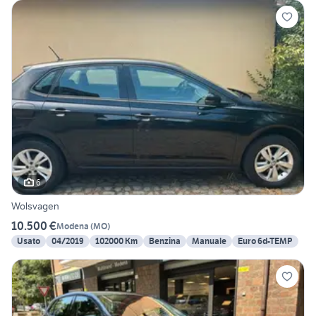
6
Wolsvagen
10.500 €
Modena
(
MO
)
Usato
04/2019
102000 Km
Benzina
Manuale
Euro 6d-TEMP