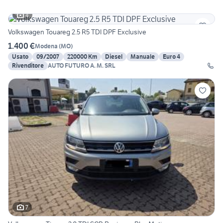
4
Volkswagen Touareg 2.5 R5 TDI DPF Exclusive
1.400 €
Modena
(
MO
)
Usato
09/2007
220000 Km
Diesel
Manuale
Euro 4
Rivenditore
AUTO FUTURO A. M. SRL
7