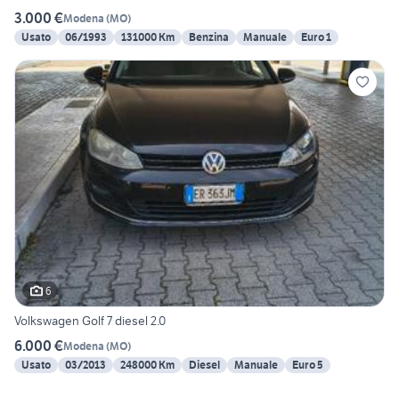
3.000 €
Modena
(
MO
)
Usato
06/1993
131000 Km
Benzina
Manuale
Euro 1
6
Volkswagen Golf 7 diesel 2.0
6.000 €
Modena
(
MO
)
Usato
03/2013
248000 Km
Diesel
Manuale
Euro 5