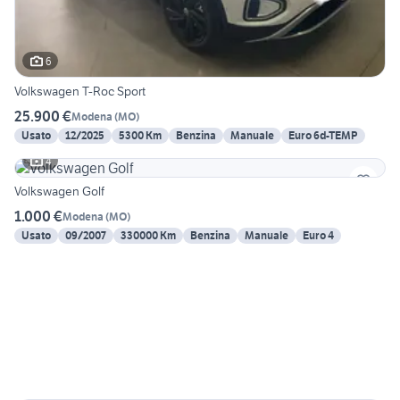
6
Volkswagen T-Roc Sport
25.900 €
Modena
(
MO
)
Usato
12/2025
5300 Km
Benzina
Manuale
Euro 6d-TEMP
4
Volkswagen Golf
1.000 €
Modena
(
MO
)
Usato
09/2007
330000 Km
Benzina
Manuale
Euro 4