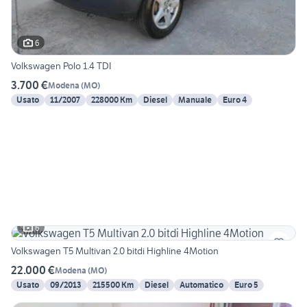
6
Volkswagen Polo 1.4 TDI
3.700 €
Modena
(
MO
)
Usato
11/2007
228000 Km
Diesel
Manuale
Euro 4
6
Volkswagen T5 Multivan 2.0 bitdi Highline 4Motion
22.000 €
Modena
(
MO
)
Usato
09/2013
215500 Km
Diesel
Automatico
Euro 5