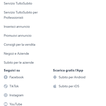
Servizio TuttoSubito
elettronica
per la casa e la
sports e hobby
Servizio TuttoSubito per
persona
Informatica
Animali
Professionisti
Arredamento e
Console e
Accessori per
Casalinghi
Inserisci annuncio
Videogiochi
animali
Elettrodomestici
Promuovi annuncio
Audio/Video
Musica e Film
Giardino e Fai da te
Consigli per la vendita
Fotografia
Libri e Riviste
Abbigliamento e
Negozi e Aziende
Telefonia
Strumenti Musicali
Accessori
Subito per le aziende
Sports
Tutto per i bambini
Seguici su
Scarica gratis l'App
Biciclette
Facebook
Subito per Android
Collezionismo
TikTok
Subito per iOS
Instagram
YouTube