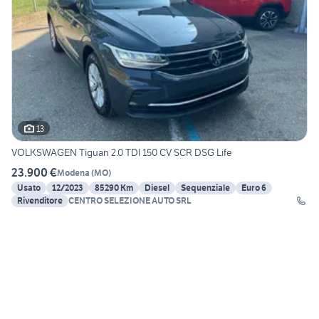
13
VOLKSWAGEN Tiguan 2.0 TDI 150 CV SCR DSG Life
23.900 €
Modena
(
MO
)
Usato
12/2023
85290 Km
Diesel
Sequenziale
Euro 6
Rivenditore
CENTRO SELEZIONE AUTO SRL