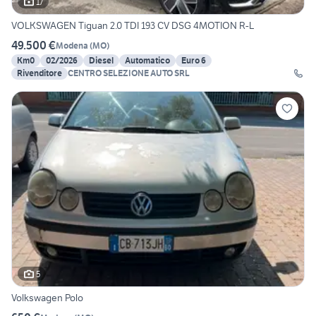
17
VOLKSWAGEN Tiguan 2.0 TDI 193 CV DSG 4MOTION R-L
49.500 €
Modena
(
MO
)
Km0
02/2026
Diesel
Automatico
Euro 6
Rivenditore
CENTRO SELEZIONE AUTO SRL
5
Volkswagen Polo