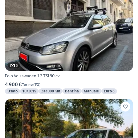
6
Polo Volkswagen 1.2 TSI 90 cv
4.900 €
Torino
(
TO
)
Usato
10/2015
233000 Km
Benzina
Manuale
Euro 6