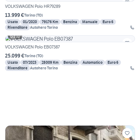
VOLKSWAGEN Polo HR79289
13.999 €
Torino
(
TO
)
Usato
01/2020
79176 Km
Benzina
Manuale
Euro 6
Rivenditore
Autohero Torino
10
VOLKSWAGEN Polo EB07387
25.099 €
Torino
(
TO
)
Usato
07/2023
28009 Km
Benzina
Automatico
Euro 6
Rivenditore
Autohero Torino