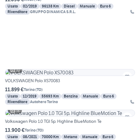
Usato
02/2019
96138 Km
Diesel
Manuale
Euro 6
Rivenditore
GRUPPO DINAMICA S.R.L.
10
VOLKSWAGEN Polo XS70083
11.899 €
Torino
(
TO
)
Usato
12/2019
55693 Km
Benzina
Manuale
Euro 6
Rivenditore
Autohero Torino
18
Volkswagen Polo 1.0 TGI 5p. Highline BlueMotion Te
13.900 €
Torino
(
TO
)
Usato
08/2021
70000 Km
Metano
Manuale
Euro 6