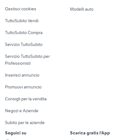
Veicoli commerciali
altro
Gestisci cookies
Modelli auto
Case vacanza
TuttoSubito Vendi
Uffici e Locali
TuttoSubito Compra
commerciali
Servizio TuttoSubito
elettronica
per la casa e la
sports e hobby
Servizio TuttoSubito per
persona
Informatica
Animali
Professionisti
Arredamento e
Console e
Accessori per
Casalinghi
Inserisci annuncio
Videogiochi
animali
Elettrodomestici
Promuovi annuncio
Audio/Video
Musica e Film
Giardino e Fai da te
Consigli per la vendita
Fotografia
Libri e Riviste
Abbigliamento e
Negozi e Aziende
Telefonia
Strumenti Musicali
Accessori
Subito per le aziende
Sports
Tutto per i bambini
Seguici su
Scarica gratis l'App
Biciclette