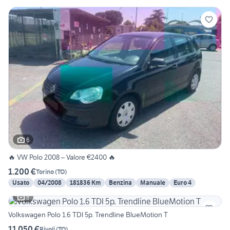
6
🔥 VW Polo 2008 – Valore €2400 🔥
1.200 €
Torino
(
TO
)
Usato
04/2008
181836 Km
Benzina
Manuale
Euro 4
8
Volkswagen Polo 1.6 TDI 5p. Trendline BlueMotion T
11.050 €
Rivoli
(
TO
)