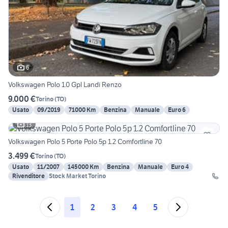
6
Volkswagen Polo 1.0 Gpl Landi Renzo
9.000 €
Torino
(
TO
)
Usato
09/2019
71000 Km
Benzina
Manuale
Euro 6
13
Volkswagen Polo 5 Porte Polo 5p 1.2 Comfortline 70
3.499 €
Torino
(
TO
)
Usato
11/2007
145000 Km
Benzina
Manuale
Euro 4
Rivenditore
Stock Market Torino
1
2
3
4
5