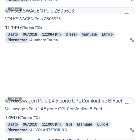
10
VOLKSWAGEN Polo ZB05623
11.199 €
Torino
(
TO
)
Usato
06/2018
122084 Km
Diesel
Manuale
Euro 6
Rivenditore
Autohero Torino
19
Volkswagen Polo 1.4 5 porte GPL Comfortline BiFuel
7.490 €
Torino
(
TO
)
Usato
06/2010
111000 Km
Gpl
Manuale
Euro 4
Rivenditore
AL VOLANTE TORINO
10