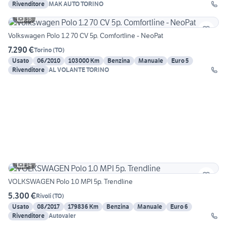
Rivenditore
MAK AUTO TORINO
18
Volkswagen Polo 1.2 70 CV 5p. Comfortline - NeoPat
7.290 €
Torino
(
TO
)
Usato
06/2010
103000 Km
Benzina
Manuale
Euro 5
Rivenditore
AL VOLANTE TORINO
14
VOLKSWAGEN Polo 1.0 MPI 5p. Trendline
5.300 €
Rivoli
(
TO
)
Usato
08/2017
179836 Km
Benzina
Manuale
Euro 6
Rivenditore
Autovaler