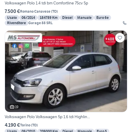
Volkswagen Polo 1.4 tdi bm Comfortline 75cv 5p
7.500 €
Romano Canavese
(
TO
)
Usato
06/2014
184789 Km
Diesel
Manuale
Euro 6e
Rivenditore
Garage 88 SRL
19
Volkswagen Polo Volkswagen 5p 1.6 tdi Highlin...
4.190 €
Torino
(
TO
)
Usato
09/2010
209000 Km
Diesel
Manuale
Euro 5