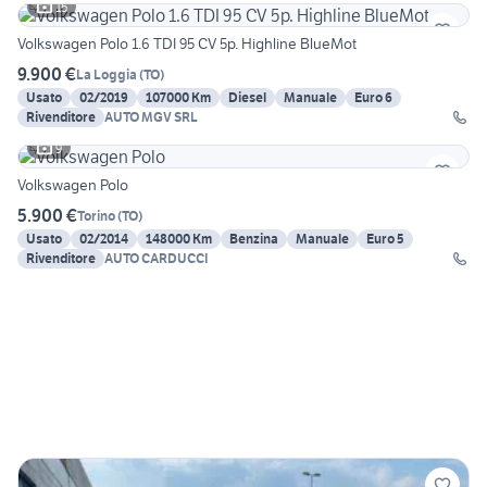
15
Volkswagen Polo 1.6 TDI 95 CV 5p. Highline BlueMot
9.900 €
La Loggia
(
TO
)
Usato
02/2019
107000 Km
Diesel
Manuale
Euro 6
Rivenditore
AUTO MGV SRL
9
Volkswagen Polo
5.900 €
Torino
(
TO
)
Usato
02/2014
148000 Km
Benzina
Manuale
Euro 5
Rivenditore
AUTO CARDUCCI