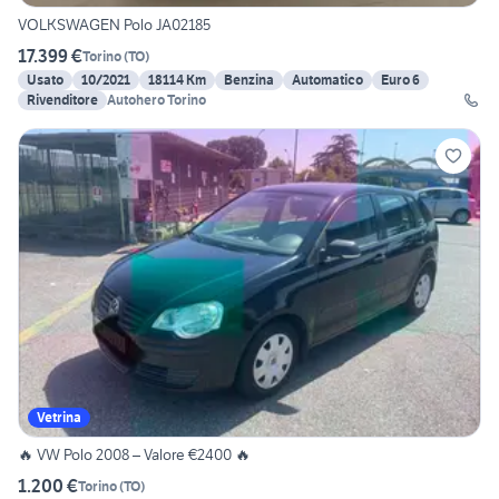
VOLKSWAGEN Polo JA02185
17.399 €
Torino
(
TO
)
Usato
10/2021
18114 Km
Benzina
Automatico
Euro 6
Rivenditore
Autohero Torino
Vetrina
🔥 VW Polo 2008 – Valore €2400 🔥
1.200 €
Torino
(
TO
)