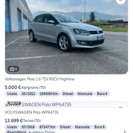
6
Volkswagen Polo 1.6 TDI 90CV Highline
5.000 €
Alpignano
(
TO
)
Usato
03/2012
189000 Km
Diesel
Manuale
Euro 5
10
VOLKSWAGEN Polo WP64735
13.699 €
Torino
(
TO
)
Usato
07/2018
87347 Km
Diesel
Manuale
Euro 6
Rivenditore
Autohero Torino