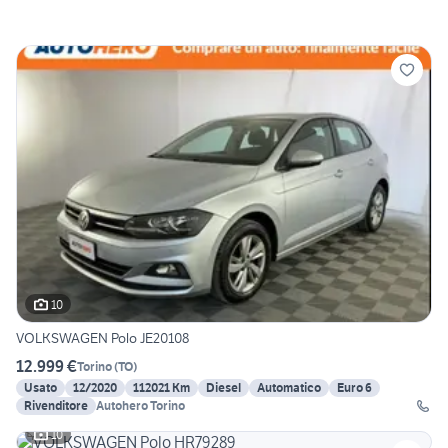
10
VOLKSWAGEN Polo JE20108
12.999 €
Torino
(
TO
)
Usato
12/2020
112021 Km
Diesel
Automatico
Euro 6
Rivenditore
Autohero Torino
10