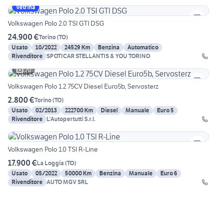
Vetrina
Volkswagen Polo 2.0 TSI GTI DSG
24.900 €
Torino
(
TO
)
Usato
10/2022
24529 Km
Benzina
Automatico
Rivenditore
SPOTICAR STELLANTIS & YOU TORINO
20
Volkswagen Polo 1.2 75CV Diesel Euro5b, Servosterz
2.800 €
Torino
(
TO
)
Usato
02/2013
222700 Km
Diesel
Manuale
Euro 5
Rivenditore
L'Autopertutti S.r.l.
Volkswagen Polo 1.0 TSI R-Line
17.900 €
La Loggia
(
TO
)
Usato
05/2022
50000 Km
Benzina
Manuale
Euro 6
Rivenditore
AUTO MGV SRL