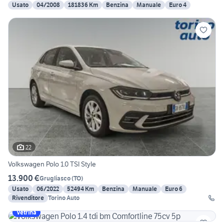
Usato
04/2008
181836 Km
Benzina
Manuale
Euro 4
22
Volkswagen Polo 1.0 TSI Style
13.900 €
Grugliasco
(
TO
)
Usato
06/2022
52494 Km
Benzina
Manuale
Euro 6
Rivenditore
Torino Auto
Vetrina