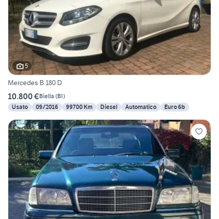
5
Mercedes B 180 D
10.800 €
Biella
(
BI
)
Usato
09/2016
99700 Km
Diesel
Automatico
Euro 6b