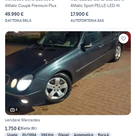
4Matic Coupé Premium Plus
4Matic Sport PELLE-LED-N
49.990 €
17.900 €
DAYTONA SRLS
AUTOTORTONA SAS
4
vendere Mercedes
1.750 €
Biella
(
BI
)
Usato
01/2004
390 Km
Diesel
Automatico
Euro 4