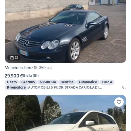
12
Mercedes-benz SL 350 cat
29.900 €
Biella
(
BI
)
Usato
04/2005
63500 Km
Benzina
Automatico
Euro 4
Rivenditore
AUTOMOBILI & FUORISTRADA CARIO LA DI
BEVILACQUA GI