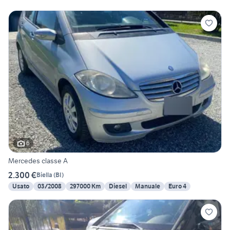
6
Mercedes classe A
2.300 €
Biella
(
BI
)
Usato
03/2008
297000 Km
Diesel
Manuale
Euro 4