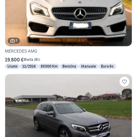
5
MERCEDES AMG
19.800 €
Biella
(
BI
)
Usato
11/2016
85000 Km
Benzina
Manuale
Euro 6c