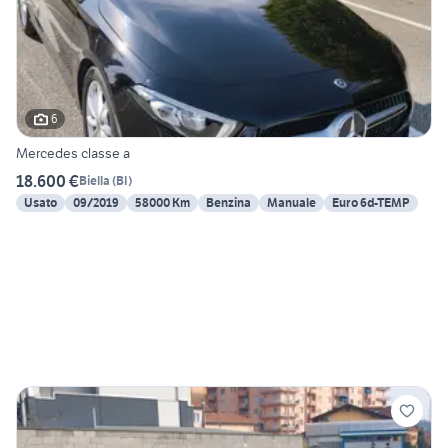
6
Mercedes classe a
18.600 €
Biella
(
BI
)
Usato
09/2019
58000 Km
Benzina
Manuale
Euro 6d-TEMP