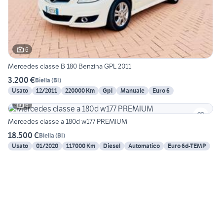
6
Mercedes classe B 180 Benzina GPL 2011
3.200 €
Biella
(
BI
)
Usato
12/2011
220000 Km
Gpl
Manuale
Euro 6
6
Mercedes classe a 180d w177 PREMIUM
18.500 €
Biella
(
BI
)
Usato
01/2020
117000 Km
Diesel
Automatico
Euro 6d-TEMP