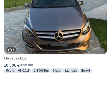
6
Mercedes b180
10.800 €
Biella
(
BI
)
Usato
03/2018
148000 Km
Diesel
Manuale
Euro 4