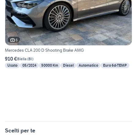
6
Mercedes CLA 200 D Shooting Brake AMG
910 €
Biella
(
BI
)
Usato
05/2024
50000 Km
Diesel
Automatico
Euro 6d-TEMP
Scelti per te