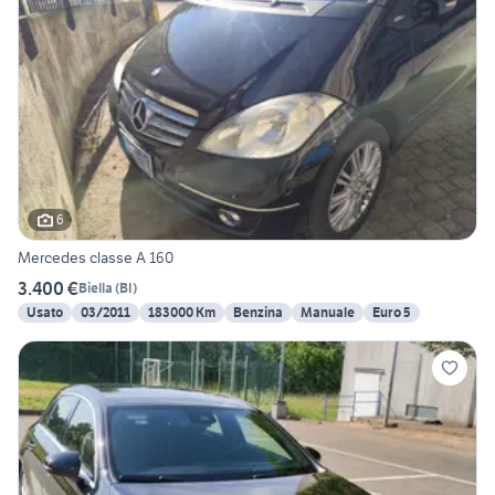
6
Mercedes classe A 160
3.400 €
Biella
(
BI
)
Usato
03/2011
183000 Km
Benzina
Manuale
Euro 5