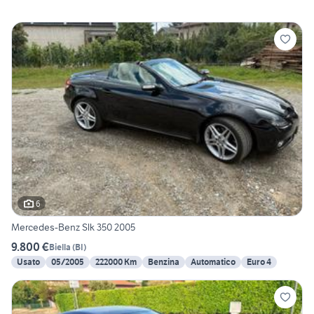
6
Mercedes-Benz Slk 350 2005
9.800 €
Biella
(
BI
)
Usato
05/2005
222000 Km
Benzina
Automatico
Euro 4