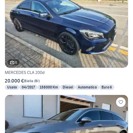
6
MERCEDES CLA 200d
20.000 €
Biella
(
BI
)
Usato
04/2017
158000 Km
Diesel
Automatico
Euro 6