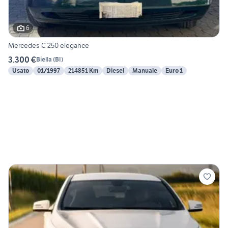
6
Mercedes C 250 elegance
3.300 €
Biella
(
BI
)
Usato
01/1997
214851 Km
Diesel
Manuale
Euro 1