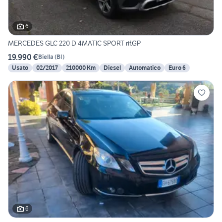
6
MERCEDES GLC 220 D 4MATIC SPORT rif.GP
19.990 €
Biella
(
BI
)
Usato
02/2017
210000 Km
Diesel
Automatico
Euro 6
6