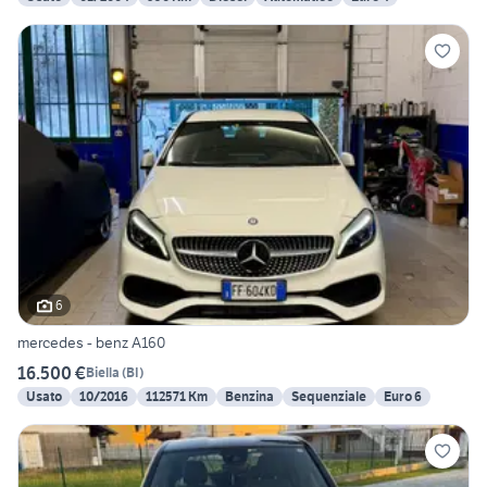
6
mercedes - benz A160
16.500 €
Biella
(
BI
)
Usato
10/2016
112571 Km
Benzina
Sequenziale
Euro 6