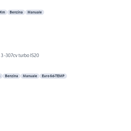
 Km
Benzina
Manuale
 3 -307cv turbo IS20
m
Benzina
Manuale
Euro 6d-TEMP