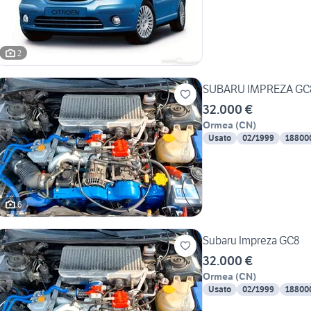
2
SUBARU IMPREZA GC
32.000 €
Ormea
(
CN
)
Usato
02/1999
18800
6
Subaru Impreza GC8
32.000 €
Ormea
(
CN
)
Usato
02/1999
18800