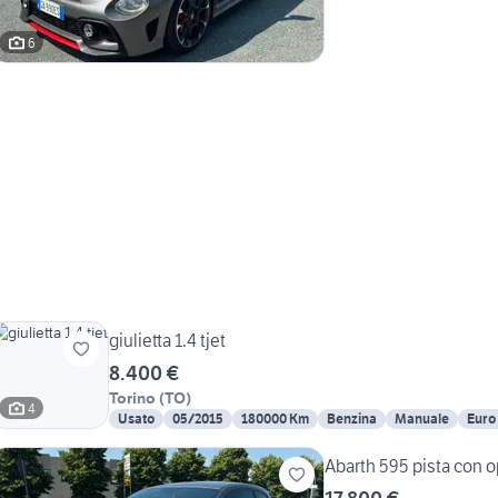
6
giulietta 1.4 tjet
8.400 €
Torino
(
TO
)
4
Usato
05/2015
180000 Km
Benzina
Manuale
Euro
Abarth 595 pista con 