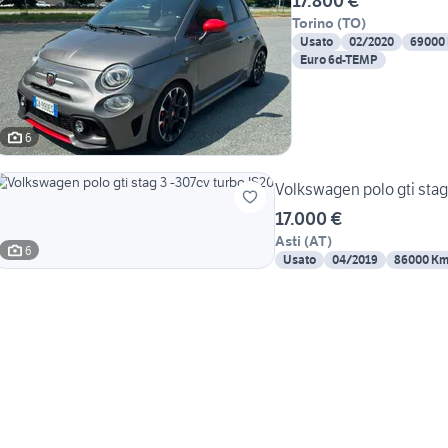
17.800 €
Torino
(
TO
)
Usato
02/2020
69000
Euro 6d-TEMP
6
Volkswagen polo gti stag
17.000 €
Asti
(
AT
)
6
Usato
04/2019
86000 K