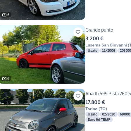
6
Grande punto
3.200 €
Luserna San Giovanni
(
Usato
11/2006
20300
6
Abarth 595 Pista 260cv
17.800 €
Torino
(
TO
)
Usato
02/2020
69000
Euro 6d-TEMP