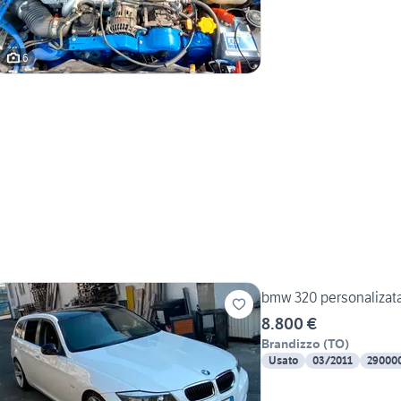
6
bmw 320 personalizata
8.800 €
Brandizzo
(
TO
)
Usato
03/2011
29000