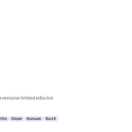
 versione limited ediscion
0 Km
Diesel
Manuale
Euro 5