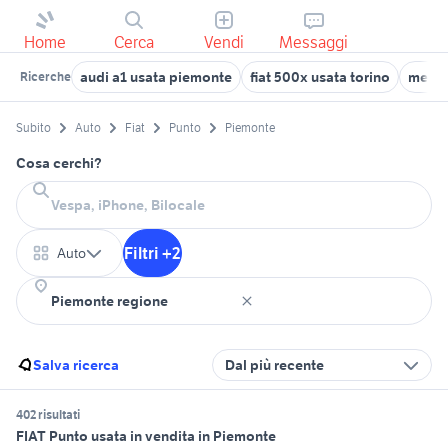
Home
Cerca
Vendi
Messaggi
audi a1 usata piemonte
fiat 500x usata torino
merce
Ricerche
Subito
Auto
Fiat
Punto
Piemonte
Cosa cerchi?
Filtri +2
Auto
Salva ricerca
Dal più recente
402 risultati
FIAT Punto usata in vendita in Piemonte