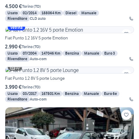
4.500 €
Torino
(
TO
)
Usato
02/2014
188064 Km
Diesel
Manuale
Rivenditore
CLD auto
Vetrina
Fiat Punto 1.2 16V 5 porte Emotion
2.990 €
Torino
(
TO
)
Usato
07/2004
147046 Km
Benzina
Manuale
Euro 3
Rivenditore
Auto-com
10
Fiat Punto 1.2 8V 5 porte Lounge
3.990 €
Torino
(
TO
)
Usato
03/2017
167801 Km
Benzina
Manuale
Euro 6e
Rivenditore
Auto-com