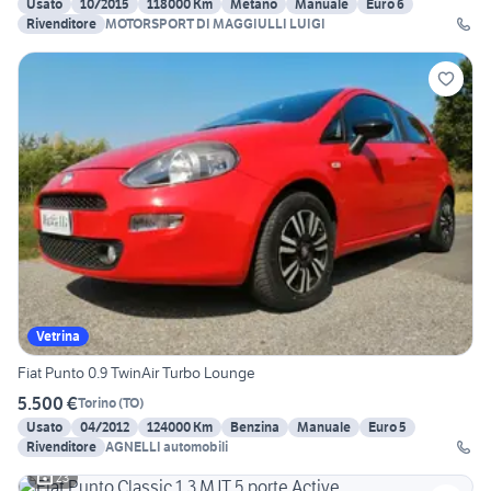
Usato
10/2015
118000 Km
Metano
Manuale
Euro 6
Rivenditore
MOTORSPORT DI MAGGIULLI LUIGI
Vetrina
Fiat Punto 0.9 TwinAir Turbo Lounge
5.500 €
Torino
(
TO
)
Usato
04/2012
124000 Km
Benzina
Manuale
Euro 5
Rivenditore
AGNELLI automobili
23