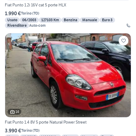
Fiat Punto 1.2i 16V cat 5 porte HLX
1.990 €
Torino
(
TO
)
Usato
06/2003
127103 Km
Benzina
Manuale
Euro 3
Rivenditore
Auto-com
14
Fiat Punto 1.4 8V 5 porte Natural Power Street
3.990 €
Torino
(
TO
)