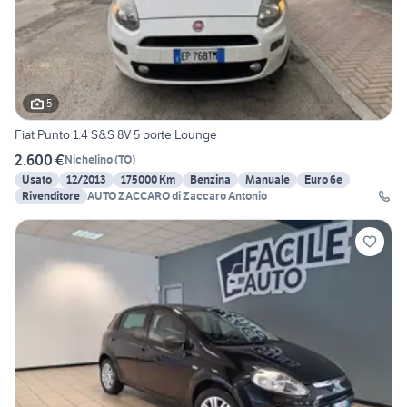
5
Fiat Punto 1.4 S&S 8V 5 porte Lounge
2.600 €
Nichelino
(
TO
)
Usato
12/2013
175000 Km
Benzina
Manuale
Euro 6e
Rivenditore
AUTO ZACCARO di Zaccaro Antonio