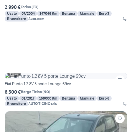
2.990 €
Torino
(
TO
)
Usato
07/2004
147046 Km
Benzina
Manuale
Euro 3
Rivenditore
Auto-com
15
Fiat Punto 1.2 8V 5 porte Lounge 69cv
6.500 €
Borgo Ticino
(
NO
)
Usato
01/2017
159000 Km
Benzina
Manuale
Euro 6
Rivenditore
AUTO TICINO srls