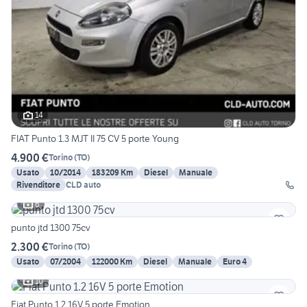
14
FIAT Punto 1.3 MJT II 75 CV 5 porte Young
4.900 €
Torino
(
TO
)
Usato
10/2014
183209 Km
Diesel
Manuale
Rivenditore
CLD auto
6
punto jtd 1300 75cv
2.300 €
Torino
(
TO
)
Usato
07/2004
122000 Km
Diesel
Manuale
Euro 4
10
Fiat Punto 1.2 16V 5 porte Emotion