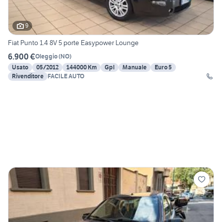
9
Fiat Punto 1.4 8V 5 porte Easypower Lounge
6.900 €
Oleggio
(
NO
)
Usato
05/2012
144000 Km
Gpl
Manuale
Euro 5
Rivenditore
FACILE AUTO