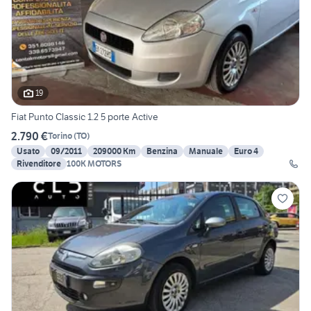
19
Fiat Punto Classic 1.2 5 porte Active
2.790 €
Torino
(
TO
)
Usato
09/2011
209000 Km
Benzina
Manuale
Euro 4
Rivenditore
100K MOTORS