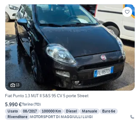
13
Fiat Punto 1.3 MJT II S&S 95 CV 5 porte Street
5.990 €
Torino
(
TO
)
Usato
08/2017
100000 Km
Diesel
Manuale
Euro 6e
Rivenditore
MOTORSPORT DI MAGGIULLI LUIGI