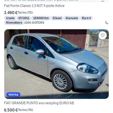
Fiat Punto Classic 1.3 MJT 5 porte Active
3.490 €
Torino
(
TO
)
Usato
07/2011
159000 Km
Diesel
Manuale
Euro 4
Rivenditore
100K MOTORS
Vetrina
FIAT GRANDE PUNTO evo restyling EURO 6B
6.500 €
Torino
(
TO
)