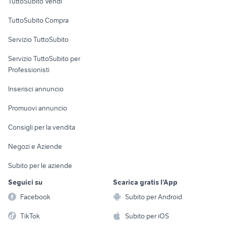
TuttoSubito Vendi
Uffici e Locali
TuttoSubito Compra
commerciali
Servizio TuttoSubito
elettronica
per la casa e la
sports e hobby
Servizio TuttoSubito per
persona
Informatica
Animali
Professionisti
Arredamento e
Console e
Accessori per
Casalinghi
Inserisci annuncio
Videogiochi
animali
Elettrodomestici
Promuovi annuncio
Audio/Video
Musica e Film
Giardino e Fai da te
Consigli per la vendita
Fotografia
Libri e Riviste
Abbigliamento e
Negozi e Aziende
Telefonia
Strumenti Musicali
Accessori
Subito per le aziende
Sports
Tutto per i bambini
Seguici su
Scarica gratis l'App
Biciclette
Facebook
Subito per Android
Collezionismo
TikTok
Subito per iOS