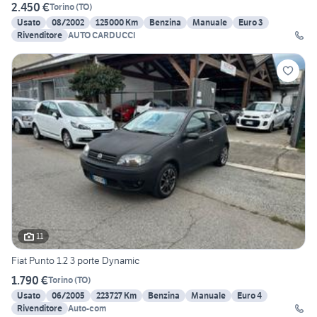
2.450 €
Torino
(
TO
)
Usato
08/2002
125000 Km
Benzina
Manuale
Euro 3
Rivenditore
AUTO CARDUCCI
11
Fiat Punto 1.2 3 porte Dynamic
1.790 €
Torino
(
TO
)
Usato
06/2005
223727 Km
Benzina
Manuale
Euro 4
Rivenditore
Auto-com