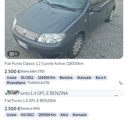
11
Fiat Punto Classic 1.2 5 porte Active 118000km
2.500 €
Moncalieri
(
TO
)
Usato
01/2011
118000 Km
Benzina
Manuale
Euro 4
Rivenditore
TUNNO AUTO
6
Fiat Punto 1.4 GPL E BENZINA
2.500 €
Novara
(
NO
)
Usato
04/2012
255000 Km
Altro
Manuale