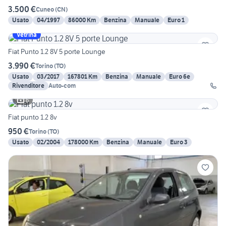
3.500 €
Cuneo
(
CN
)
Usato
04/1997
86000 Km
Benzina
Manuale
Euro 1
Vetrina
Fiat Punto 1.2 8V 5 porte Lounge
3.990 €
Torino
(
TO
)
Usato
03/2017
167801 Km
Benzina
Manuale
Euro 6e
Rivenditore
Auto-com
6
Fiat punto 1.2 8v
950 €
Torino
(
TO
)
Usato
02/2004
178000 Km
Benzina
Manuale
Euro 3