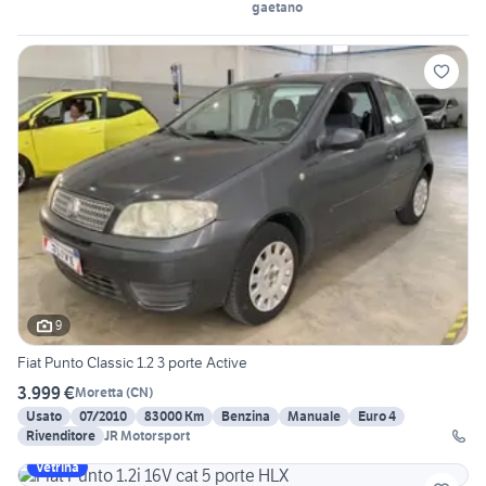
gaetano
9
Fiat Punto Classic 1.2 3 porte Active
3.999 €
Moretta
(
CN
)
Usato
07/2010
83000 Km
Benzina
Manuale
Euro 4
Rivenditore
JR Motorsport
Vetrina