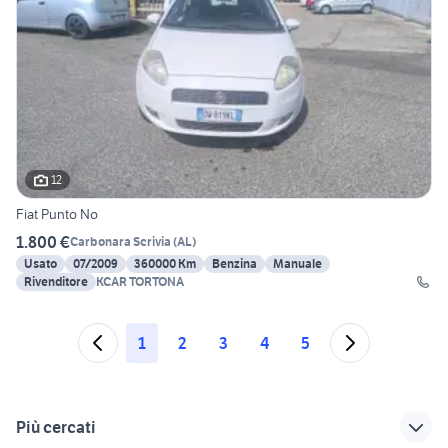
12
Fiat Punto No
1.800 €
Carbonara Scrivia
(
AL
)
Usato
07/2009
360000 Km
Benzina
Manuale
Rivenditore
KCAR TORTONA
1
2
3
4
5
Più cercati