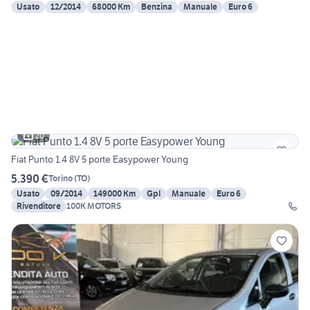
Usato
12/2014
68000 Km
Benzina
Manuale
Euro 6
20
Fiat Punto 1.4 8V 5 porte Easypower Young
5.390 €
Torino
(
TO
)
Usato
09/2014
149000 Km
Gpl
Manuale
Euro 6
Rivenditore
100K MOTORS