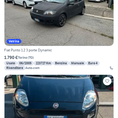
Vetrina
Fiat Punto 1.2 3 porte Dynamic
1.790 €
Torino
(
TO
)
Usato
06/2005
223727 Km
Benzina
Manuale
Euro 4
Rivenditore
Auto-com