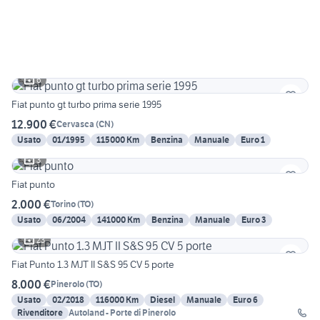
6
Fiat punto gt turbo prima serie 1995
12.900 €
Cervasca
(
CN
)
Usato
01/1995
115000 Km
Benzina
Manuale
Euro 1
3
Fiat punto
2.000 €
Torino
(
TO
)
Usato
06/2004
141000 Km
Benzina
Manuale
Euro 3
23
Fiat Punto 1.3 MJT II S&S 95 CV 5 porte
8.000 €
Pinerolo
(
TO
)
Usato
02/2018
116000 Km
Diesel
Manuale
Euro 6
Rivenditore
Autoland - Porte di Pinerolo