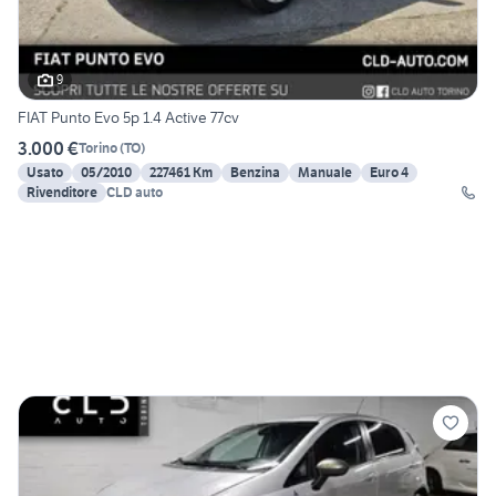
9
FIAT Punto Evo 5p 1.4 Active 77cv
3.000 €
Torino
(
TO
)
Usato
05/2010
227461 Km
Benzina
Manuale
Euro 4
Rivenditore
CLD auto