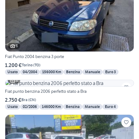
6
Fiat Punto 2004 benzina 3 porte
1.200 €
Torino
(
TO
)
Usato
04/2004
156000 Km
Benzina
Manuale
Euro 3
4
Fiat punto benzina 2006 perfetto stato a Bra
2.750 €
Bra
(
CN
)
Usato
02/2006
146000 Km
Benzina
Manuale
Euro 4