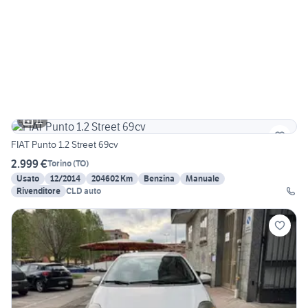
11
FIAT Punto 1.2 Street 69cv
2.999 €
Torino
(
TO
)
Usato
12/2014
204602 Km
Benzina
Manuale
Rivenditore
CLD auto