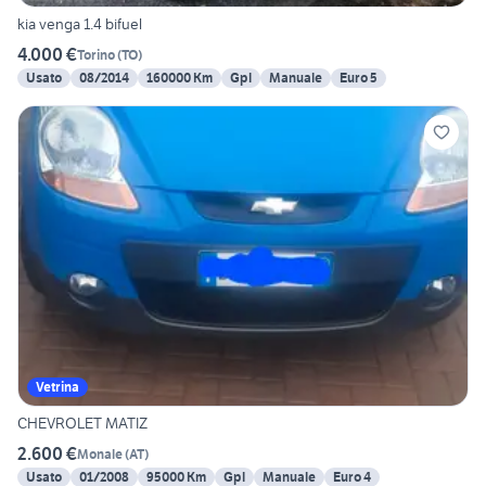
kia venga 1.4 bifuel
4.000 €
Torino
(
TO
)
Usato
08/2014
160000 Km
Gpl
Manuale
Euro 5
Vetrina
CHEVROLET MATIZ
2.600 €
Monale
(
AT
)
Usato
01/2008
95000 Km
Gpl
Manuale
Euro 4