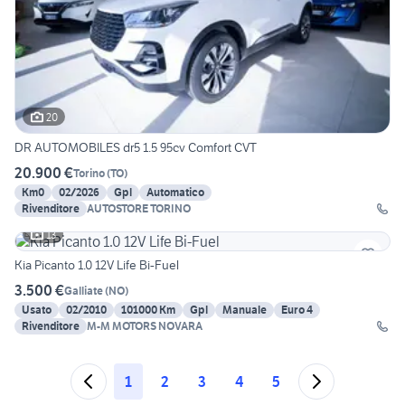
20
DR AUTOMOBILES dr5 1.5 95cv Comfort CVT
20.900 €
Torino
(
TO
)
Km0
02/2026
Gpl
Automatico
Rivenditore
AUTOSTORE TORINO
13
Kia Picanto 1.0 12V Life Bi-Fuel
3.500 €
Galliate
(
NO
)
Usato
02/2010
101000 Km
Gpl
Manuale
Euro 4
Rivenditore
M-M MOTORS NOVARA
1
2
3
4
5