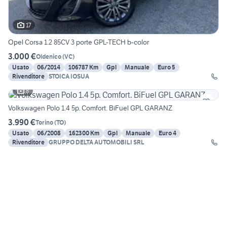
17
Opel Corsa 1.2 85CV 3 porte GPL-TECH b-color
3.000 €
Oldenico
(
VC
)
Usato
06/2014
106787 Km
Gpl
Manuale
Euro 5
Rivenditore
STOICA IOSUA
8
Volkswagen Polo 1.4 5p. Comfort. BiFuel GPL GARANZ
3.990 €
Torino
(
TO
)
Usato
06/2008
162300 Km
Gpl
Manuale
Euro 4
Rivenditore
GRUPPO DELTA AUTOMOBILI SRL