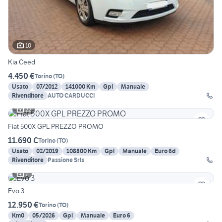
10
Kia Ceed
4.450 €
Torino
(
TO
)
Usato
07/2012
141000 Km
Gpl
Manuale
Rivenditore
AUTO CARDUCCI
22
Fiat 500X GPL PREZZO PROMO
11.690 €
Torino
(
TO
)
Usato
02/2019
108800 Km
Gpl
Manuale
Euro 6d
Rivenditore
Passione Srls
7
Evo 3
12.950 €
Torino
(
TO
)
Km0
05/2026
Gpl
Manuale
Euro 6