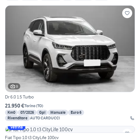
9
Dr 6.0 1.5 Turbo
21.950 €
Torino
(
TO
)
Km0
07/2026
Gpl
Manuale
Euro 6
Rivenditore
AUTO CARDUCCI
Vetrina
Fiat Tipo 1.0 t3 CityLife 100cv