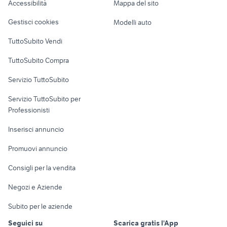
Accessibilità
Mappa del sito
toyota rav4 2016
citroen c3 2005
Loft, mansarde e
Veicoli commerciali
altro
Gestisci cookies
Modelli auto
Case vacanza
TuttoSubito Vendi
Uffici e Locali
TuttoSubito Compra
commerciali
Servizio TuttoSubito
elettronica
per la casa e la
sports e hobby
Servizio TuttoSubito per
persona
Informatica
Animali
Professionisti
Arredamento e
Console e
Accessori per
Casalinghi
Inserisci annuncio
Videogiochi
animali
Elettrodomestici
Promuovi annuncio
Audio/Video
Musica e Film
Giardino e Fai da te
Consigli per la vendita
Fotografia
Libri e Riviste
Abbigliamento e
Negozi e Aziende
Telefonia
Strumenti Musicali
Accessori
Subito per le aziende
Sports
Tutto per i bambini
Seguici su
Scarica gratis l'App