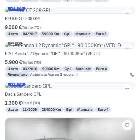
Vetrina
PEUGEOT 208 GPL
9.000 €
Torino
(
TO
)
Usato
04/2017
59000 Km
Gpl
Manuale
Euro 6
14
FIAT Panda 1.2 Dynamic "GPL" - 90.000Km* (VEDI D
5.900 €
Torino
(
TO
)
Usato
03/2010
90000 Km
Gpl
Manuale
Euro 4
Rivenditore
Automoto Marco Group s.r.l
Vetrina
Dacia Sandero GPL
1.300 €
Chieri
(
TO
)
Usato
11/2009
284000 Km
Gpl
Manuale
Euro 4