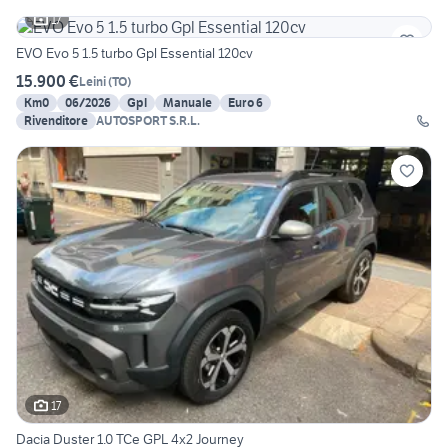
17
EVO Evo 5 1.5 turbo Gpl Essential 120cv
15.900 €
Leini
(
TO
)
Km0
06/2026
Gpl
Manuale
Euro 6
Rivenditore
AUTOSPORT S.R.L.
17
Dacia Duster 1.0 TCe GPL 4x2 Journey