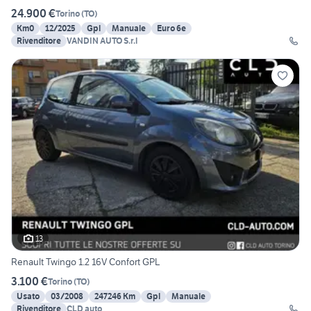
24.900 €
Torino
(
TO
)
Km0
12/2025
Gpl
Manuale
Euro 6e
Rivenditore
VANDIN AUTO S.r.l
13
Renault Twingo 1.2 16V Confort GPL
3.100 €
Torino
(
TO
)
Usato
03/2008
247246 Km
Gpl
Manuale
Rivenditore
CLD auto