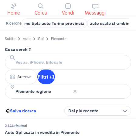
Home
Cerca
Vendi
Messaggi
multipla auto Torino provincia
auto usate strambino
Ricerche
Subito
Auto
Gpl
Piemonte
Cosa cerchi?
Filtri +1
Auto
Salva ricerca
Dal più recente
2.144 risultati
Auto Gpl usata in vendita in Piemonte