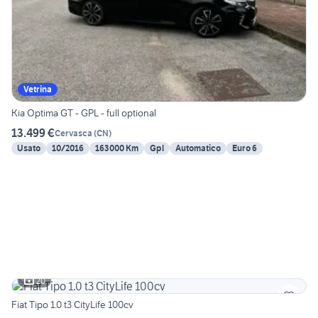
Vetrina
Kia Optima GT - GPL - full optional
13.499 €
Cervasca
(
CN
)
Usato
10/2016
163000 Km
Gpl
Automatico
Euro 6
20
Fiat Tipo 1.0 t3 CityLife 100cv