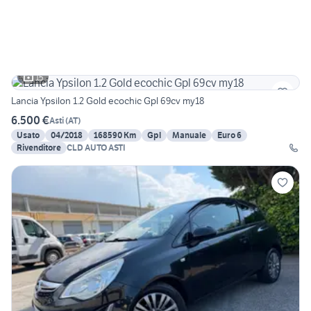
15
Lancia Ypsilon 1.2 Gold ecochic Gpl 69cv my18
6.500 €
Asti
(
AT
)
Usato
04/2018
168590 Km
Gpl
Manuale
Euro 6
Rivenditore
CLD AUTO ASTI