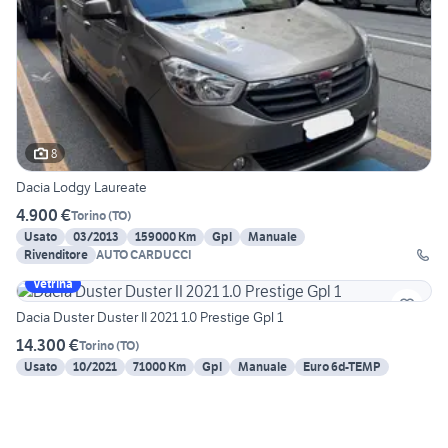
8
Dacia Lodgy Laureate
4.900 €
Torino
(
TO
)
Usato
03/2013
159000 Km
Gpl
Manuale
Rivenditore
AUTO CARDUCCI
Vetrina
Dacia Duster Duster II 2021 1.0 Prestige Gpl 1
14.300 €
Torino
(
TO
)
Usato
10/2021
71000 Km
Gpl
Manuale
Euro 6d-TEMP