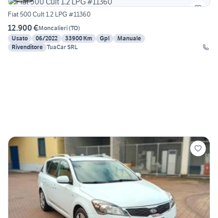
Fiat 500 Cult 1.2 LPG #11360
12.900 €
Moncalieri
(
TO
)
Usato
06/2022
33900 Km
Gpl
Manuale
Rivenditore
TuaCar SRL