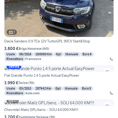
7
Dacia Sandero 0.9 TCe 12V TurboGPL 90CV Start&Stop
3.800 €
Briga Novarese
(
NO
)
Usato
08/2018
180000 Km
Gpl
Manuale
Euro 6
Rivenditore
Francesco
Vetrina
Fiat Grande Punto 1.4 5 porte Actual EasyPower
3.990 €
Torino
(
TO
)
Usato
03/2013
207942 Km
Gpl
Manuale
Euro 5
Rivenditore
Auto-com
22
Chevrolet Matiz GPL/benz. - SOLI 64.000 KM!!!
3.200 €
Castiglione Torinese
(
TO
)