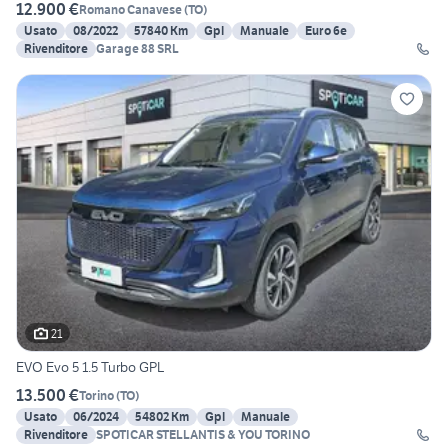
12.900 €
Romano Canavese
(
TO
)
Usato
08/2022
57840 Km
Gpl
Manuale
Euro 6e
Rivenditore
Garage 88 SRL
21
EVO Evo 5 1.5 Turbo GPL
13.500 €
Torino
(
TO
)
Usato
06/2024
54802 Km
Gpl
Manuale
Rivenditore
SPOTICAR STELLANTIS & YOU TORINO