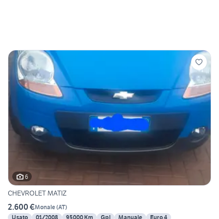
6
CHEVROLET MATIZ
2.600 €
Monale
(
AT
)
Usato
01/2008
95000 Km
Gpl
Manuale
Euro 4