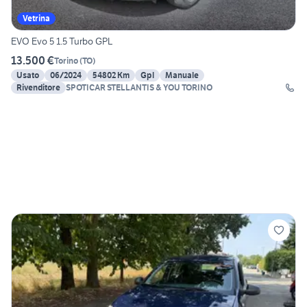
Vetrina
EVO Evo 5 1.5 Turbo GPL
13.500 €
Torino
(
TO
)
Usato
06/2024
54802 Km
Gpl
Manuale
Rivenditore
SPOTICAR STELLANTIS & YOU TORINO