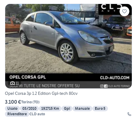
11
Opel Corsa 3p 1.2 Edition Gpl-tech 80cv
3.100 €
Torino
(
TO
)
Usato
03/2010
192715 Km
Gpl
Manuale
Euro 5
Rivenditore
CLD auto