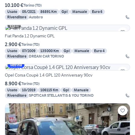
10.100 €
Torino
(
TO
)
Usato
05/2021
86891 Km
Gpl
Manuale
Euro 6
Rivenditore
Autobro
11
Fiat Panda 1.2 Dynamic GPL
2.900 €
Torino
(
TO
)
Usato
07/2009
135000 Km
Gpl
Manuale
Euro 4
Rivenditore
DREAM CAR TORINO
Vetrina
Opel Corsa Coupè 1.4 GPL 120 Anniversary 90cv
8.900 €
Torino
(
TO
)
Usato
10/2019
106115 Km
Gpl
Manuale
Rivenditore
SPOTICAR STELLANTIS & YOU TORINO