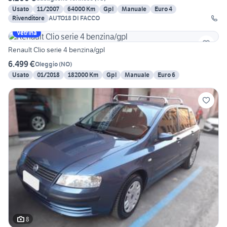
Usato
11/2007
64000 Km
Gpl
Manuale
Euro 4
Rivenditore
AUTO18 DI FACCO
Vetrina
Renault Clio serie 4 benzina/gpl
6.499 €
Oleggio
(
NO
)
Usato
01/2018
182000 Km
Gpl
Manuale
Euro 6
8