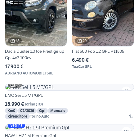
18
29
Dacia Duster 1.0 tce Prestige up
Fiat 500 Pop 1.2 GPL #11805
Gpl 4x2 100cv
6.490 €
17.900 €
TuaCar SRL
ADRIANO AUTOMOBILI SRL
28
EMC Sei 1,5 MT/GPL
18.990 €
Torino
(
TO
)
Km0
02/2026
Gpl
Manuale
Rivenditore
Torino Auto
Vetrina
HAVAL H2 1.5t Premium Gpl