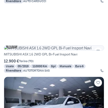
Rivenditore
AUTO CARDUCCI
20
MITSUBISHI ASX 1.6 2WD GPL Bi-Fuel Insport Navi
12.900 €
Torino
(
TO
)
Usato
05/2019
110000 Km
Gpl
Manuale
Euro 6
Rivenditore
AUTOTORTONA SAS