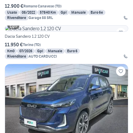
12.900 €
Romano Canavese
(
TO
)
Usato
08/2022
57840 Km
Gpl
Manuale
Euro 6e
Rivenditore
Garage 88 SRL
9
Dacia Sandero 1.2 120 CV
11.950 €
Torino
(
TO
)
Km0
07/2026
Gpl
Manuale
Euro 6
Rivenditore
AUTO CARDUCCI