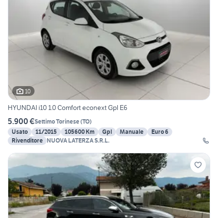
10
HYUNDAI i10 1.0 Comfort econext Gpl E6
5.900 €
Settimo Torinese
(
TO
)
Usato
11/2015
105600 Km
Gpl
Manuale
Euro 6
Rivenditore
NUOVA LATERZA S.R.L.