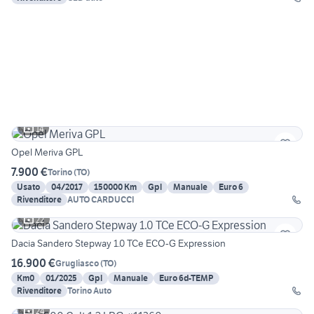
14
Opel Meriva GPL
7.900 €
Torino
(
TO
)
Usato
04/2017
150000 Km
Gpl
Manuale
Euro 6
Rivenditore
AUTO CARDUCCI
22
Dacia Sandero Stepway 1.0 TCe ECO-G Expression
16.900 €
Grugliasco
(
TO
)
Km0
01/2025
Gpl
Manuale
Euro 6d-TEMP
Rivenditore
Torino Auto
24