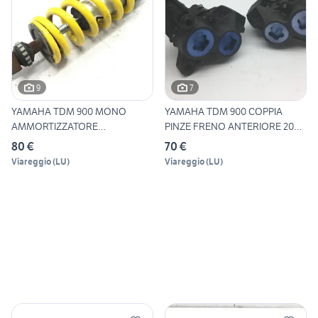
9
7
YAMAHA TDM 900 MONO
YAMAHA TDM 900 COPPIA
AMMORTIZZATORE
PINZE FRENO ANTERIORE 2002
POSTERIORE 2002
2
80 €
70 €
Viareggio
(
LU
)
Viareggio
(
LU
)