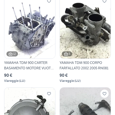
12
5
YAMAHA TDM 900 CARTER
YAMAHA TDM 900 CORPO
BASAMENTO MOTORE VUOTO
FARFALLATO 2002 2005 RN081
MOD:
90 €
90 €
Viareggio
(
LU
)
Viareggio
(
LU
)