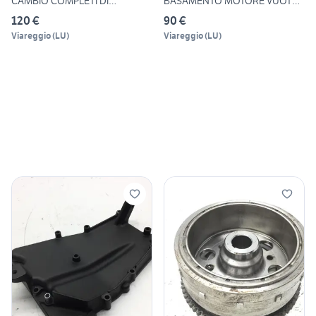
CAMBIO COMPLETI DI
BASAMENTO MOTORE VUOTO
INGRANAGG
MOD:
120 €
90 €
Viareggio
(
LU
)
Viareggio
(
LU
)