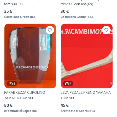
tdm 900 '06
tdm 900 con abs(69)
25 €
30 €
Castellana Grotte
(
BA
)
Castellana Grotte
(
BA
)
4
3
PARABREZZA CUPOLINO
LEVA PEDALE FRENO YAMAHA
YAMAHA TDM 900
TDM 900
80 €
45 €
Brembate di Sopra
(
BG
)
Brembate di Sopra
(
BG
)