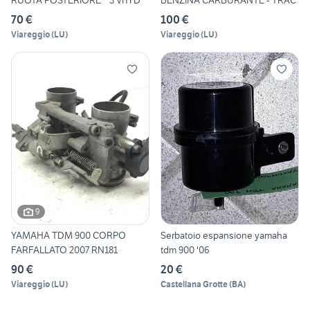
RUOTA POSTERIORE * 3 VITI D
BENZINA CARBURANTE - TRAC
70 €
100 €
Viareggio
(
LU
)
Viareggio
(
LU
)
9
YAMAHA TDM 900 CORPO
Serbatoio espansione yamaha
FARFALLATO 2007 RN181
tdm 900 '06
90 €
20 €
Viareggio
(
LU
)
Castellana Grotte
(
BA
)