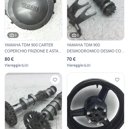
9
9
YAMAHA TDM 900 CARTER
YAMAHA TDM 900
COPERCHIO FRIZIONE E ASTA
DESMODROMICO DESMO CON
DI
FORCHETTE 20
80 €
70 €
Viareggio
(
LU
)
Viareggio
(
LU
)