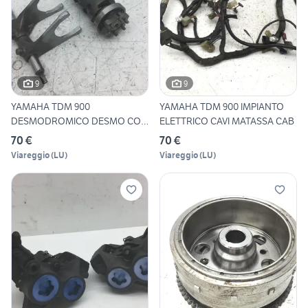
9
9
YAMAHA TDM 900
YAMAHA TDM 900 IMPIANTO
DESMODROMICO DESMO CON
ELETTRICO CAVI MATASSA CAB
FORCHETTE 20
70 €
70 €
Viareggio
(
LU
)
Viareggio
(
LU
)