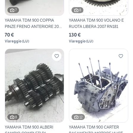
7
8
YAMAHA TDM 900 COPPIA
YAMAHA TDM 900 VOLANO E
PINZE FRENO ANTERIORE 2002
RUOTA LIBERA 2007 RN181
2
70 €
130 €
Viareggio
(
LU
)
Viareggio
(
LU
)
8
12
YAMAHA TDM 900 ALBERI
YAMAHA TDM 900 CARTER