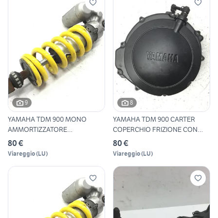
9
8
YAMAHA TDM 900 MONO
YAMAHA TDM 900 CARTER
AMMORTIZZATORE
COPERCHIO FRIZIONE CON
POSTERIORE 2002
ASTA
80 €
80 €
Viareggio
(
LU
)
Viareggio
(
LU
)