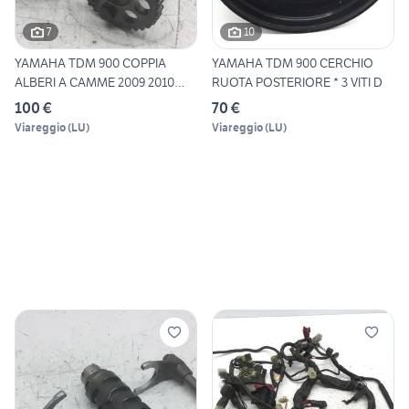
7
10
YAMAHA TDM 900 COPPIA
YAMAHA TDM 900 CERCHIO
ALBERI A CAMME 2009 2010
RUOTA POSTERIORE * 3 VITI D
RN1
100 €
70 €
Viareggio
(
LU
)
Viareggio
(
LU
)