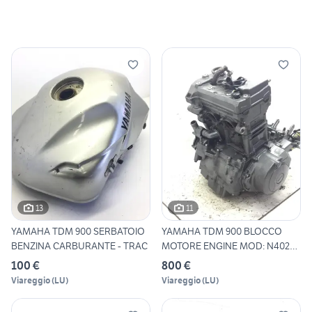
13
11
YAMAHA TDM 900 SERBATOIO
YAMAHA TDM 900 BLOCCO
BENZINA CARBURANTE - TRAC
MOTORE ENGINE MOD: N402E
200
100 €
800 €
Viareggio
(
LU
)
Viareggio
(
LU
)