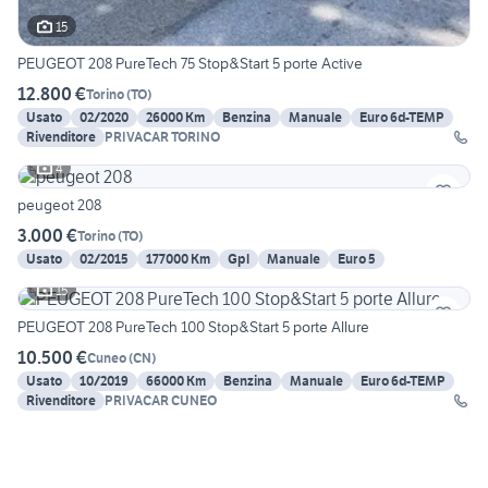
15
PEUGEOT 208 PureTech 75 Stop&Start 5 porte Active
12.800 €
Torino
(
TO
)
Usato
02/2020
26000 Km
Benzina
Manuale
Euro 6d-TEMP
Rivenditore
PRIVACAR TORINO
4
peugeot 208
3.000 €
Torino
(
TO
)
Usato
02/2015
177000 Km
Gpl
Manuale
Euro 5
15
PEUGEOT 208 PureTech 100 Stop&Start 5 porte Allure
10.500 €
Cuneo
(
CN
)
Usato
10/2019
66000 Km
Benzina
Manuale
Euro 6d-TEMP
Rivenditore
PRIVACAR CUNEO