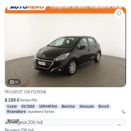
10
PEUGEOT 208 FD39196
8.199 €
Torino
(
TO
)
Usato
02/2018
105440 Km
Benzina
Manuale
Euro 6
Rivenditore
Autohero Torino
6
Peugeot 206 hdi