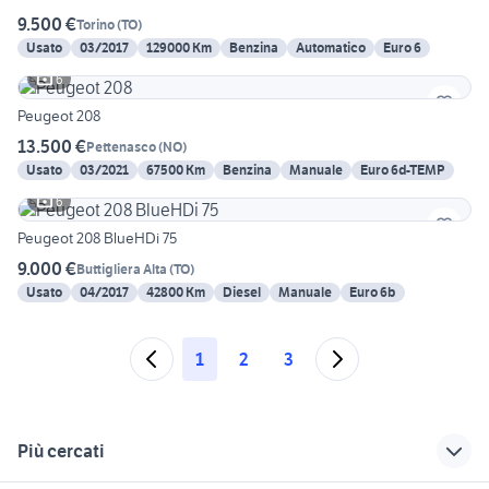
9.500 €
Torino
(
TO
)
Usato
03/2017
129000 Km
Benzina
Automatico
Euro 6
6
Peugeot 208
13.500 €
Pettenasco
(
NO
)
Usato
03/2021
67500 Km
Benzina
Manuale
Euro 6d-TEMP
6
Peugeot 208 BlueHDi 75
9.000 €
Buttigliera Alta
(
TO
)
Usato
04/2017
42800 Km
Diesel
Manuale
Euro 6b
1
2
3
Più cercati