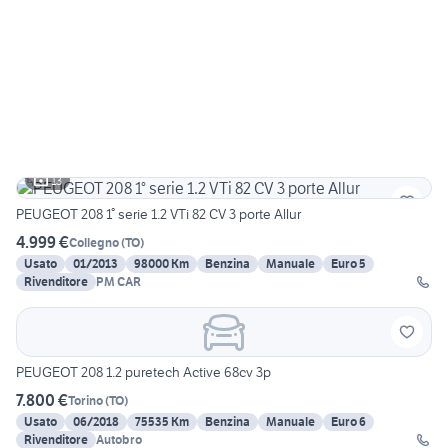
13
PEUGEOT 208 1° serie 1.2 VTi 82 CV 3 porte Allur
4.999 €
Collegno
(
TO
)
Usato
01/2013
98000 Km
Benzina
Manuale
Euro 5
Rivenditore
PM CAR
PEUGEOT 208 1.2 puretech Active 68cv 3p
7.800 €
Torino
(
TO
)
Usato
06/2018
75535 Km
Benzina
Manuale
Euro 6
Rivenditore
Autobro