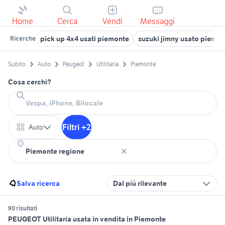
Home
Cerca
Vendi
Messaggi
pick up 4x4 usati piemonte
suzuki jimny usato piemo
Ricerche
Subito
Auto
Peugeot
Utilitaria
Piemonte
Cosa cerchi?
Filtri +2
Auto
Salva ricerca
Dal più rilevante
90 risultati
PEUGEOT Utilitaria usata in vendita in Piemonte