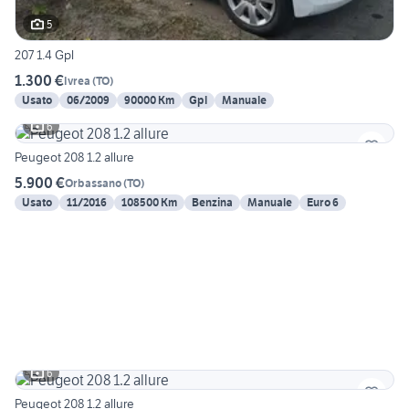
5
207 1.4 Gpl
1.300 €
Ivrea
(
TO
)
Usato
06/2009
90000 Km
Gpl
Manuale
6
Peugeot 208 1.2 allure
5.900 €
Orbassano
(
TO
)
Usato
11/2016
108500 Km
Benzina
Manuale
Euro 6
6
Peugeot 208 1.2 allure