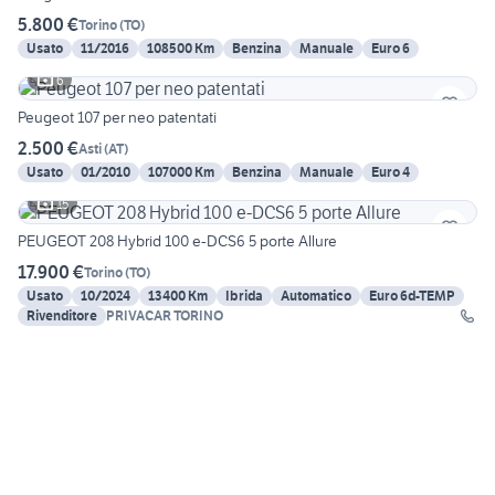
5.800 €
Torino
(
TO
)
Usato
11/2016
108500 Km
Benzina
Manuale
Euro 6
6
Peugeot 107 per neo patentati
2.500 €
Asti
(
AT
)
Usato
01/2010
107000 Km
Benzina
Manuale
Euro 4
15
PEUGEOT 208 Hybrid 100 e-DCS6 5 porte Allure
17.900 €
Torino
(
TO
)
Usato
10/2024
13400 Km
Ibrida
Automatico
Euro 6d-TEMP
Rivenditore
PRIVACAR TORINO