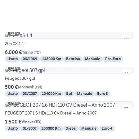
6
205 XS 1.4
6.000 €
Torino
(
TO
)
Usato
06/1989
138000 Km
Benzina
Manuale
Pre-Euro
6
Peugeot 307 gpl
500 €
Mondovi'
(
CN
)
Usato
03/2007
104000 Km
Gpl
Manuale
Euro 3
6
PEUGEOT 207 1.6 HDi 110 CV Diesel – Anno 2007
1.500 €
Vinovo
(
TO
)
Usato
01/2007
200000 Km
Diesel
Manuale
Euro 4