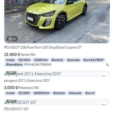
15
PEUGEOT 208 PureTech 100 Stop&Start 5 porte GT
15.900 €
Torino
(
TO
)
Usato
02/2024
21000 Km
Benzina
Manuale
Euro 6d-TEMP
Rivenditore
PRIVACAR TORINO
4
peugeot 207 1.4 benzina 2007
3.000 €
Piossasco
(
TO
)
Usato
07/2007
160000 Km
Benzina
Manuale
Euro 4
6
PEUGEOUT 107