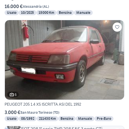
16.000 €
Alessandria
(
AL
)
Usato
10/2025
15000 Km
Benzina
Manuale
6
PEUGEOT 205 1.4 XS ISCRITTA ASI DEL 1992
3.000 €
San Mauro Torinese
(
TO
)
Usato
08/1992
211430 Km
Benzina
Manuale
Pre-Euro
24