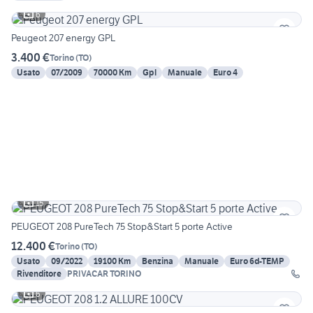
6
Peugeot 207 energy GPL
3.400 €
Torino
(
TO
)
Usato
07/2009
70000 Km
Gpl
Manuale
Euro 4
15
PEUGEOT 208 PureTech 75 Stop&Start 5 porte Active
12.400 €
Torino
(
TO
)
Usato
09/2022
19100 Km
Benzina
Manuale
Euro 6d-TEMP
Rivenditore
PRIVACAR TORINO
6