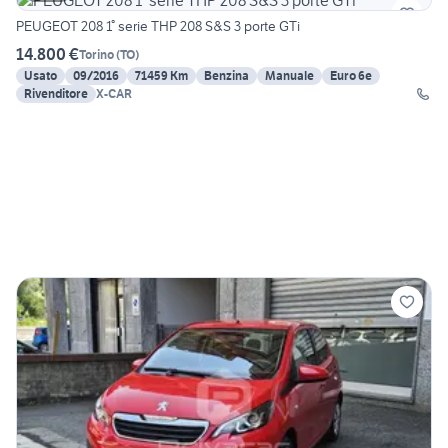
PEUGEOT 208 1° serie THP 208 S&S 3 porte GTi
14.800 €
Torino
(
TO
)
Usato
09/2016
71459 Km
Benzina
Manuale
Euro 6e
Rivenditore
X-CAR