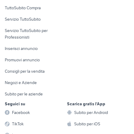
Uffici e Locali
TuttoSubito Compra
commerciali
Servizio TuttoSubito
elettronica
per la casa e la
sports e hobby
Servizio TuttoSubito per
persona
Informatica
Animali
Professionisti
Arredamento e
Console e
Accessori per
Casalinghi
Inserisci annuncio
Videogiochi
animali
Elettrodomestici
Promuovi annuncio
Audio/Video
Musica e Film
Giardino e Fai da te
Consigli per la vendita
Fotografia
Libri e Riviste
Abbigliamento e
Negozi e Aziende
Telefonia
Strumenti Musicali
Accessori
Subito per le aziende
Sports
Tutto per i bambini
Seguici su
Scarica gratis l'App
Biciclette
Facebook
Subito per Android
Collezionismo
TikTok
Subito per iOS