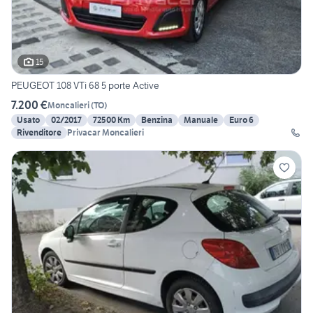
15
PEUGEOT 108 VTi 68 5 porte Active
7.200 €
Moncalieri
(
TO
)
Usato
02/2017
72500 Km
Benzina
Manuale
Euro 6
Rivenditore
Privacar Moncalieri