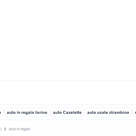
o
auto in regalo torino
auto Caselette
auto usate strambino
)
auto in regalo