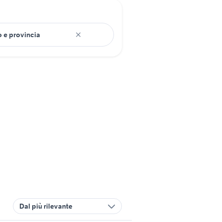
Dal più rilevante