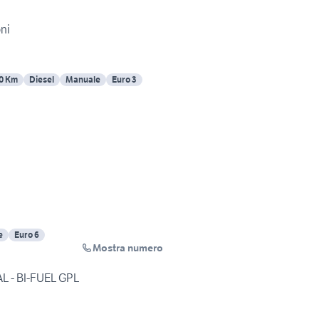
ni
0 Km
Diesel
Manuale
Euro 3
e
Euro 6
Mostra numero
DR F35 FULL OPTIONAL - BI-FUEL GPL