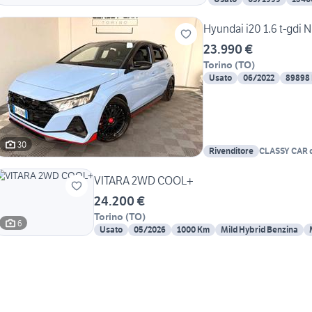
Hyundai i20 1.6 t-gdi
23.990 €
Torino
(
TO
)
Usato
06/2022
89898
30
Rivenditore
CLASSY CAR d
VITARA 2WD COOL+
24.200 €
Torino
(
TO
)
6
Usato
05/2026
1000 Km
Mild Hybrid Benzina