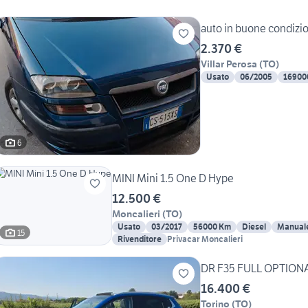
auto in buone condizio
2.370 €
Villar Perosa
(
TO
)
Usato
06/2005
16900
6
MINI Mini 1.5 One D Hype
12.500 €
Moncalieri
(
TO
)
Usato
03/2017
56000 Km
Diesel
Manual
15
Rivenditore
Privacar Moncalieri
16.400 €
Torino
(
TO
)