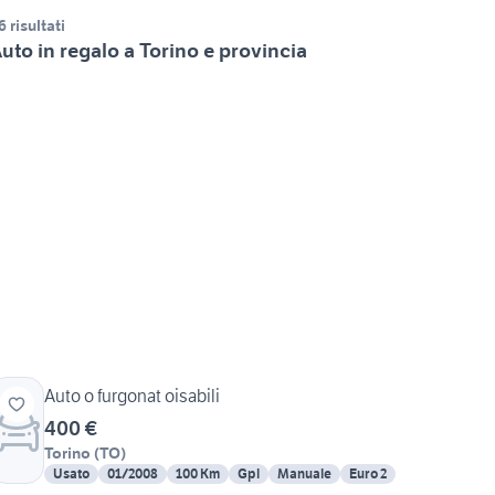
6 risultati
uto in regalo a Torino e provincia
Auto o furgonat oisabili
400 €
Torino
(
TO
)
Usato
01/2008
100 Km
Gpl
Manuale
Euro 2