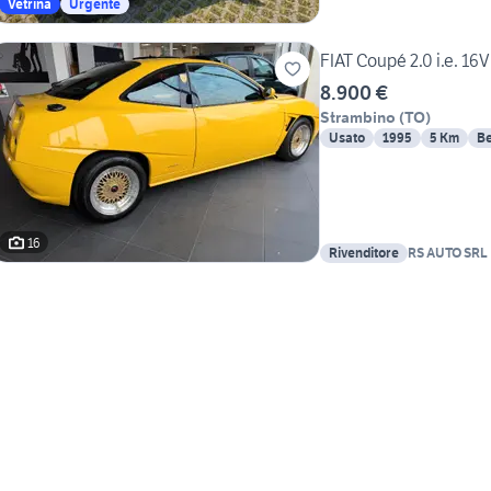
Vetrina
Urgente
FIAT Coupé 2.0 i.e. 16V
8.900 €
Strambino
(
TO
)
Usato
1995
5 Km
Be
16
Rivenditore
RS AUTO SRL