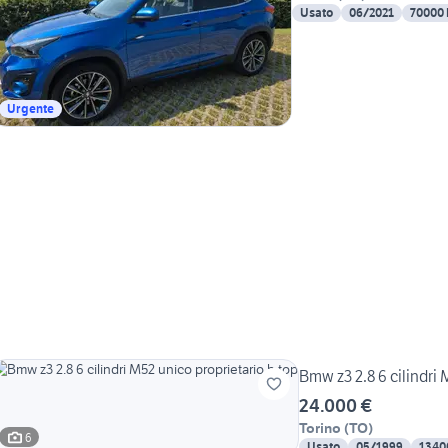
Usato
06/2021
70000
Urgente
Bmw z3 2.8 6 cilindri 
24.000 €
Torino
(
TO
)
6
Usato
05/1999
1340