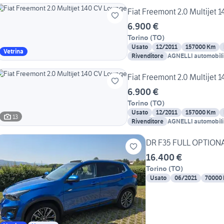
Fiat Freemont 2.0 Multijet 
6.900 €
Torino
(
TO
)
Usato
12/2011
157000 Km
Vetrina
Rivenditore
AGNELLI automobili
Fiat Freemont 2.0 Multijet 
6.900 €
Torino
(
TO
)
Usato
12/2011
157000 Km
13
Rivenditore
AGNELLI automobili
16.400 €
Torino
(
TO
)
Usato
06/2021
70000