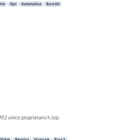
 Km
Gpl
Automatico
Euro 6d
M52 unico proprietario h.top
00 Km
Benzina
Manuale
Euro 3