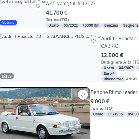
A 45 s amg full full 2022
41.700 €
Torino
(
TO
)
Vetrina
Usato
03/2022
70000 Km
Benzina
Sequenzi
Audi TT Roadste
CABRIO
12.500 €
Buttigliera Alta
(
T
Usato
04/2007
Euro 4
29
Rivenditore
ANGEL
AUTOR
Bertone Ritmo Leader
9.000 €
Torino
(
TO
)
Usato
05/1986
85000