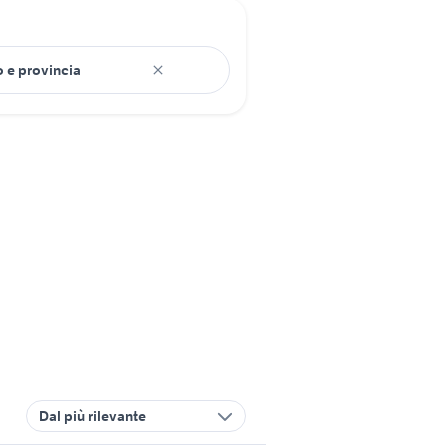
Dal più rilevante