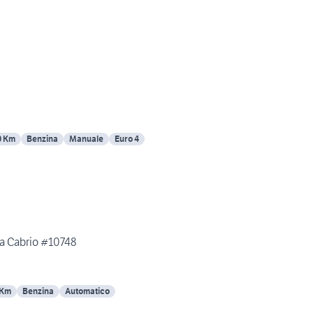
0 Km
Benzina
Manuale
Euro 4
ra Cabrio #10748
 Km
Benzina
Automatico