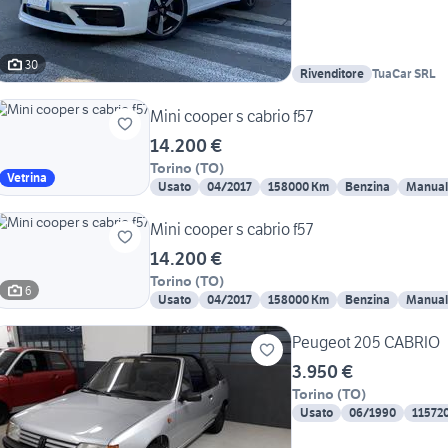
30
Rivenditore
TuaCar SRL
Mini cooper s cabrio f57
14.200 €
Torino
(
TO
)
Vetrina
Usato
04/2017
158000 Km
Benzina
Manual
Mini cooper s cabrio f57
14.200 €
Torino
(
TO
)
6
Usato
04/2017
158000 Km
Benzina
Manual
Peugeot 205 CABRIO
3.950 €
Torino
(
TO
)
Usato
06/1990
11572