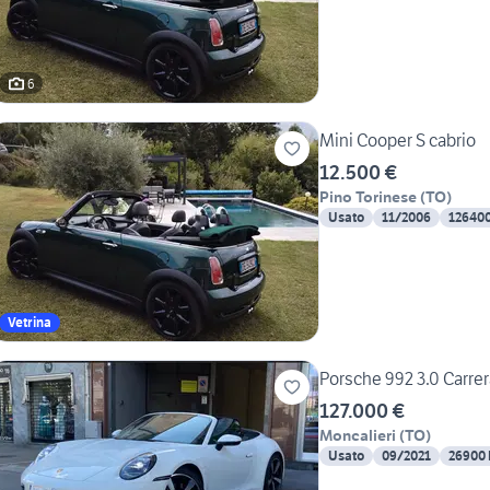
6
Mini Cooper S cabrio
12.500 €
Pino Torinese
(
TO
)
Usato
11/2006
12640
Vetrina
Porsche 992 3.0 Carre
127.000 €
Moncalieri
(
TO
)
Usato
09/2021
26900