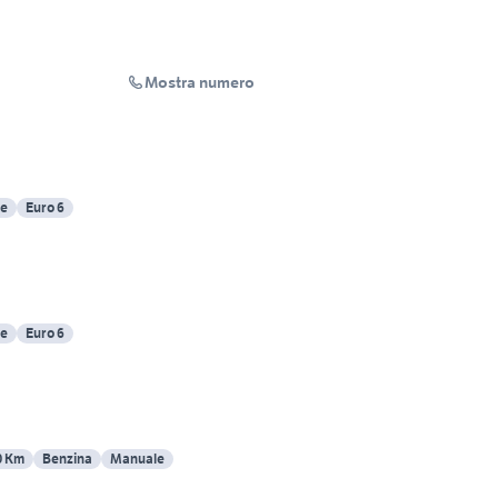
Mostra numero
e
Euro 6
e
Euro 6
0 Km
Benzina
Manuale