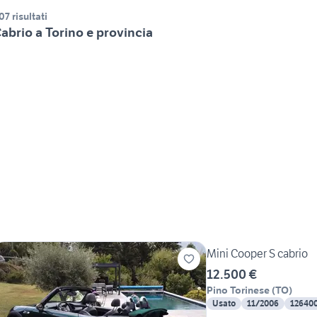
07 risultati
abrio a Torino e provincia
Mini Cooper S cabrio
12.500 €
Pino Torinese
(
TO
)
Usato
11/2006
12640