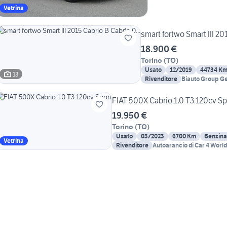
Vetrina
smart fortwo Smart III 20
18.900 €
Torino
(
TO
)
Usato
12/2019
44734 K
13
Rivenditore
Biauto Group G
FIAT 500X Cabrio 1.0 T3 120cv Sp
19.950 €
Torino
(
TO
)
Usato
03/2023
6700 Km
Benzina
Vetrina
Rivenditore
Autoarancio di Car 4 World