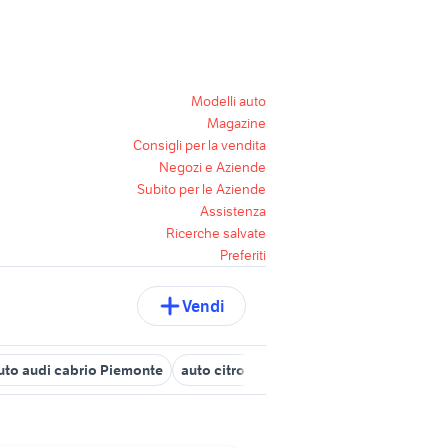
Modelli auto
Magazine
Consigli per la vendita
Negozi e Aziende
Subito per le Aziende
Assistenza
Ricerche salvate
Preferiti
Vendi
uto audi cabrio Piemonte
auto citroen cabrio Piemonte
auto alf