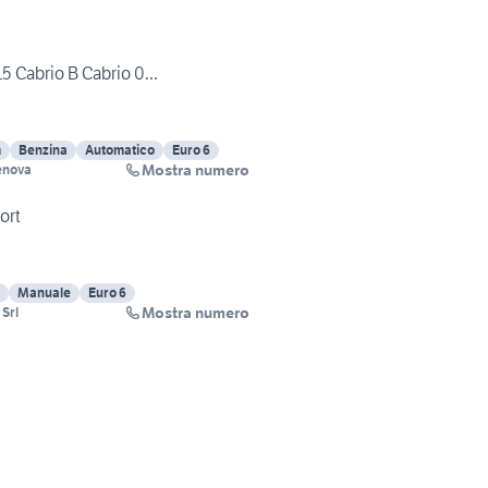
15 Cabrio B Cabrio 0...
m
Benzina
Automatico
Euro 6
Mostra numero
enova
ort
Manuale
Euro 6
Mostra numero
 Srl