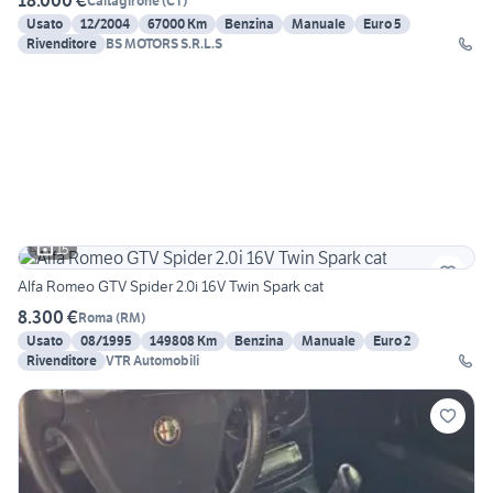
18.000 €
Caltagirone
(
CT
)
Usato
12/2004
67000 Km
Benzina
Manuale
Euro 5
Rivenditore
BS MOTORS S.R.L.S
15
Alfa Romeo GTV Spider 2.0i 16V Twin Spark cat
8.300 €
Roma
(
RM
)
Usato
08/1995
149808 Km
Benzina
Manuale
Euro 2
Rivenditore
VTR Automobili