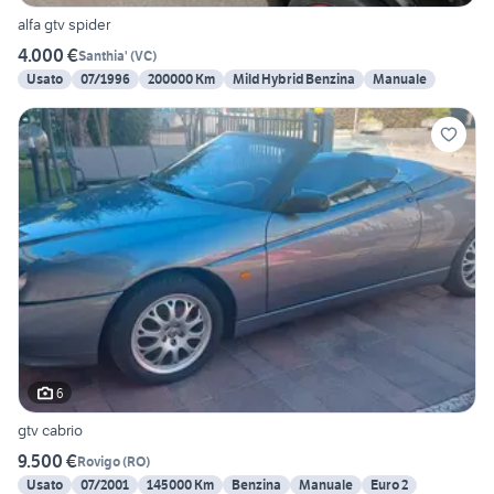
alfa gtv spider
4.000 €
Santhia'
(
VC
)
Usato
07/1996
200000 Km
Mild Hybrid Benzina
Manuale
6
gtv cabrio
9.500 €
Rovigo
(
RO
)
Usato
07/2001
145000 Km
Benzina
Manuale
Euro 2