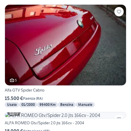
5
Alfa GTV Spider Cabrio
15.500 €
Faenza
(
RA
)
Usato
01/2000
99400 Km
Benzina
Manuale
19
ALFA ROMEO Gtv/Spider 2.0 jts 166cv - 2004