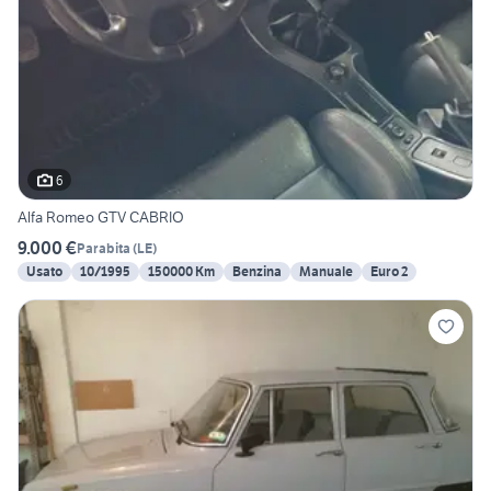
6
Alfa Romeo GTV CABRIO
9.000 €
Parabita
(
LE
)
Usato
10/1995
150000 Km
Benzina
Manuale
Euro 2