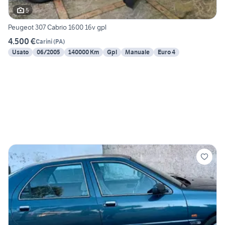
5
Peugeot 307 Cabrio 1600 16v gpl
4.500 €
Carini
(
PA
)
Usato
06/2005
140000 Km
Gpl
Manuale
Euro 4