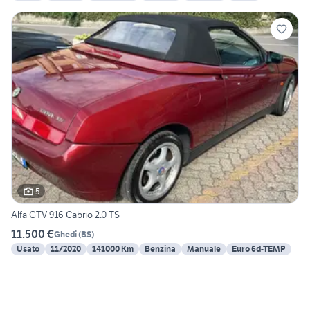
5
Alfa GTV 916 Cabrio 2.0 TS
11.500 €
Ghedi
(
BS
)
Usato
11/2020
141000 Km
Benzina
Manuale
Euro 6d-TEMP