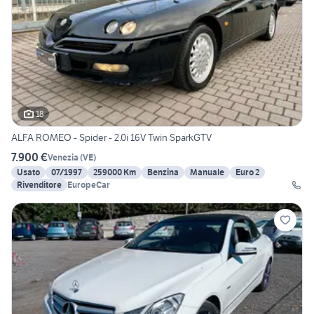
18
ALFA ROMEO - Spider - 2.0i 16V Twin SparkGTV
7.900 €
Venezia
(
VE
)
Usato
07/1997
259000 Km
Benzina
Manuale
Euro 2
Rivenditore
EuropeCar