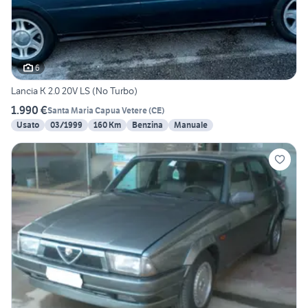
6
Lancia K 2.0 20V LS (No Turbo)
1.990 €
Santa Maria Capua Vetere
(
CE
)
Usato
03/1999
160 Km
Benzina
Manuale