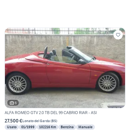
6
ALFA ROMEO GTV 2.0 TB DEL 99 CABRIO RIAR - ASI
27.500 €
Lonato del Garda
(
BS
)
Usato
01/1999
102216 Km
Benzina
Manuale