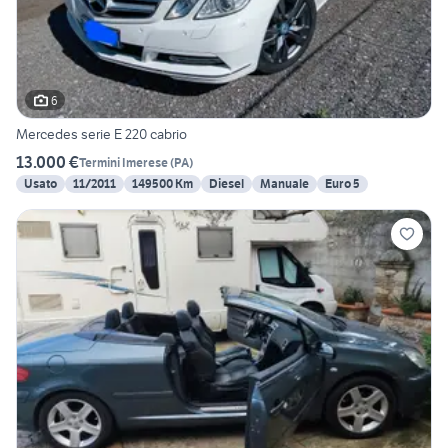
6
Mercedes serie E 220 cabrio
13.000 €
Termini Imerese
(
PA
)
Usato
11/2011
149500 Km
Diesel
Manuale
Euro 5