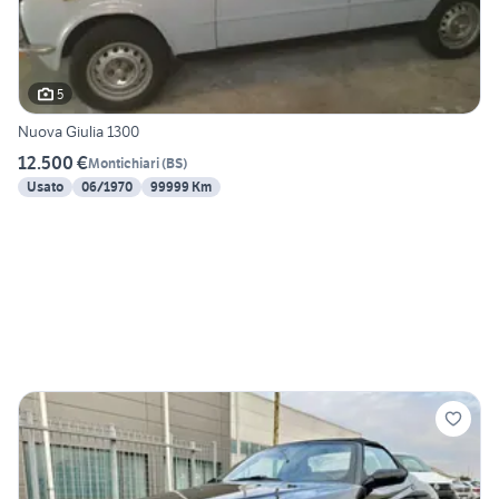
5
Nuova Giulia 1300
12.500 €
Montichiari
(
BS
)
Usato
06/1970
99999 Km