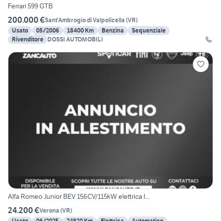
Ferrari 599 GTB
200.000 €
Sant'Ambrogio di Valpolicella
(
VR
)
Usato
05/2006
18400 Km
Benzina
Sequenziale
Rivenditore
DOSSI AUTOMOBILI
Alfa Romeo Junior BEV 156CV/115kW elettrica I...
24.200 €
Verona
(
VR
)
Usato
06/2025
24920 Km
Elettrica
Automatico