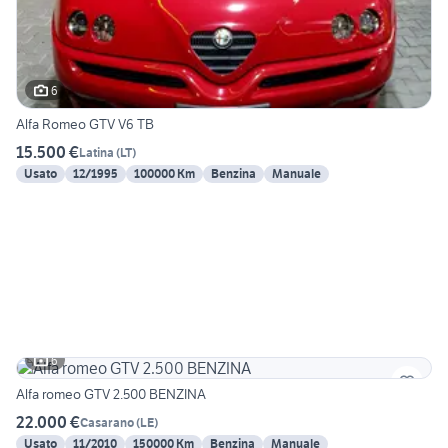
6
Alfa Romeo GTV V6 TB
15.500 €
Latina
(
LT
)
Usato
12/1995
100000 Km
Benzina
Manuale
6
Alfa romeo GTV 2.500 BENZINA
22.000 €
Casarano
(
LE
)
Usato
11/2010
150000 Km
Benzina
Manuale