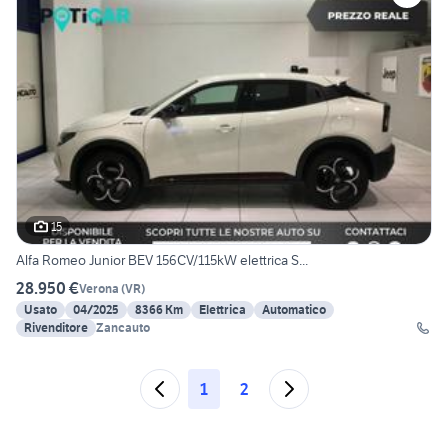
15
Alfa Romeo Junior BEV 156CV/115kW elettrica S...
28.950 €
Verona
(
VR
)
Usato
04/2025
8366 Km
Elettrica
Automatico
Rivenditore
Zancauto
1
2