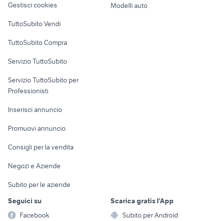
Gestisci cookies
Modelli auto
Case vacanza
TuttoSubito Vendi
Uffici e Locali
TuttoSubito Compra
commerciali
Servizio TuttoSubito
elettronica
per la casa e la
sports e hobby
Servizio TuttoSubito per
persona
Informatica
Animali
Professionisti
Arredamento e
Console e
Accessori per
Casalinghi
Inserisci annuncio
Videogiochi
animali
Elettrodomestici
Promuovi annuncio
Audio/Video
Musica e Film
Giardino e Fai da te
Consigli per la vendita
Fotografia
Libri e Riviste
Abbigliamento e
Negozi e Aziende
Telefonia
Strumenti Musicali
Accessori
Subito per le aziende
Sports
Tutto per i bambini
Seguici su
Scarica gratis l'App
Biciclette
Facebook
Subito per Android