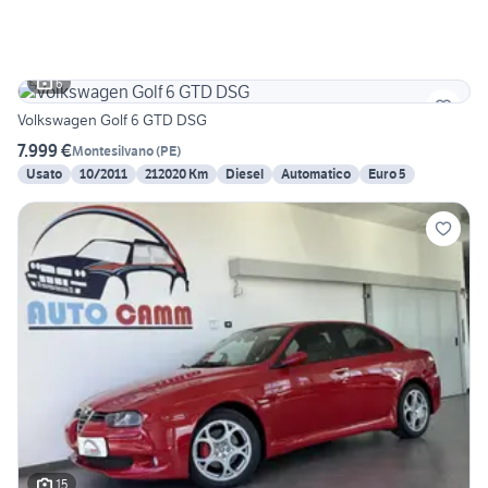
6
Volkswagen Golf 6 GTD DSG
7.999 €
Montesilvano
(
PE
)
Usato
10/2011
212020 Km
Diesel
Automatico
Euro 5
15