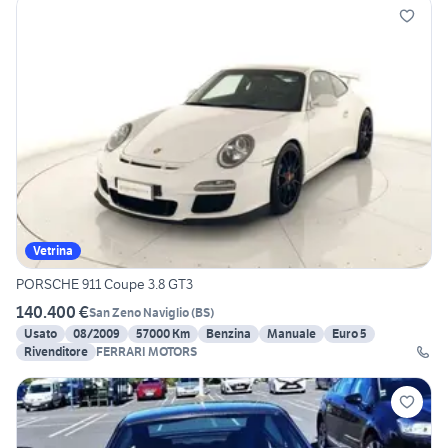
Vetrina
PORSCHE 911 Coupe 3.8 GT3
140.400 €
San Zeno Naviglio
(
BS
)
Usato
08/2009
57000 Km
Benzina
Manuale
Euro 5
Rivenditore
FERRARI MOTORS