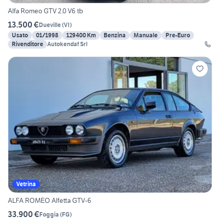
Alfa Romeo GTV 2.0 V6 tb
13.500 €
Dueville
(
VI
)
Usato
01/1998
129400 Km
Benzina
Manuale
Pre-Euro
Rivenditore
Autokendaf Srl
Vetrina
ALFA ROMEO Alfetta GTV-6
33.900 €
Foggia
(
FG
)