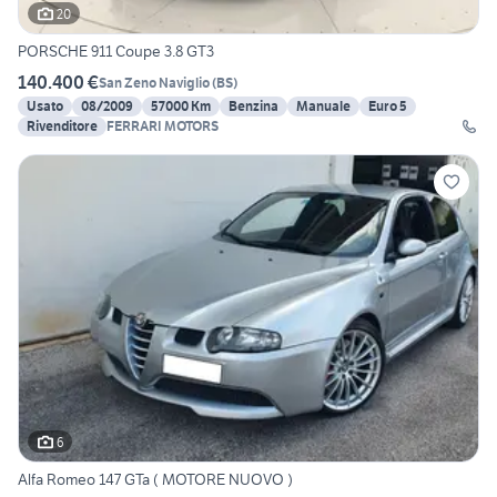
20
PORSCHE 911 Coupe 3.8 GT3
140.400 €
San Zeno Naviglio
(
BS
)
Usato
08/2009
57000 Km
Benzina
Manuale
Euro 5
Rivenditore
FERRARI MOTORS
6
Alfa Romeo 147 GTa ( MOTORE NUOVO )