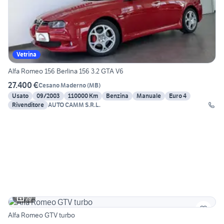
Vetrina
Alfa Romeo 156 Berlina 156 3.2 GTA V6
27.400 €
Cesano Maderno
(
MB
)
Usato
09/2003
110000 Km
Benzina
Manuale
Euro 4
Rivenditore
AUTO CAMM S.R.L.
29
Alfa Romeo GTV turbo