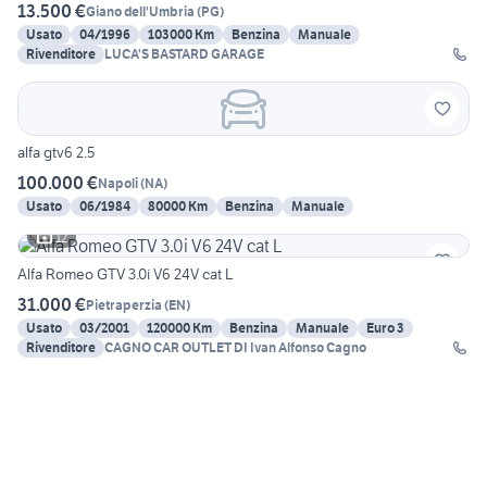
13.500 €
Giano dell'Umbria
(
PG
)
Usato
04/1996
103000 Km
Benzina
Manuale
Rivenditore
LUCA'S BASTARD GARAGE
alfa gtv6 2.5
100.000 €
Napoli
(
NA
)
Usato
06/1984
80000 Km
Benzina
Manuale
12
Alfa Romeo GTV 3.0i V6 24V cat L
31.000 €
Pietraperzia
(
EN
)
Usato
03/2001
120000 Km
Benzina
Manuale
Euro 3
Rivenditore
CAGNO CAR OUTLET DI Ivan Alfonso Cagno