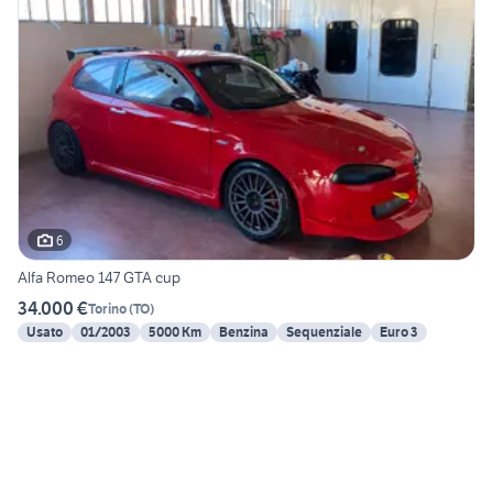
6
Alfa Romeo 147 GTA cup
34.000 €
Torino
(
TO
)
Usato
01/2003
5000 Km
Benzina
Sequenziale
Euro 3