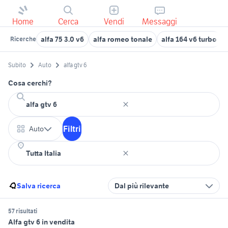
Home
Cerca
Vendi
Messaggi
alfa 75 3.0 v6
alfa romeo tonale
alfa 164 v6 turbo
Ricerche
Subito
Auto
alfa gtv 6
Cosa cerchi?
Filtri
Auto
Salva ricerca
Dal più rilevante
57 risultati
Alfa gtv 6 in vendita