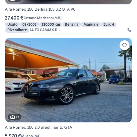
Alfa Romeo 156 Berlina 156 3.2 GTA V6
27.400 €
Cesano Maderno
(
MB
)
Usato
09/2003
110000 Km
Benzina
Manuale
Euro 4
Rivenditore
AUTO CAMM S.R.L.
13
Alfa Romeo 156 2.0 allestimento GTA
5.970 €
Milano
(
MI
)