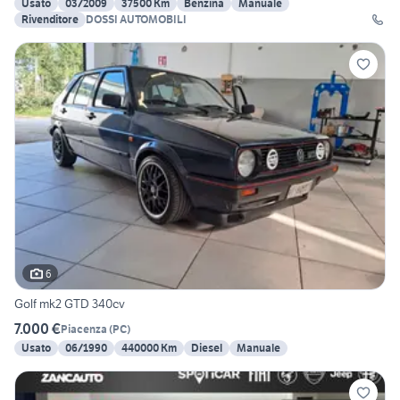
Usato
03/2009
37500 Km
Benzina
Manuale
Rivenditore
DOSSI AUTOMOBILI
6
Golf mk2 GTD 340cv
7.000 €
Piacenza
(
PC
)
Usato
06/1990
440000 Km
Diesel
Manuale