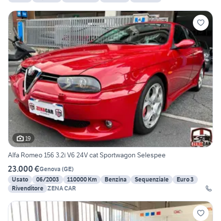
19
Alfa Romeo 156 3.2i V6 24V cat Sportwagon Selespee
23.000 €
Genova
(
GE
)
Usato
06/2003
110000 Km
Benzina
Sequenziale
Euro 3
Rivenditore
ZENA CAR