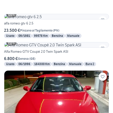
6
alfa romeo gtv 6 2.5
23.500 €
Pinzano al Tagliamento
(
PN
)
Usato
09/1981
99578 Km
Benzina
Manuale
6
Alfa Romeo GTV Coupé 2.0 Twin Spark ASI
6.800 €
Genova
(
GE
)
Usato
06/1996
184300 Km
Benzina
Manuale
Euro 2