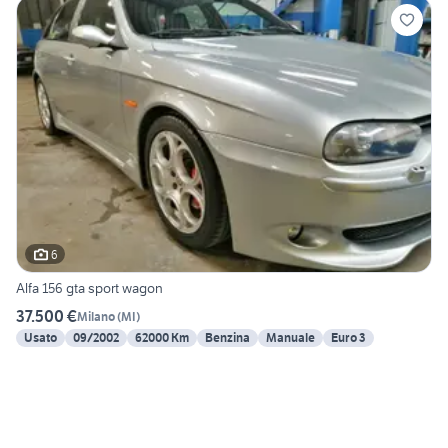
6
Alfa 156 gta sport wagon
37.500 €
Milano
(
MI
)
Usato
09/2002
62000 Km
Benzina
Manuale
Euro 3