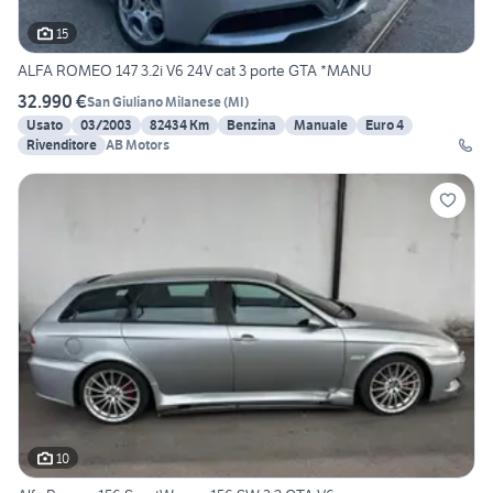
15
ALFA ROMEO 147 3.2i V6 24V cat 3 porte GTA *MANU
32.990 €
San Giuliano Milanese
(
MI
)
Usato
03/2003
82434 Km
Benzina
Manuale
Euro 4
Rivenditore
AB Motors
10