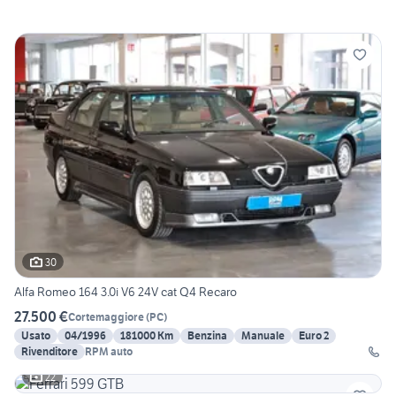
30
Alfa Romeo 164 3.0i V6 24V cat Q4 Recaro
27.500 €
Cortemaggiore
(
PC
)
Usato
04/1996
181000 Km
Benzina
Manuale
Euro 2
Rivenditore
RPM auto
22