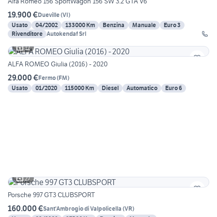
Alfa Romeo 156 SportWagon 156 SW 3.2 GTA V6
19.900 €
Dueville
(
VI
)
Usato
04/2002
133000 Km
Benzina
Manuale
Euro 3
Rivenditore
Autokendaf Srl
12
ALFA ROMEO Giulia (2016) - 2020
29.000 €
Fermo
(
FM
)
Usato
01/2020
115000 Km
Diesel
Automatico
Euro 6
27
Porsche 997 GT3 CLUBSPORT
160.000 €
Sant'Ambrogio di Valpolicella
(
VR
)