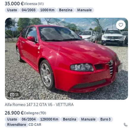
35.000 €
Vicenza
(
VI
)
Usato
04/2003
1000 Km
Benzina
Manuale
16
Alfa Romeo 147 3.2 GTA V6 - VETTURA
26.900 €
Collegno
(
TO
)
Usato
06/2004
129000 Km
Benzina
Manuale
Euro 3
Rivenditore
CD CAR