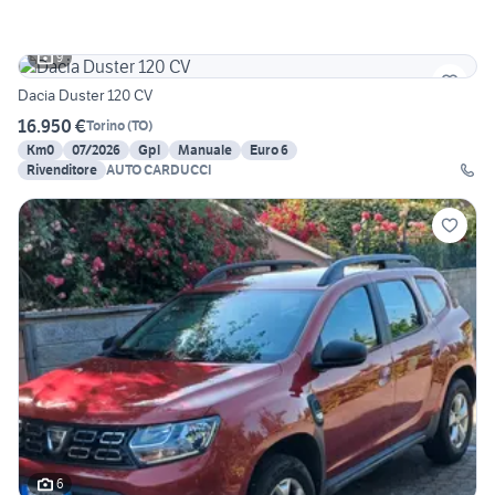
9
Dacia Duster 120 CV
16.950 €
Torino
(
TO
)
Km0
07/2026
Gpl
Manuale
Euro 6
Rivenditore
AUTO CARDUCCI
6