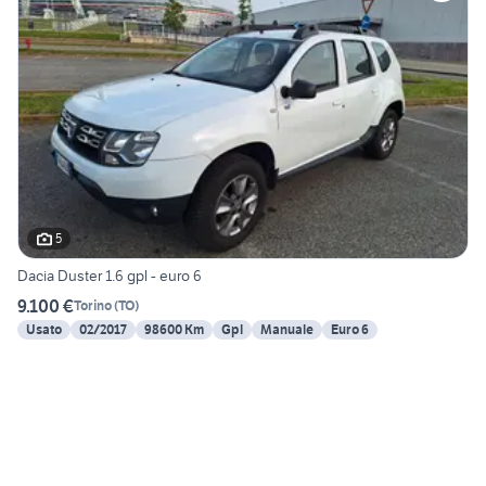
5
Dacia Duster 1.6 gpl - euro 6
9.100 €
Torino
(
TO
)
Usato
02/2017
98600 Km
Gpl
Manuale
Euro 6