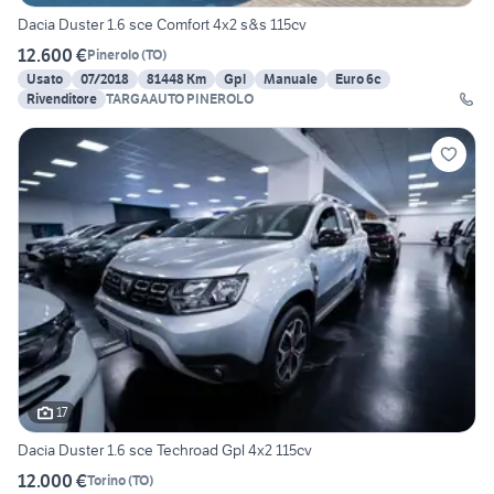
Dacia Duster 1.6 sce Comfort 4x2 s&s 115cv
12.600 €
Pinerolo
(
TO
)
Usato
07/2018
81448 Km
Gpl
Manuale
Euro 6c
Rivenditore
TARGAAUTO PINEROLO
17
Dacia Duster 1.6 sce Techroad Gpl 4x2 115cv
12.000 €
Torino
(
TO
)