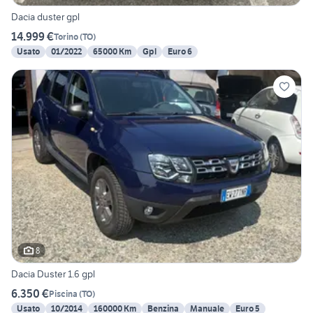
Dacia duster gpl
14.999 €
Torino
(
TO
)
Usato
01/2022
65000 Km
Gpl
Euro 6
8
Dacia Duster 1.6 gpl
6.350 €
Piscina
(
TO
)
Usato
10/2014
160000 Km
Benzina
Manuale
Euro 5