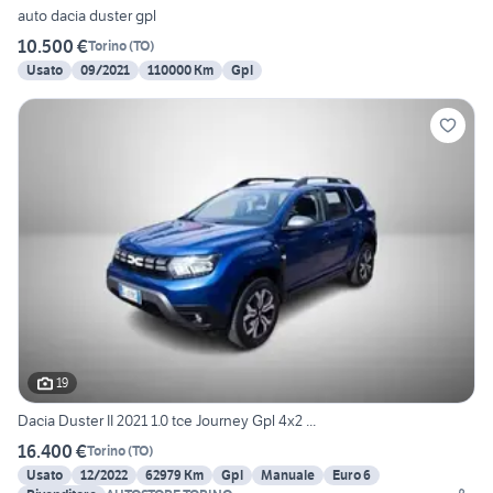
auto dacia duster gpl
10.500 €
Torino
(
TO
)
Usato
09/2021
110000 Km
Gpl
19
Dacia Duster II 2021 1.0 tce Journey Gpl 4x2 ...
16.400 €
Torino
(
TO
)
Usato
12/2022
62979 Km
Gpl
Manuale
Euro 6