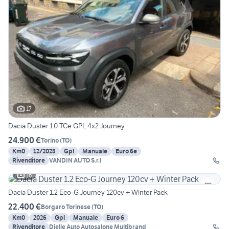
17
Dacia Duster 1.0 TCe GPL 4x2 Journey
24.900 €
Torino
(
TO
)
Km0
12/2025
Gpl
Manuale
Euro 6e
Rivenditore
VANDIN AUTO S.r.l
16
Dacia Duster 1.2 Eco-G Journey 120cv + Winter Pack
22.400 €
Borgaro Torinese
(
TO
)
Km0
2026
Gpl
Manuale
Euro 6
Rivenditore
Dielle Auto Autosalone Multibrand