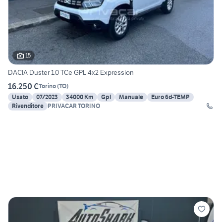
15
DACIA Duster 1.0 TCe GPL 4x2 Expression
16.250 €
Torino
(
TO
)
Usato
07/2023
34000 Km
Gpl
Manuale
Euro 6d-TEMP
Rivenditore
PRIVACAR TORINO