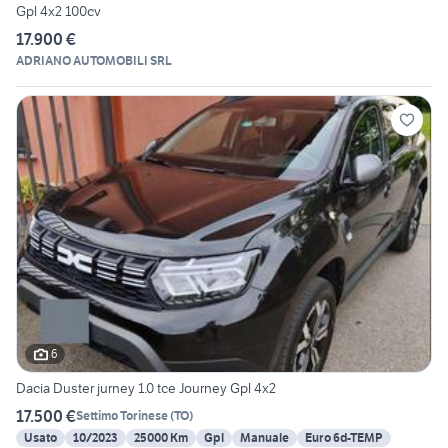
Gpl 4x2 100cv
17.900 €
ADRIANO AUTOMOBILI SRL
6
Dacia Duster jurney 1.0 tce Journey Gpl 4x2
17.500 €
Settimo Torinese
(
TO
)
Usato
10/2023
25000 Km
Gpl
Manuale
Euro 6d-TEMP