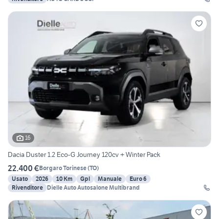
16
Dacia Duster 1.2 Eco-G Journey 120cv + Winter Pack
22.400 €
Borgaro Torinese
(
TO
)
Usato
2026
10 Km
Gpl
Manuale
Euro 6
Rivenditore
Dielle Auto Autosalone Multibrand