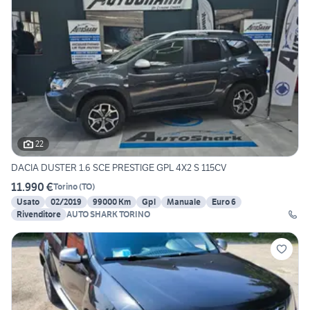
22
DACIA DUSTER 1.6 SCE PRESTIGE GPL 4X2 S 115CV
11.990 €
Torino
(
TO
)
Usato
02/2019
99000 Km
Gpl
Manuale
Euro 6
Rivenditore
AUTO SHARK TORINO