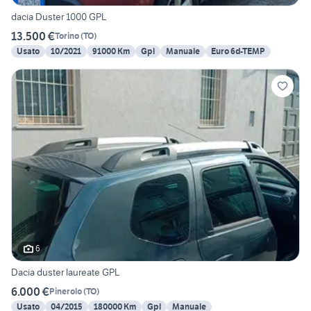
dacia Duster 1000 GPL
13.500 €
Torino
(
TO
)
Usato
10/2021
91000 Km
Gpl
Manuale
Euro 6d-TEMP
6
Dacia duster laureate GPL
6.000 €
Pinerolo
(
TO
)
Usato
04/2015
180000 Km
Gpl
Manuale