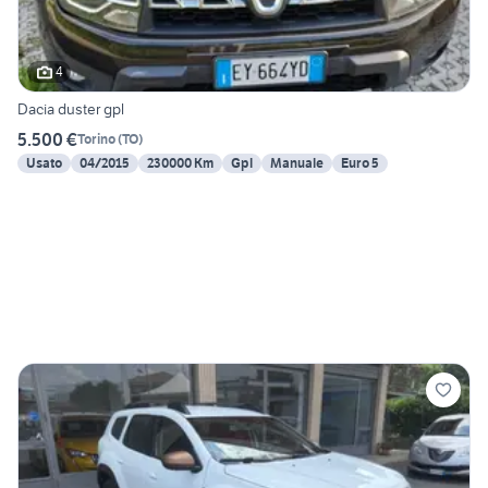
4
Dacia duster gpl
5.500 €
Torino
(
TO
)
Usato
04/2015
230000 Km
Gpl
Manuale
Euro 5