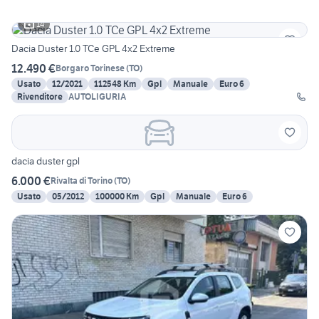
14
Dacia Duster 1.0 TCe GPL 4x2 Extreme
12.490 €
Borgaro Torinese
(
TO
)
Usato
12/2021
112548 Km
Gpl
Manuale
Euro 6
Rivenditore
AUTOLIGURIA
dacia duster gpl
6.000 €
Rivalta di Torino
(
TO
)
Usato
05/2012
100000 Km
Gpl
Manuale
Euro 6