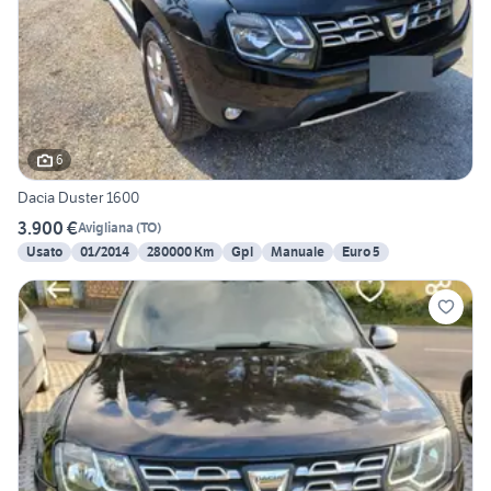
6
Dacia Duster 1600
3.900 €
Avigliana
(
TO
)
Usato
01/2014
280000 Km
Gpl
Manuale
Euro 5