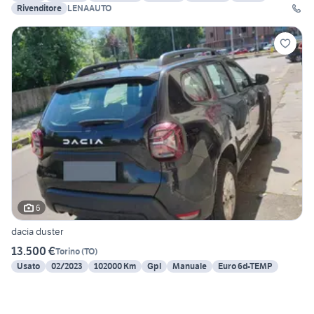
Rivenditore
LENAAUTO
6
dacia duster
13.500 €
Torino
(
TO
)
Usato
02/2023
102000 Km
Gpl
Manuale
Euro 6d-TEMP