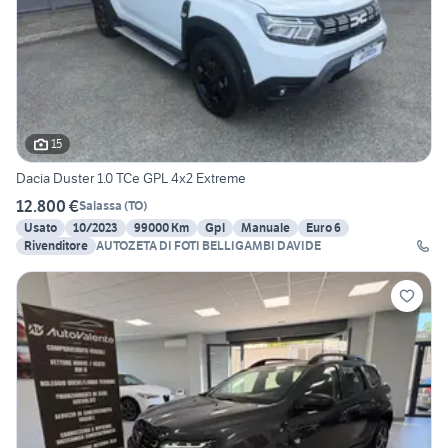
15
Dacia Duster 1.0 TCe GPL 4x2 Extreme
12.800 €
Salassa
(
TO
)
Usato
10/2023
99000 Km
Gpl
Manuale
Euro 6
Rivenditore
AUTOZETA DI FOTI BELLIGAMBI DAVIDE