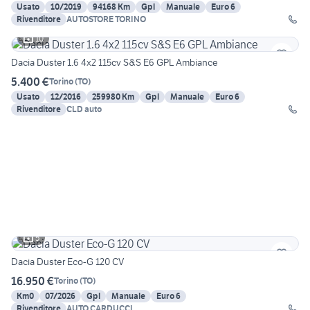
Usato
10/2019
94168 Km
Gpl
Manuale
Euro 6
Rivenditore
AUTOSTORE TORINO
10
Dacia Duster 1.6 4x2 115cv S&S E6 GPL Ambiance
5.400 €
Torino
(
TO
)
Usato
12/2016
259980 Km
Gpl
Manuale
Euro 6
Rivenditore
CLD auto
5
Dacia Duster Eco-G 120 CV
16.950 €
Torino
(
TO
)
Km0
07/2026
Gpl
Manuale
Euro 6
Rivenditore
AUTO CARDUCCI