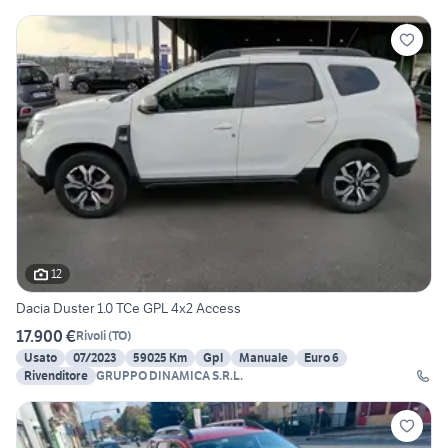
12
Dacia Duster 1.0 TCe GPL 4x2 Access
17.900 €
Rivoli
(
TO
)
Usato
07/2023
59025 Km
Gpl
Manuale
Euro 6
Rivenditore
GRUPPO DINAMICA S.R.L.