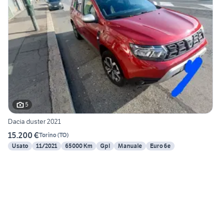
5
Dacia duster 2021
15.200 €
Torino
(
TO
)
Usato
11/2021
65000 Km
Gpl
Manuale
Euro 6e