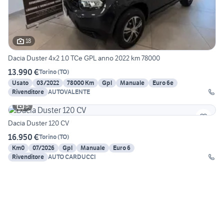
18
Dacia Duster 4x2 1.0 TCe GPL anno 2022 km 78000
13.990 €
Torino
(
TO
)
Usato
03/2022
78000 Km
Gpl
Manuale
Euro 6e
Rivenditore
AUTOVALENTE
5
Dacia Duster 120 CV
16.950 €
Torino
(
TO
)
Km0
07/2026
Gpl
Manuale
Euro 6
Rivenditore
AUTO CARDUCCI