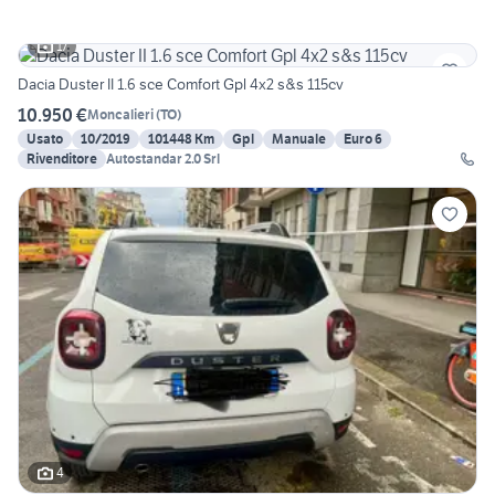
17
Dacia Duster II 1.6 sce Comfort Gpl 4x2 s&s 115cv
10.950 €
Moncalieri
(
TO
)
Usato
10/2019
101448 Km
Gpl
Manuale
Euro 6
Rivenditore
Autostandar 2.0 Srl
4