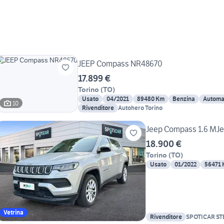
JEEP Compass NR48670
17.899 €
Torino
(
TO
)
Usato
04/2021
89480 Km
Benzina
Automa
10
Rivenditore
Autohero Torino
Jeep Compass 1.6 MJet
18.900 €
Torino
(
TO
)
Usato
01/2022
56471
Vetrina
Rivenditore
SPOTICAR ST