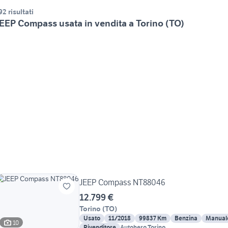
92 risultati
EEP Compass usata in vendita a Torino (TO)
JEEP Compass NT88046
12.799 €
Torino
(
TO
)
Usato
11/2018
99837 Km
Benzina
Manual
10
Rivenditore
Autohero Torino