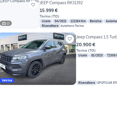
JEEP Compass RK31392
15.999 €
Torino
(
TO
)
Usato
04/2021
122284 Km
Benzina
Automa
10
Rivenditore
Autohero Torino
Jeep Compass 1.5 Tur
20.900 €
Torino
(
TO
)
Usato
01/2023
72358
Vetrina
Rivenditore
SPOTICAR ST
TORINO