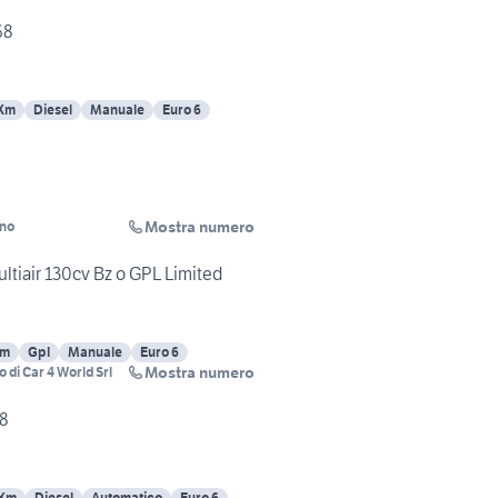
68
 Km
Diesel
Manuale
Euro 6
Mostra numero
ino
tiair 130cv Bz o GPL Limited
Km
Gpl
Manuale
Euro 6
Mostra numero
 di Car 4 World Srl
8
 Km
Diesel
Automatico
Euro 6