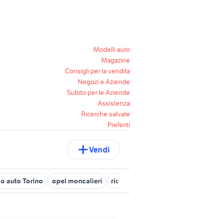
Modelli auto
Magazine
Consigli per la vendita
Negozi e Aziende
Subito per le Aziende
Assistenza
Ricerche salvate
Preferiti
Vendi
o auto Torino
opel moncalieri
ricambi peugeot accessori auto T