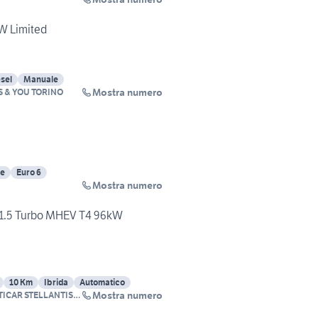
kW Limited
sel
Manuale
Mostra numero
S & YOU TORINO
e
Euro 6
Mostra numero
1.5 Turbo MHEV T4 96kW
10 Km
Ibrida
Automatico
Mostra numero
TICAR STELLANTIS
OU TORINO