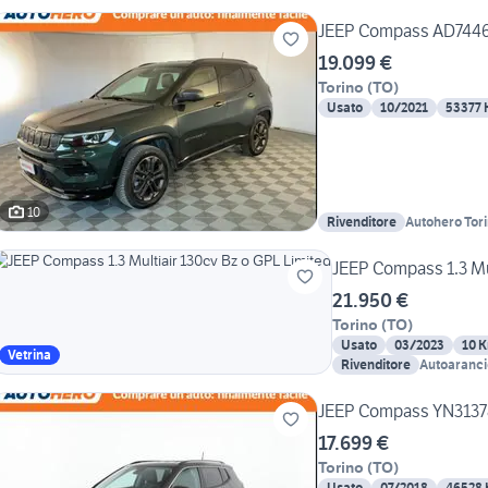
TORINO
JEEP Compass AD744
19.099 €
Torino
(
TO
)
Usato
10/2021
53377
10
Rivenditore
Autohero Tor
JEEP Compass 1.3 Mul
21.950 €
Torino
(
TO
)
Usato
03/2023
10 
Vetrina
Rivenditore
Autoarancio
JEEP Compass YN3137
17.699 €
Torino
(
TO
)
Usato
07/2018
46528