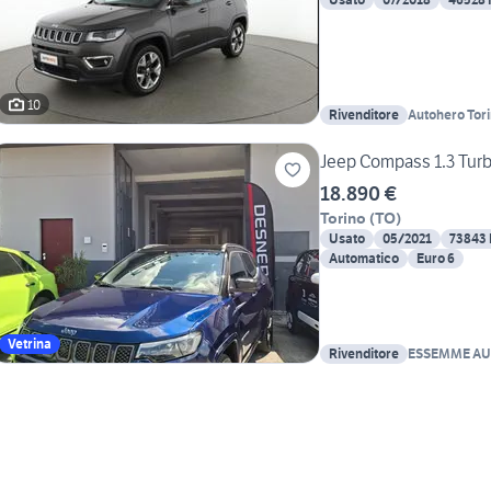
10
Rivenditore
Autohero Tor
Jeep Compass 1.3 Tur
18.890 €
Torino
(
TO
)
Usato
05/2021
73843
Automatico
Euro 6
Vetrina
Rivenditore
ESSEMME AU