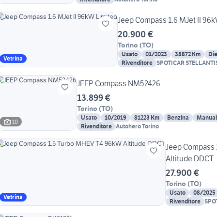
Jeep Compass 1.6 MJet II 96
20.900 €
Torino
(
TO
)
Usato
01/2023
38872 Km
Die
Vetrina
Rivenditore
SPOTICAR STELLANTI
JEEP Compass NM52426
13.899 €
Torino
(
TO
)
Usato
10/2019
81223 Km
Benzina
Manual
10
Rivenditore
Autohero Torino
Jeep Compass 
Altitude DDCT
27.900 €
Torino
(
TO
)
Usato
08/2025
Vetrina
Rivenditore
SPO
& Y