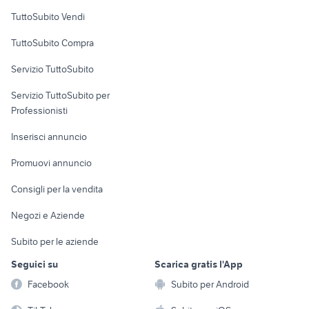
Case vacanza
TuttoSubito Vendi
Uffici e Locali
TuttoSubito Compra
commerciali
Servizio TuttoSubito
elettronica
per la casa e la
sports e hobby
Servizio TuttoSubito per
persona
Informatica
Animali
Professionisti
Arredamento e
Console e
Accessori per
Casalinghi
Inserisci annuncio
Videogiochi
animali
Elettrodomestici
Promuovi annuncio
Audio/Video
Musica e Film
Giardino e Fai da te
Consigli per la vendita
Fotografia
Libri e Riviste
Abbigliamento e
Negozi e Aziende
Telefonia
Strumenti Musicali
Accessori
Subito per le aziende
Sports
Tutto per i bambini
Seguici su
Scarica gratis l'App
Biciclette
Facebook
Subito per Android
Collezionismo