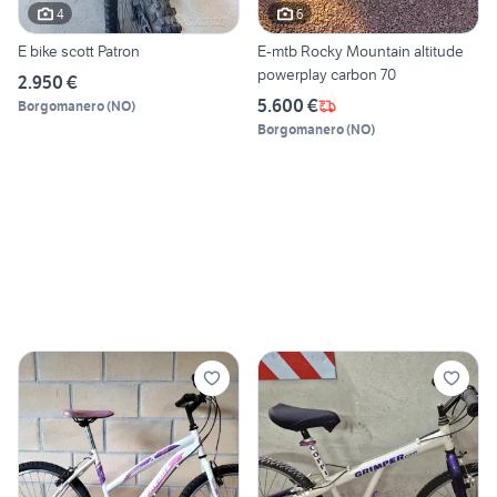
4
6
E bike scott Patron
E-mtb Rocky Mountain altitude
powerplay carbon 70
2.950 €
5.600 €
Borgomanero
(
NO
)
Borgomanero
(
NO
)