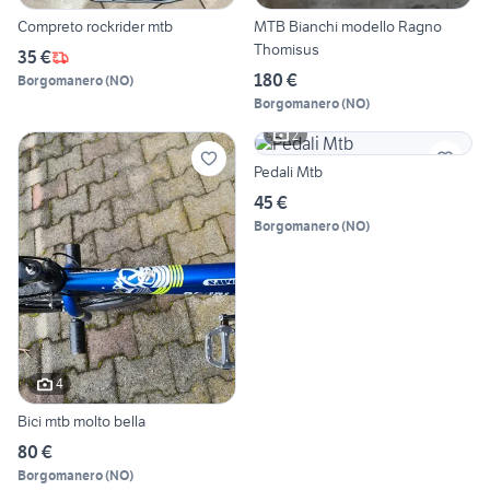
Compreto rockrider mtb
MTB Bianchi modello Ragno
Thomisus
35 €
180 €
Borgomanero
(
NO
)
Borgomanero
(
NO
)
2
Pedali Mtb
45 €
Borgomanero
(
NO
)
4
Bici mtb molto bella
80 €
Borgomanero
(
NO
)