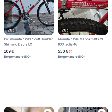
6
6
Bici mountain bike Scott Boulder
Mountain bile Merida matts tfs
Shimano Deore LX
800 taglia 46
109 €
550 €
Borgomanero
(
NO
)
Borgomanero
(
NO
)