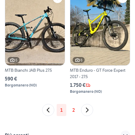
6
6
MTB Bianchi JAB Plus 27.5
MTB Enduro - GT Force Expert
2017 - 27.5
590 €
1.750 €
Borgomanero
(
NO
)
Borgomanero
(
NO
)
1
2