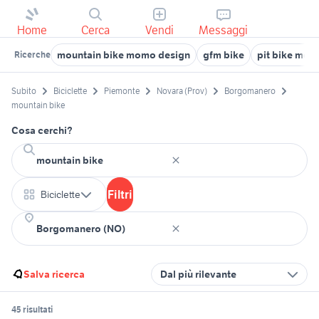
Home
Cerca
Vendi
Messaggi
mountain bike momo design
gfm bike
pit bike mot
Ricerche
Subito
Biciclette
Piemonte
Novara (Prov)
Borgomanero
mountain bike
Cosa cerchi?
Filtri
Biciclette
Salva ricerca
Dal più rilevante
45 risultati