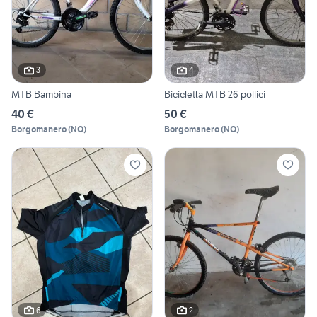
3
4
MTB Bambina
Bicicletta MTB 26 pollici
40 €
50 €
Borgomanero
(
NO
)
Borgomanero
(
NO
)
6
2