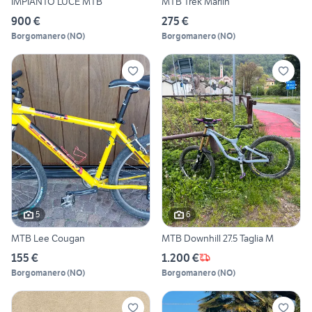
IMPIANTO LUCE MTB
MTB Trek Marlin
900 €
275 €
Borgomanero
(
NO
)
Borgomanero
(
NO
)
5
6
MTB Lee Cougan
MTB Downhill 27.5 Taglia M
155 €
1.200 €
Borgomanero
(
NO
)
Borgomanero
(
NO
)