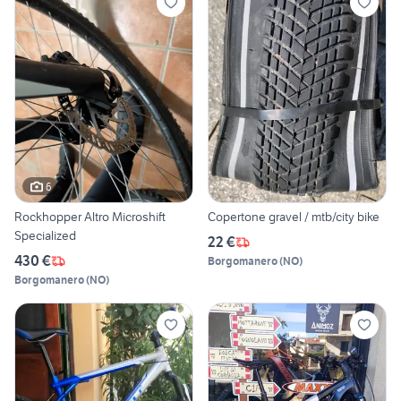
6
Rockhopper Altro Microshift
Copertone gravel / mtb/city bike
Specialized
22 €
430 €
Borgomanero
(
NO
)
Borgomanero
(
NO
)