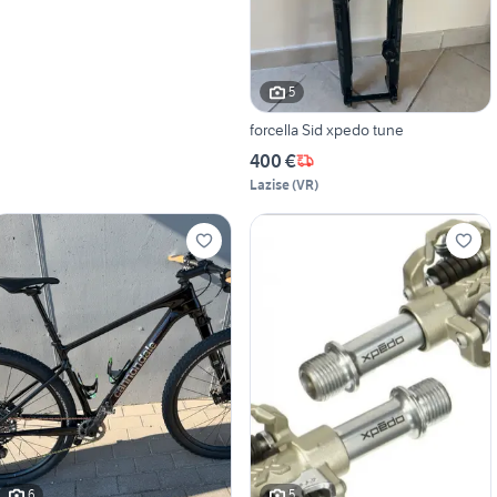
5
forcella Sid xpedo tune
400 €
Lazise
(
VR
)
6
5