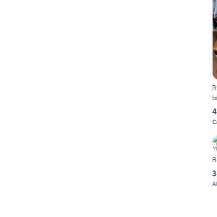
R
b
4
C
B
3
A