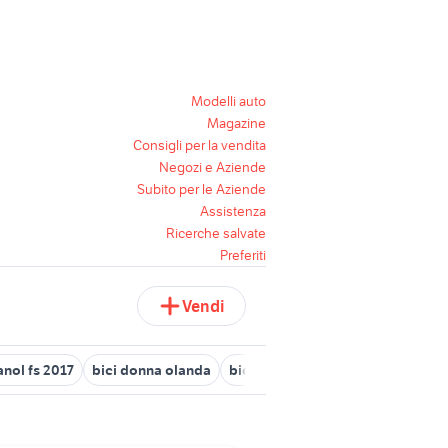
Modelli auto
Magazine
Consigli per la vendita
Negozi e Aziende
Subito per le Aziende
Assistenza
Ricerche salvate
Preferiti
Vendi
nol fs 2017
bici donna olanda
biciclette Cirie
pinarello dogma