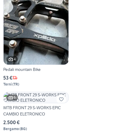
4
Pedali mountain Bike
53 €
Terni
(
TR
)
6
MTB FRONT 29 S-WORKS EPIC
CAMBIO ELETRONICO
2.500 €
Bergamo
(
BG
)