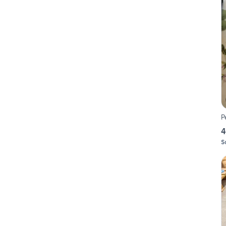
P
4
S