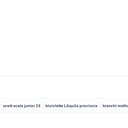
scott scale junior 24
biciclette LAquila provincia
bianchi metha