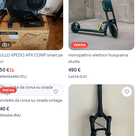
5
Vetrina
ULLO XPEDO APX COMP smart pe
monopattino elettrico husqvarna
ici
skutta
50 €
490 €
altanissetta
(
CL
)
Lucca
(
LU
)
Vetrina
icicletta da corsa su strada vintage.
40 €
lfonsine
(
RA
)