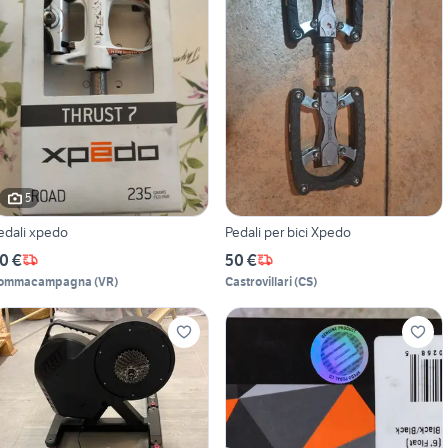
5
edali xpedo
Pedali per bici Xpedo
0 €
50 €
ommacampagna
(
VR
)
Castrovillari
(
CS
)