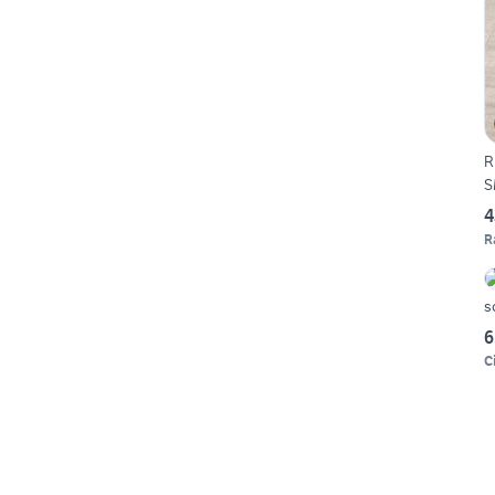
R
S
4
R
6
C