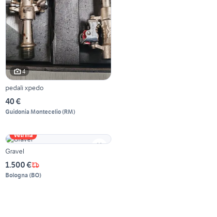
4
pedali xpedo
40 €
Guidonia Montecelio
(
RM
)
Vetrina
Gravel
1.500 €
Bologna
(
BO
)