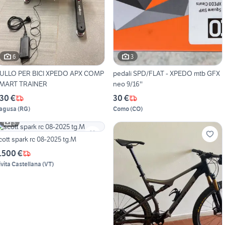
6
3
ULLO PER BICI XPEDO APX COMP
pedali SPD/FLAT - XPEDO mtb GFX
MART TRAINER
neo 9/16''
30 €
30 €
agusa
(
RG
)
Como
(
CO
)
3
scott spark rc 08-2025 tg.M
.500 €
ivita Castellana
(
VT
)