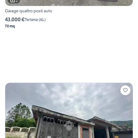
2
Garage quattro posti auto
43.000 €
Tortona
(
AL
)
70 mq