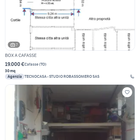
7
BOX A CAFASSE
19.000 €
Cafasse
(
TO
)
30 mq
Agenzia
TECNOCASA - STUDIO ROBASSOMERO SAS