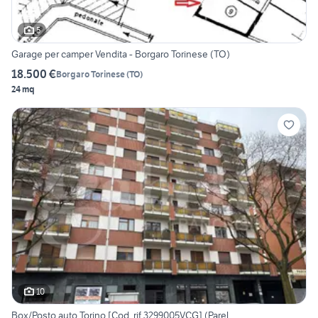
5
Garage per camper Vendita - Borgaro Torinese (TO)
18.500 €
Borgaro Torinese
(
TO
)
24 mq
10
Box/Posto auto Torino [Cod. rif 3299005VCG] (Parel