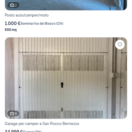
2
Posto auto/camper/moto
1.000 €
Sommariva del Bosco
(
CN
)
900 mq
6
Garage per camper a San Rocco Bernezzo
34.999 €
Cuneo
(
CN
)