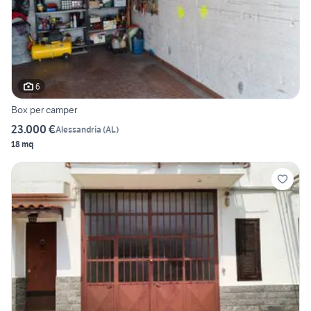
6
Box per camper
23.000 €
Alessandria
(
AL
)
18 mq