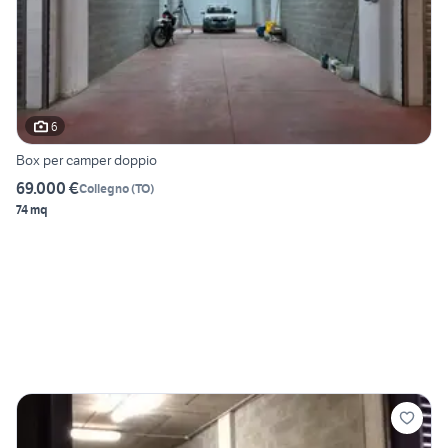
6
Box per camper doppio
69.000 €
Collegno
(
TO
)
74 mq