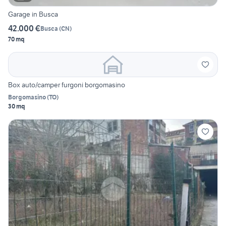
Garage in Busca
42.000 €
Busca
(
CN
)
70 mq
Box auto/camper furgoni borgomasino
Borgomasino
(
TO
)
30 mq