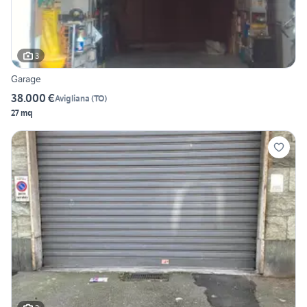
3
Garage
38.000 €
Avigliana
(
TO
)
27 mq