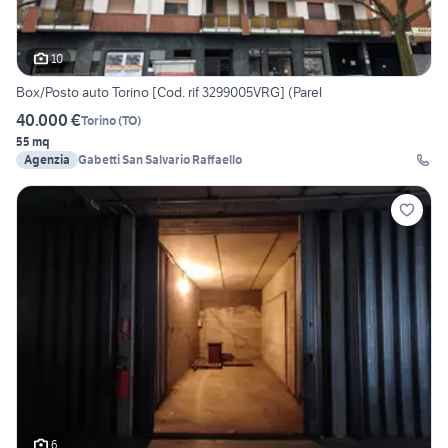
10
Box/Posto auto Torino [Cod. rif 3299005VRG] (Parel
40.000 €
Torino
(
TO
)
55 mq
Agenzia
Gabetti San Salvario Raffaello
6