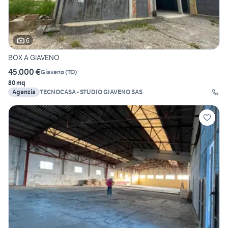
6
BOX A GIAVENO
45.000 €
Giaveno
(
TO
)
80 mq
Agenzia
TECNOCASA - STUDIO GIAVENO SAS