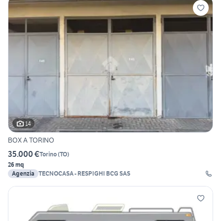
14
BOX A TORINO
35.000 €
Torino
(
TO
)
26 mq
Agenzia
TECNOCASA - RESPIGHI BCG SAS