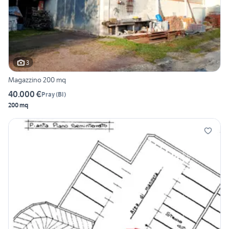
3
Magazzino 200 mq
40.000 €
Pray
(
BI
)
200 mq