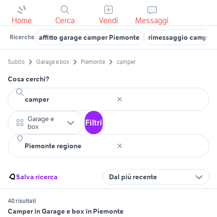
Home
Cerca
Vendi
Messaggi
affitto garage camper Piemonte
rimessaggio camper t
Ricerche
Subito
Garage e box
Piemonte
camper
Cosa cerchi?
Garage e
Filtri
box
Salva ricerca
Dal più recente
40 risultati
Camper in Garage e box in Piemonte