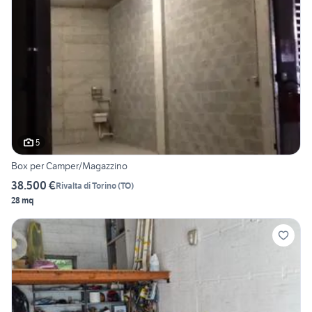
5
Box per Camper/Magazzino
38.500 €
Rivalta di Torino
(
TO
)
28 mq