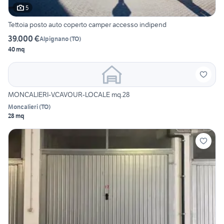
5
Tettoia posto auto coperto camper accesso indipend
39.000 €
Alpignano
(
TO
)
40 mq
MONCALIERI-V.CAVOUR-LOCALE mq.28
Moncalieri
(
TO
)
28 mq