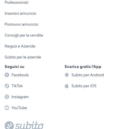
Informatica
Animali
Professionisti
Arredamento e
Console e
Accessori per
Casalinghi
Inserisci annuncio
Videogiochi
animali
Elettrodomestici
Promuovi annuncio
Audio/Video
Musica e Film
Giardino e Fai da te
Consigli per la vendita
Fotografia
Libri e Riviste
Abbigliamento e
Negozi e Aziende
Telefonia
Strumenti Musicali
Accessori
Subito per le aziende
Sports
Tutto per i bambini
Seguici su
Scarica gratis l'App
Biciclette
Facebook
Subito per Android
Collezionismo
TikTok
Subito per iOS
Instagram
YouTube