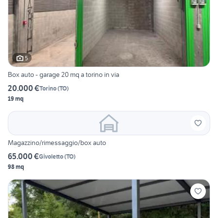
5
Box auto - garage 20 mq a torino in via
20.000 €
Torino
(
TO
)
19 mq
Magazzino/rimessaggio/box auto
65.000 €
Givoletto
(
TO
)
98 mq