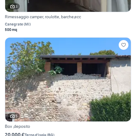
3
Rimessaggio camper, roulotte, barche,ecc
Canegrate
(
MI
)
500 mq
5
Box ,deposito
20.000 €
Terno d'Isola
(
BG
)