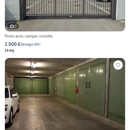
2
Posto auto, camper, roulotte
2.500 €
Senago
(
MI
)
14 mq