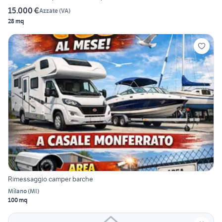
15.000 €
Azzate
(
VA
)
28 mq
Rimessaggio camper barche
Milano
(
MI
)
100 mq