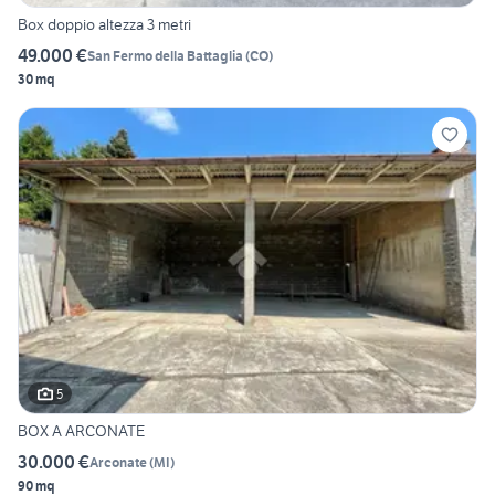
Box doppio altezza 3 metri
49.000 €
San Fermo della Battaglia
(
CO
)
30 mq
5
BOX A ARCONATE
30.000 €
Arconate
(
MI
)
90 mq