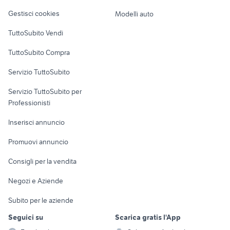
garage in affitto ferrara
Veicoli commerciali
della Brianza provincia
altro
Gestisci cookies
Modelli auto
Case vacanza
TuttoSubito Vendi
Uffici e Locali
TuttoSubito Compra
commerciali
Servizio TuttoSubito
elettronica
per la casa e la
sports e hobby
Servizio TuttoSubito per
persona
Informatica
Animali
Professionisti
Arredamento e
Console e
Accessori per
Casalinghi
Inserisci annuncio
Videogiochi
animali
Elettrodomestici
Promuovi annuncio
Audio/Video
Musica e Film
Giardino e Fai da te
Consigli per la vendita
Fotografia
Libri e Riviste
Abbigliamento e
Negozi e Aziende
Telefonia
Strumenti Musicali
Accessori
Subito per le aziende
Sports
Tutto per i bambini
Seguici su
Scarica gratis l'App
Biciclette