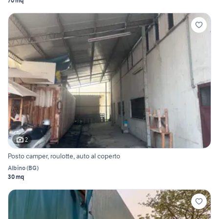
70 mq
2
Posto camper, roulotte, auto al coperto
Albino
(
BG
)
30 mq