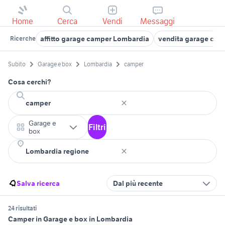
Home
Cerca
Vendi
Messaggi
affitto garage camper Lombardia
vendita garage cam
Ricerche
Subito
Garage e box
Lombardia
camper
Cosa cerchi?
Garage e
Filtri
box
Salva ricerca
Dal più recente
24 risultati
Camper in Garage e box in Lombardia