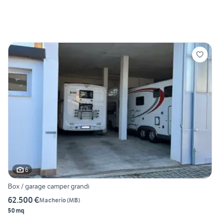
6
Box / garage camper grandi
62.500 €
Macherio
(
MB
)
50 mq