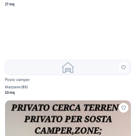
27 mq
Posto camper
Mazzano
(
BS
)
10 mq