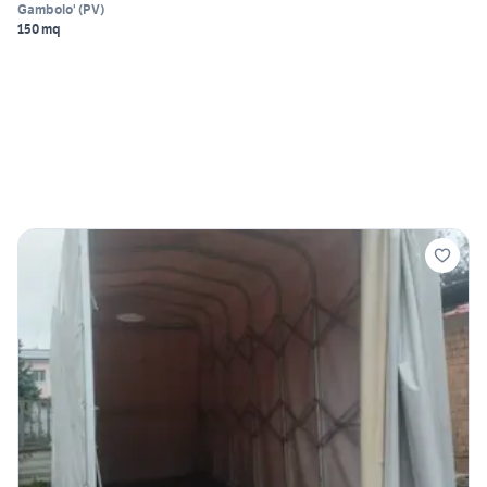
Gambolo'
(
PV
)
150 mq