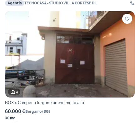
Agenzia
TECNOCASA - STUDIO VILLA CORTESE D.I.
4
BOX x Camper o furgone anche molto alto
60.000 €
Bergamo
(
BG
)
30 mq