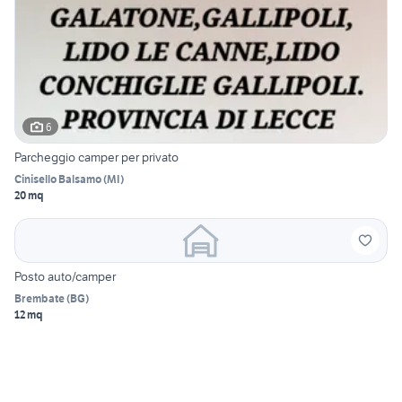
6
Parcheggio camper per privato
Cinisello Balsamo
(
MI
)
20 mq
Posto auto/camper
Brembate
(
BG
)
12 mq