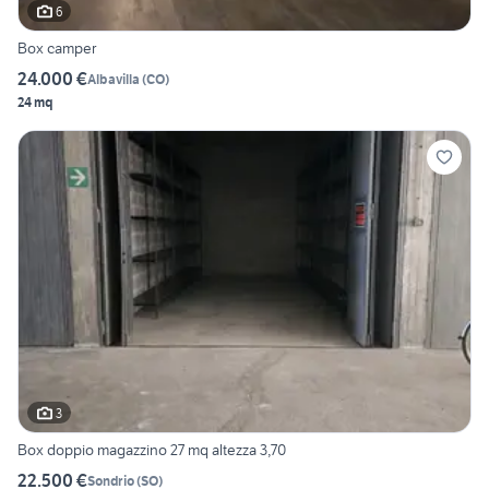
6
Box camper
24.000 €
Albavilla
(
CO
)
24 mq
3
Box doppio magazzino 27 mq altezza 3,70
22.500 €
Sondrio
(
SO
)