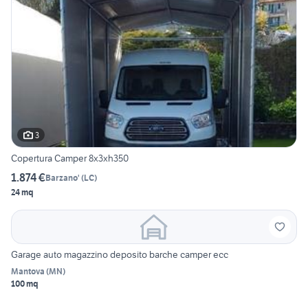
3
Copertura Camper 8x3xh350
1.874 €
Barzano'
(
LC
)
24 mq
Garage auto magazzino deposito barche camper ecc
Mantova
(
MN
)
100 mq