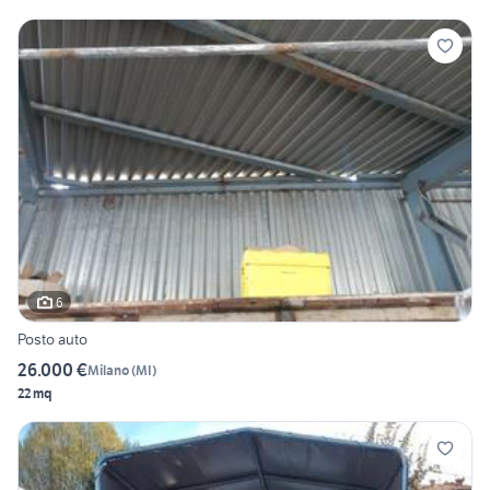
6
Posto auto
26.000 €
Milano
(
MI
)
22 mq