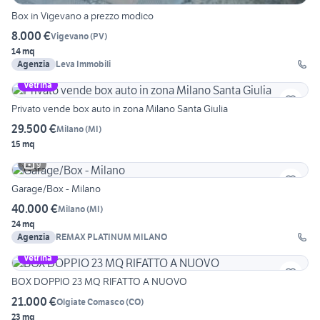
Box in Vigevano a prezzo modico
8.000 €
Vigevano
(
PV
)
14 mq
Agenzia
Leva Immobili
Vetrina
Privato vende box auto in zona Milano Santa Giulia
29.500 €
Milano
(
MI
)
15 mq
9
Garage/Box - Milano
40.000 €
Milano
(
MI
)
24 mq
Agenzia
REMAX PLATINUM MILANO
Vetrina
BOX DOPPIO 23 MQ RIFATTO A NUOVO
21.000 €
Olgiate Comasco
(
CO
)
23 mq