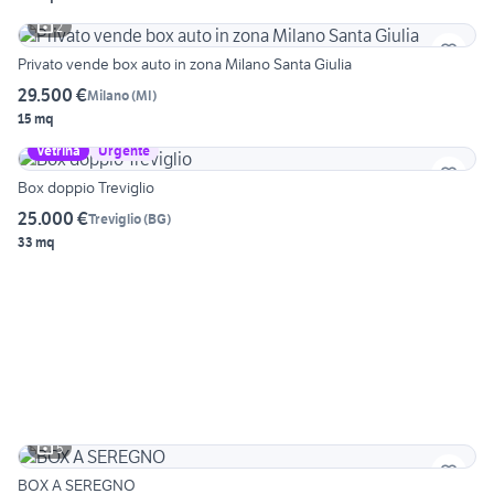
2
Privato vende box auto in zona Milano Santa Giulia
29.500 €
Milano
(
MI
)
15 mq
Vetrina
Urgente
Box doppio Treviglio
25.000 €
Treviglio
(
BG
)
33 mq
5
BOX A SEREGNO