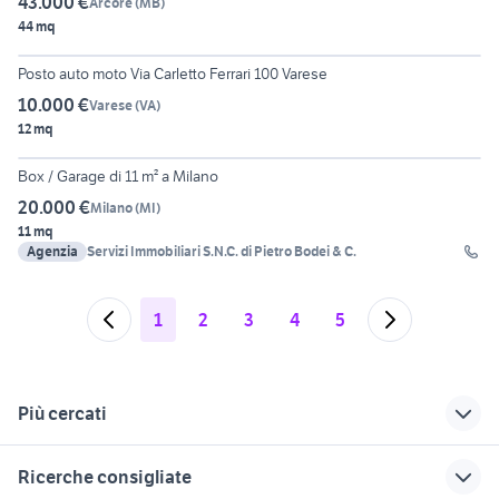
43.000 €
Arcore
(
MB
)
44 mq
5
Posto auto moto Via Carletto Ferrari 100 Varese
10.000 €
Varese
(
VA
)
12 mq
4
Box / Garage di 11 m² a Milano
20.000 €
Milano
(
MI
)
11 mq
Agenzia
Servizi Immobiliari S.N.C. di Pietro Bodei & C.
1
2
3
4
5
Più cercati
Correlati
Richerche simili
Suggerimenti
Ricerche consigliate
garage in affitto
garage milazzo
vendita garage