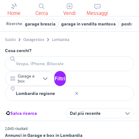
Home
Cerca
Vendi
Messaggi
garage brescia
garage in vendita mantova
posto m
Ricerche
Subito
Garage e box
Lombardia
Cosa cerchi?
Garage e
Filtri
box
Salva ricerca
Dal più recente
2.043 risultati
Annunci in Garage e box in Lombardia