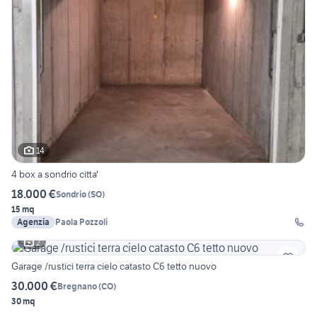
14
4 box a sondrio citta'
18.000 €
Sondrio
(
SO
)
15 mq
Agenzia
Paola Pozzoli
2
Garage /rustici terra cielo catasto C6 tetto nuovo
30.000 €
Bregnano
(
CO
)
30 mq