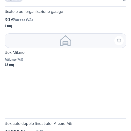
2
Scatole per organizazione garage
30 €
Varese
(
VA
)
1 mq
Box Milano
Milano
(
MI
)
13 mq
2
Box auto doppio finestrato -Arcore MB