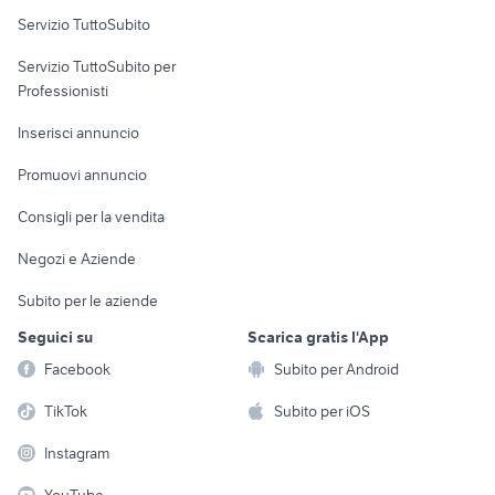
Servizio TuttoSubito
elettronica
per la casa e la
sports e hobby
Servizio TuttoSubito per
persona
Informatica
Animali
Professionisti
Arredamento e
Console e
Accessori per
Casalinghi
Inserisci annuncio
Videogiochi
animali
Elettrodomestici
Promuovi annuncio
Audio/Video
Musica e Film
Giardino e Fai da te
Consigli per la vendita
Fotografia
Libri e Riviste
Abbigliamento e
Negozi e Aziende
Telefonia
Strumenti Musicali
Accessori
Subito per le aziende
Sports
Tutto per i bambini
Seguici su
Scarica gratis l'App
Biciclette
Facebook
Subito per Android
Collezionismo
TikTok
Subito per iOS
Instagram