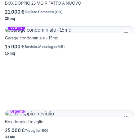
BOX DOPPIO 23 MQ RIFATTO A NUOVO
21.000 €
Olgiate Comasco
(
CO
)
23 mq
Vetrina
Garage condominiale - 15mq
15.000 €
Bovisio-Masciago
(
MB
)
15 mq
Urgente
Box doppio Treviglio
25.000 €
Treviglio
(
BG
)
33 mq