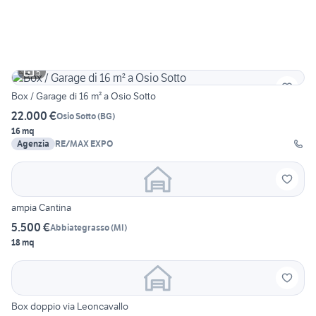
5
Box / Garage di 16 m² a Osio Sotto
22.000 €
Osio Sotto
(
BG
)
16 mq
Agenzia
RE/MAX EXPO
ampia Cantina
5.500 €
Abbiategrasso
(
MI
)
18 mq
Box doppio via Leoncavallo