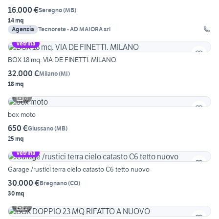
16.000 €
Seregno
(
MB
)
14 mq
Agenzia
Tecnorete - AD MAIORA srl
Vetrina
BOX 18 mq. VIA DE FINETTI. MILANO
32.000 €
Milano
(
MI
)
18 mq
4
box moto
650 €
Giussano
(
MB
)
25 mq
Vetrina
Garage /rustici terra cielo catasto C6 tetto nuovo
30.000 €
Bregnano
(
CO
)
30 mq
2