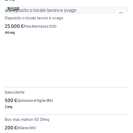
3
Deposito o locale lavoro e svago
25.000 €
Fino Mornasco
(
CO
)
44 mq
6
basculante
500 €
Quinzano d'Oglio
(
BS
)
2 mq
6
Box mac mahon 50 19mq
200 €
Milano
(
MI
)