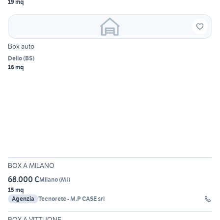
19 mq
Box auto
Dello
(
BS
)
16 mq
11
BOX A MILANO
68.000 €
Milano
(
MI
)
15 mq
Agenzia
Tecnorete - M.P CASE srl
21
BOX A VITTUONE