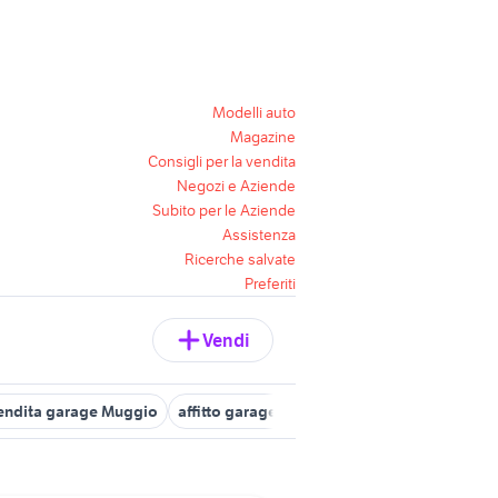
Modelli auto
Magazine
Consigli per la vendita
Negozi e Aziende
Subito per le Aziende
Assistenza
Ricerche salvate
Preferiti
Vendi
endita garage Muggio
affitto garage Monza e della Brianza provinc