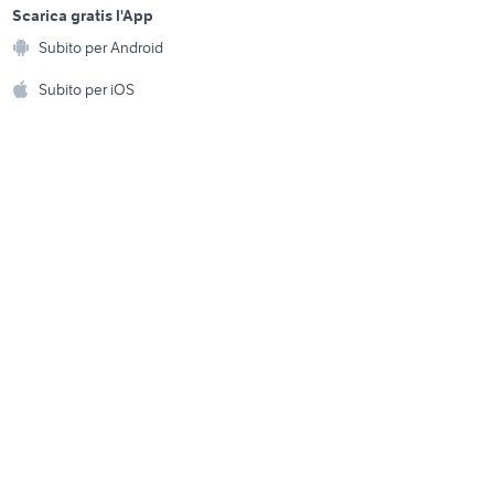
a
Scarica gratis l'App
cisate
pasticcerie cagliari
Animali
Subito per Android
ento e
ducati pantah accessori
Accessori per animali
hi
Subito per iOS
moto
Musica e Film
omestici
Libri e Riviste
e Fai da te
Strumenti Musicali
amento e
ri
Sports
 i bambini
Biciclette
Collezionismo