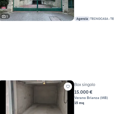
5
Agenzia
TECNOCASA - T
Box singolo
15.000 €
Verano Brianza
(
MB
)
15 mq