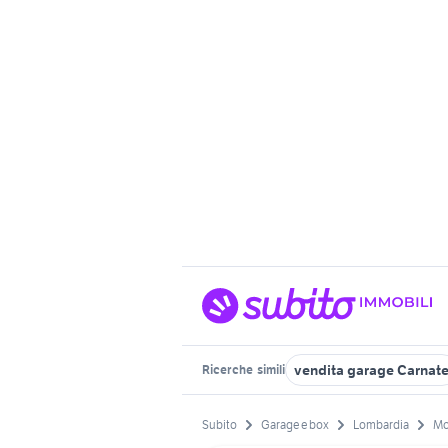
vendita garage Carnat
Ricerche
simili
Subito
Garage e box
Lombardia
Mo