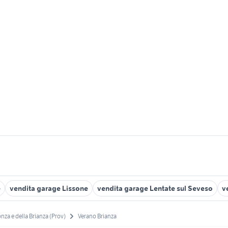
e
vendita garage Lissone
vendita garage Lentate sul Seveso
v
nza e della Brianza (Prov)
Verano Brianza