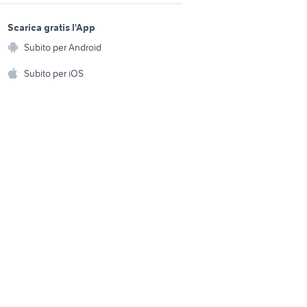
affitto garage Vercelli
i
sports e hobby
provincia
a
Scarica gratis l'App
Animali
mayeur
case in vendita laurino
Subito per Android
ento e
Accessori per animali
hi
Subito per iOS
forno lavastoviglie
Musica e Film
omestici
Libri e Riviste
e Fai da te
Strumenti Musicali
amento e
ri
Sports
 i bambini
Biciclette
Collezionismo