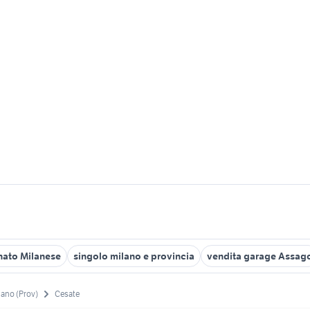
nato Milanese
singolo milano e provincia
vendita garage Assag
lano (Prov)
Cesate