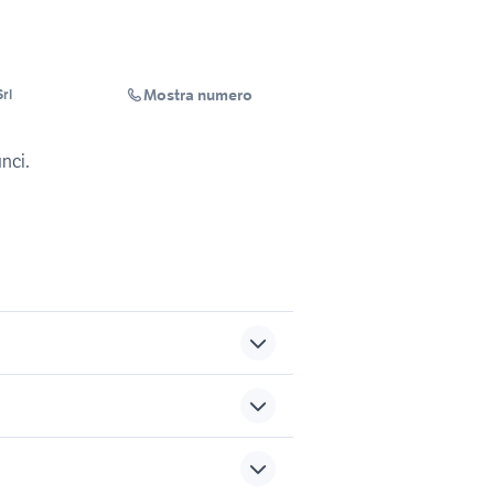
Mostra numero
rl
unci.
affitto garage Mesagne
la