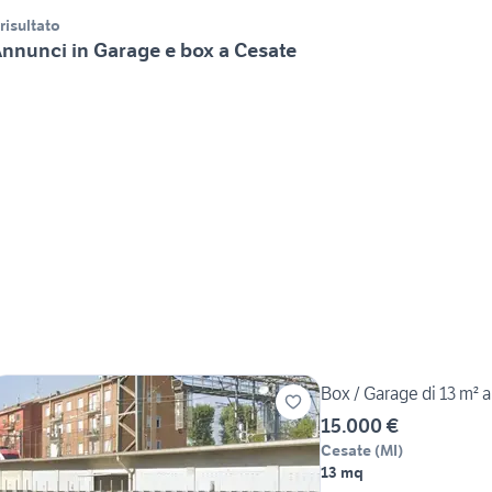
 risultato
nnunci in Garage e box a Cesate
Box / Garage di 13 m² 
15.000 €
Cesate
(
MI
)
13 mq