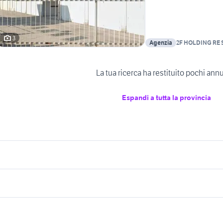
3
Agenzia
2F HOLDING RE S
La tua ricerca ha restituito pochi ann
Espandi a tutta la provincia
icherche simili
Suggerimenti
ffitto garage Vigevano
affitto garage deposito Monza e
della Brianza provincia
osti auto lombardia
 vendita angri
garage in vendita a matera
garage milazzo
vendita garage privato Monza e del
endita garage Lonato del Garda