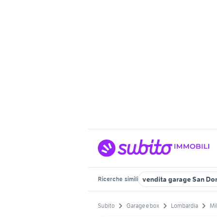
vendita garage San Do
Ricerche
simili
Subito
Garage e box
Lombardia
Mi