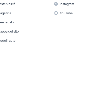
con induno
Pozzo di Gotto
 a schiera
Candidati in cerca di
Audio/Video
Elettrod
ostenibilità
Instagram
lavoro
i
Fotografia
Giardino 
agazine
YouTube
Attrezzature di lavoro
Telefonia
Abbigli
dee regalo
Accesso
e altro
appa del sito
Tutto per
odelli auto