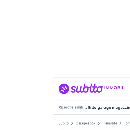
affitto garage magazzi
Ricerche
simili
Subito
Garage e box
Piemonte
Tori