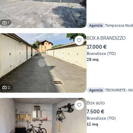
7
Agenzia
Tempocasa Studio 
BOX A BRANDIZZO
17.000 €
Brandizzo
(
TO
)
28 mq
11
Agenzia
TECNORETE - I
BRANDIZZO SN
Box auto
7.500 €
Brandizzo
(
TO
)
12 mq