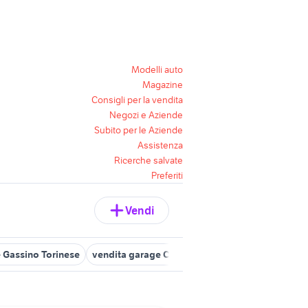
Modelli auto
Magazine
Consigli per la vendita
Negozi e Aziende
Subito per le Aziende
Assistenza
Ricerche salvate
Preferiti
Vendi
 Gassino Torinese
vendita garage Carmagnola
vendita garage R