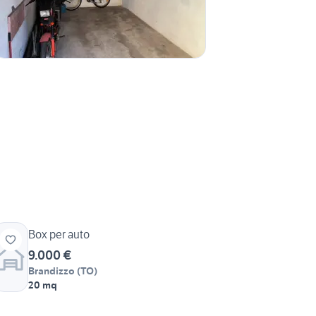
Box per auto
9.000 €
Brandizzo
(
TO
)
20 mq