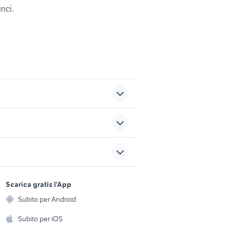
unci.
o
garage in affitto pistoia
affitto garage Lamezia Terme
sports e hobby
a
Scarica gratis l'App
Animali
dita
affitto locali carbonia
Subito per Android
ento e
Sardegna
Accessori per animali
hi
Subito per iOS
rcellona
dvr audio video