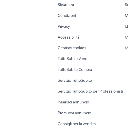
Moto e Scooter
Ville singole e
Sicurezza
S
Accessori Moto
Terreni e rustic
Condizioni
M
Nautica
Garage e box
Privacy
I
Caravan e Camper
Loft, mansarde 
Accessibilità
M
Veicoli commerciali
Case vacanza
Gestisci cookies
M
Uffici e Locali
TuttoSubito Vendi
commerciali
TuttoSubito Compra
Servizio TuttoSubito
Servizio TuttoSubito per Professionisti
Inserisci annuncio
Promuovi annuncio
Consigli per la vendita