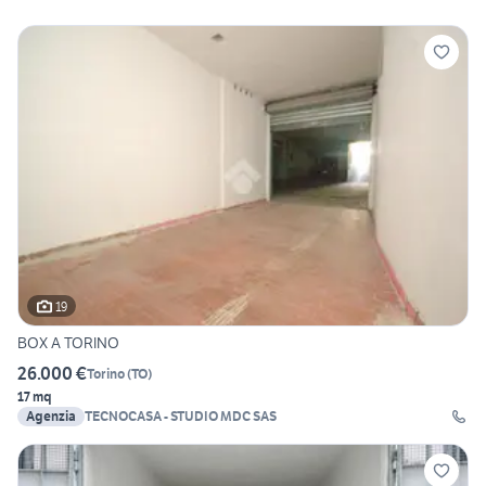
19
BOX A TORINO
26.000 €
Torino
(
TO
)
17 mq
Agenzia
TECNOCASA - STUDIO MDC SAS