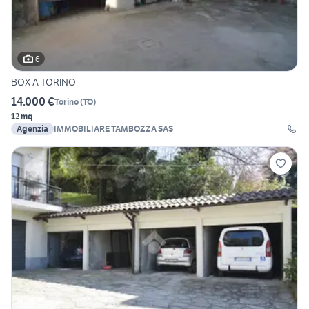
6
BOX A TORINO
14.000 €
Torino
(
TO
)
12 mq
Agenzia
IMMOBILIARE TAMBOZZA SAS