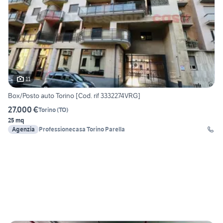
11
Box/Posto auto Torino [Cod. rif 3332274VRG]
27.000 €
Torino
(
TO
)
25 mq
Agenzia
Professionecasa Torino Parella