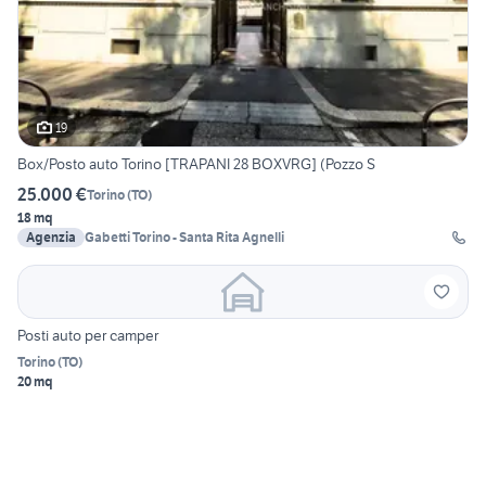
19
Box/Posto auto Torino [TRAPANI 28 BOXVRG] (Pozzo S
25.000 €
Torino
(
TO
)
18 mq
Agenzia
Gabetti Torino - Santa Rita Agnelli
Posti auto per camper
Torino
(
TO
)
20 mq