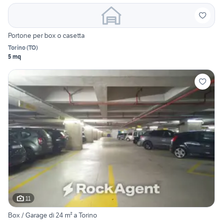
Portone per box o casetta
Torino
(
TO
)
5 mq
11
Box / Garage di 24 m² a Torino