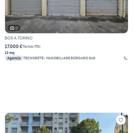
17
BOX A TORINO
17.000 €
Torino
(
TO
)
13 mq
Agenzia
TECNORETE - IMMOBILIARE BORGARO SAS