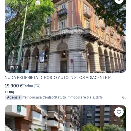
18
NUDA PROPRIETA' DI POSTO AUTO IN SILOS ADIACENTE P
19.900 €
Torino
(
TO
)
15 mq
Agenzia
Tempocasa Centro Statuto Immobiliare S.a.s. di Tri