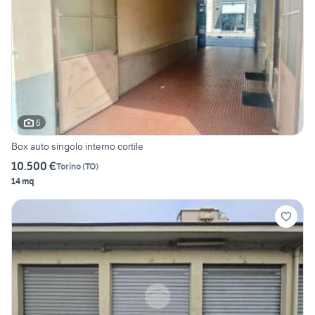
6
Box auto singolo interno cortile
10.500 €
Torino
(
TO
)
14 mq