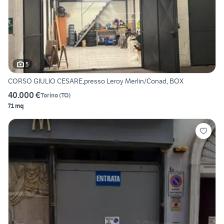
5
CORSO GIULIO CESARE,presso Leroy Merlin/Conad, BOX
40.000 €
Torino
(
TO
)
71 mq