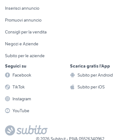
Arredamento e
Console e
Accessori per
Casalinghi
Inserisci annuncio
Videogiochi
animali
Elettrodomestici
Promuovi annuncio
Audio/Video
Musica e Film
Giardino e Fai da te
Consigli per la vendita
Fotografia
Libri e Riviste
Abbigliamento e
Negozi e Aziende
Telefonia
Strumenti Musicali
Accessori
Subito per le aziende
Sports
Tutto per i bambini
Seguici su
Scarica gratis l'App
Biciclette
Facebook
Subito per Android
Collezionismo
TikTok
Subito per iOS
Instagram
YouTube
©
2026
Subito.it - P.IVA 05526340962