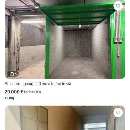
5
Box auto - garage 20 mq a torino in via
20.000 €
Torino
(
TO
)
19 mq