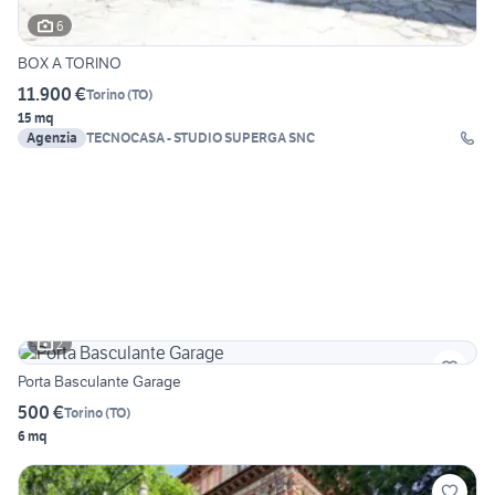
6
BOX A TORINO
11.900 €
Torino
(
TO
)
15 mq
Agenzia
TECNOCASA - STUDIO SUPERGA SNC
2
Porta Basculante Garage
500 €
Torino
(
TO
)
6 mq