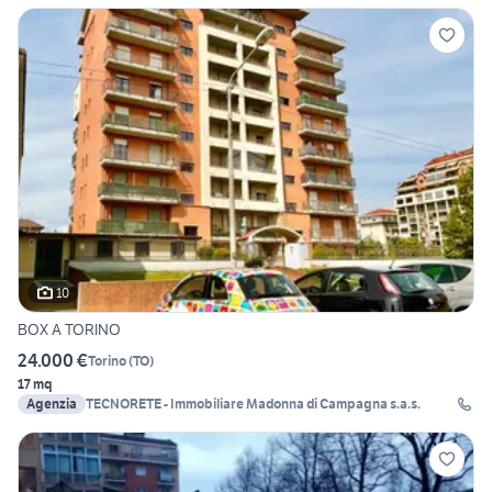
10
BOX A TORINO
24.000 €
Torino
(
TO
)
17 mq
Agenzia
TECNORETE - Immobiliare Madonna di Campagna s.a.s.