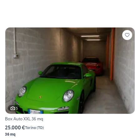
5
Box Auto XXL 36 mq
25.000 €
Torino
(
TO
)
36 mq