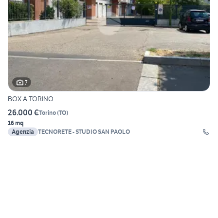
7
BOX A TORINO
26.000 €
Torino
(
TO
)
16 mq
Agenzia
TECNORETE - STUDIO SAN PAOLO