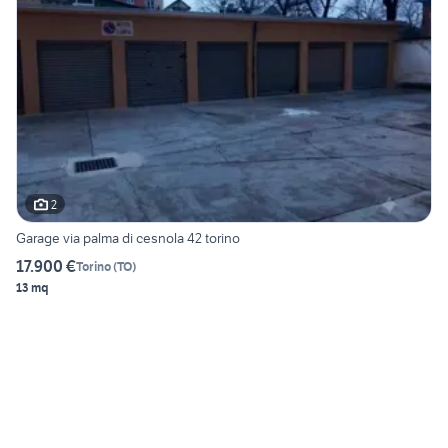
2
Garage via palma di cesnola 42 torino
17.900 €
Torino
(
TO
)
13 mq