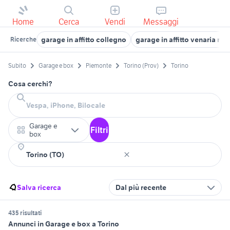
Home
Cerca
Vendi
Messaggi
garage in affitto collegno
garage in affitto venaria rea
Ricerche
Subito
Garage e box
Piemonte
Torino (Prov)
Torino
Cosa cerchi?
Garage e
Filtri
box
Salva ricerca
Dal più recente
435 risultati
Annunci in Garage e box a Torino