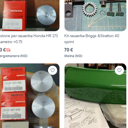
istone per rasaerba Honda HR 173
Kit rasaerba Briggs &Stratton 40
diametro +0.75
sprint
3 €
70 €
orgomanero
(
NO
)
Meina
(
NO
)