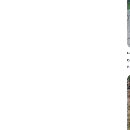
r
9
B