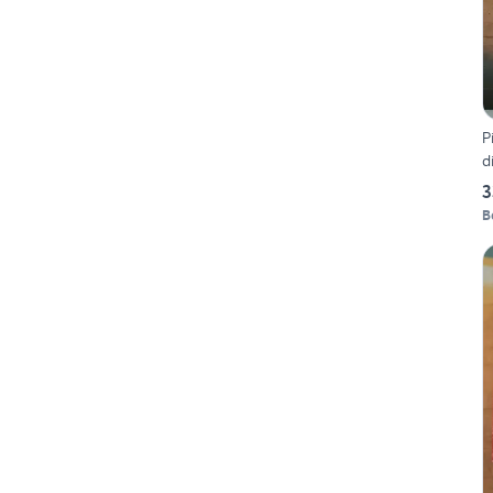
P
3
B