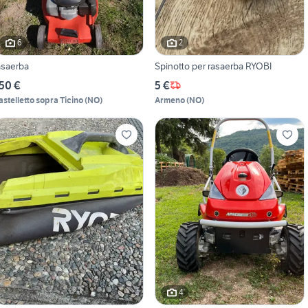
6
2
asaerba
Spinotto per rasaerba RYOBI
50 €
5 €
astelletto sopra Ticino
(
NO
)
Armeno
(
NO
)
4