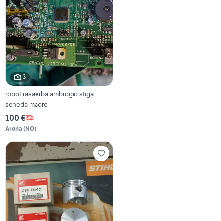
3
robot rasaerba ambrogio stiga
scheda madre
100 €
Arona
(
NO
)