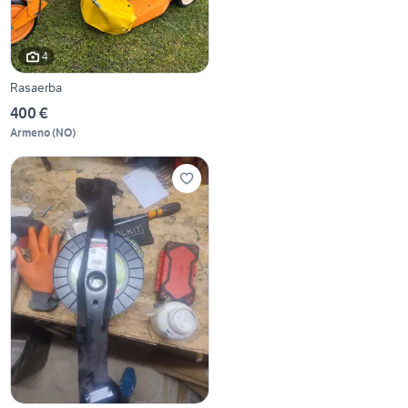
4
Rasaerba
400 €
Armeno
(
NO
)