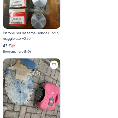
Pistone per rasaerba Honda HR21.5
maggiorato +0.50
43 €
Borgomanero
(
NO
)