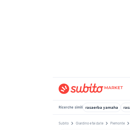
rasaerba yamaha
ras
Ricerche
simili
Subito
Giardino e fai da te
Piemonte