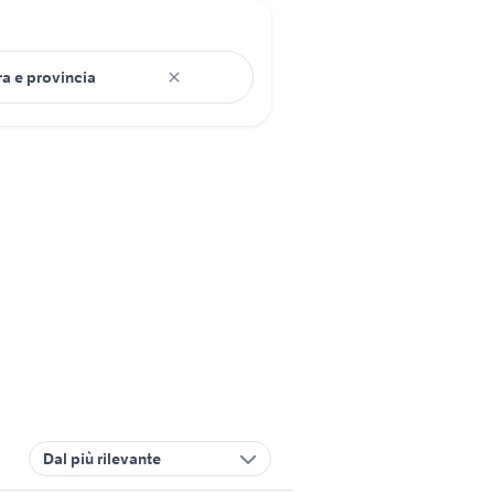
Dal più rilevante