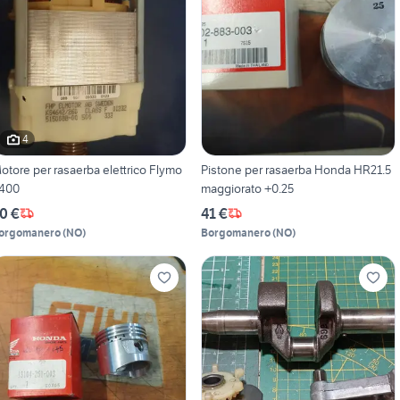
4
otore per rasaerba elettrico Flymo
Pistone per rasaerba Honda HR21.5
400
maggiorato +0.25
0 €
41 €
orgomanero
(
NO
)
Borgomanero
(
NO
)