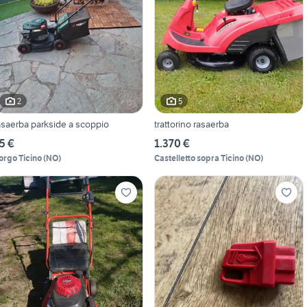
2
5
asaerba parkside a scoppio
trattorino rasaerba
5 €
1.370 €
orgo Ticino
(
NO
)
Castelletto sopra Ticino
(
NO
)