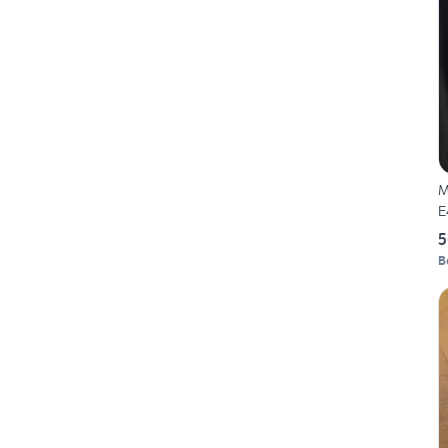
M
E
5
B