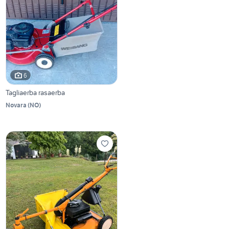
6
Tagliaerba rasaerba
Novara
(
NO
)