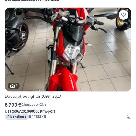
3
Ducati Streetfighter 1098- 2010
6.700 €
Cherasco
(
CN
)
Usato
06/2010
40000 Km
Sport
Rivenditore
EFFEBIKE