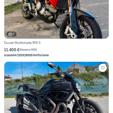
6
Ducati Multistrada 950 S
11.400 €
Novara
(
NO
)
Usato
04/2019
29000 Km
Turismo