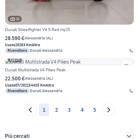
18
Ducati Streetfighter V4 S Red my25
28.590 €
Alessandria
(
AL
)
Usato
2026
3 Km
Altro
Rivenditore
Ducati Alessandria
28
Ducati Multistrada V4 Pikes Peak
22.500 €
Alessandria
(
AL
)
Usato
07/2022
34435 Km
Altro
Rivenditore
Ducati Alessandria
1
2
3
4
5
Più cercati