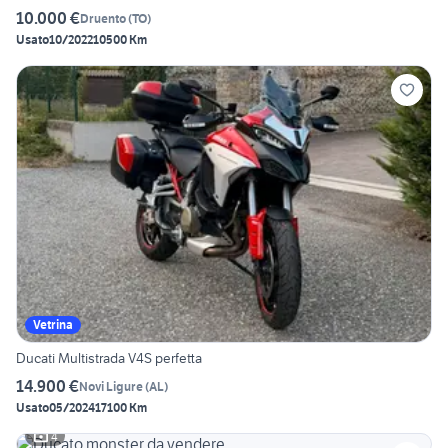
10.000 €
Druento
(
TO
)
Usato
10/2022
10500 Km
Vetrina
Ducati Multistrada V4S perfetta
14.900 €
Novi Ligure
(
AL
)
Usato
05/2024
17100 Km
4