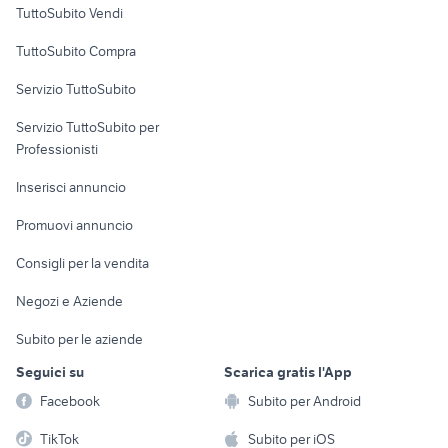
TuttoSubito Vendi
Uffici e Locali
TuttoSubito Compra
commerciali
Servizio TuttoSubito
elettronica
per la casa e la
sports e hobby
Servizio TuttoSubito per
persona
Informatica
Animali
Professionisti
Arredamento e
Console e
Accessori per
Casalinghi
Inserisci annuncio
Videogiochi
animali
Elettrodomestici
Promuovi annuncio
Audio/Video
Musica e Film
Giardino e Fai da te
Consigli per la vendita
Fotografia
Libri e Riviste
Abbigliamento e
Negozi e Aziende
Telefonia
Strumenti Musicali
Accessori
Subito per le aziende
Sports
Tutto per i bambini
Seguici su
Scarica gratis l'App
Biciclette
Facebook
Subito per Android
Collezionismo
TikTok
Subito per iOS