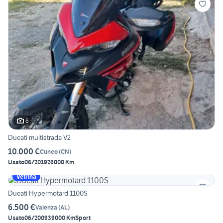
6
Ducati multistrada V2
10.000 €
Cuneo
(
CN
)
Usato
06/2019
26000 Km
Vetrina
Ducati Hypermotard 1100S
6.500 €
Valenza
(
AL
)
Usato
06/2009
39000 Km
Sport