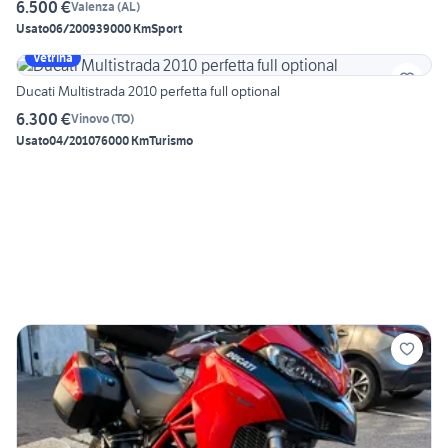
6.500 €
Valenza
(
AL
)
Usato
06/2009
39000 Km
Sport
Vetrina
Ducati Multistrada 2010 perfetta full optional
6.300 €
Vinovo
(
TO
)
Usato
04/2010
76000 Km
Turismo