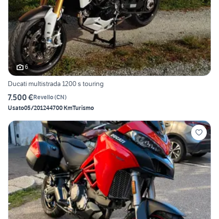
6
Ducati multistrada 1200 s touring
7.500 €
Revello
(
CN
)
Usato
05/2012
44700 Km
Turismo