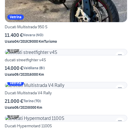
Vetrina
Ducati Multistrada 950 S
11.400 €
Novara
(
NO
)
Usato
04/2019
29000 Km
Turismo
2
ducati streetfighter v4S
14.000 €
Valdilana
(
BI
)
Usato
09/2020
16000 Km
Vetrina
Ducati Multistrada V4 Rally
21.000 €
Torino
(
TO
)
Usato
06/2023
8000 Km
5
Ducati Hypermotard 1100S