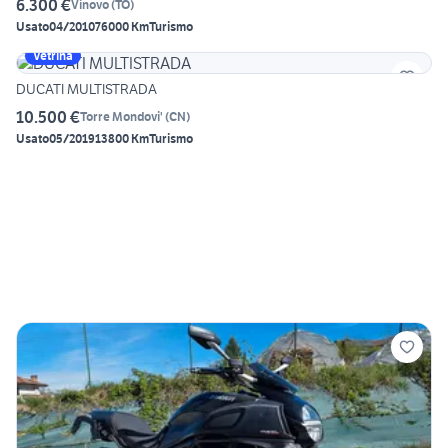
6.300 €
Vinovo
(
TO
)
Usato
04/2010
76000 Km
Turismo
Vetrina
DUCATI MULTISTRADA
10.500 €
Torre Mondovi'
(
CN
)
Usato
05/2019
13800 Km
Turismo