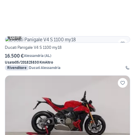
28
Ducati Panigale V4 S 1100 my18
16.500 €
Alessandria
(
AL
)
Usato
05/2018
25830 Km
Altro
Rivenditore
Ducati Alessandria