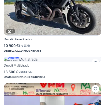
6
Ducati Diavel Carbon
10.900 €
Bra
(
CN
)
Usato
03/2012
47000 Km
Altro
Urgente
Ducati Multistrada
13.500 €
Cuneo
(
CN
)
Usato
03/2023
19150 Km
Turismo