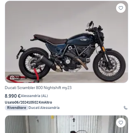
22
Ducati Scrambler 800 Nightshift my23
8.990 €
Alessandria
(
AL
)
Usato
06/2024
10502 Km
Altro
Rivenditore
Ducati Alessandria