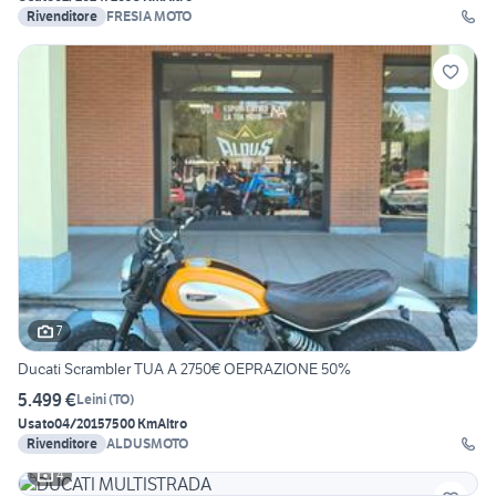
Rivenditore
FRESIA MOTO
7
Ducati Scrambler TUA A 2750€ OEPRAZIONE 50%
5.499 €
Leini
(
TO
)
Usato
04/2015
7500 Km
Altro
Rivenditore
ALDUSMOTO
4