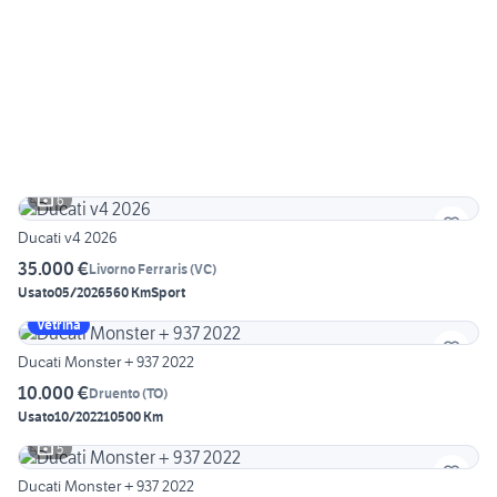
6
Ducati v4 2026
35.000 €
Livorno Ferraris
(
VC
)
Usato
05/2026
560 Km
Sport
Vetrina
Ducati Monster + 937 2022
10.000 €
Druento
(
TO
)
Usato
10/2022
10500 Km
5
Ducati Monster + 937 2022