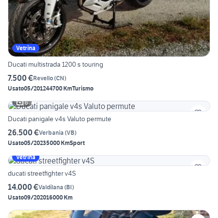
Vetrina
Ducati multistrada 1200 s touring
7.500 €
Revello
(
CN
)
Usato
05/2012
44700 Km
Turismo
6
Ducati panigale v4s Valuto permute
26.500 €
Verbania
(
VB
)
Usato
05/2023
5000 Km
Sport
Vetrina
ducati streetfighter v4S
14.000 €
Valdilana
(
BI
)
Usato
09/2020
16000 Km