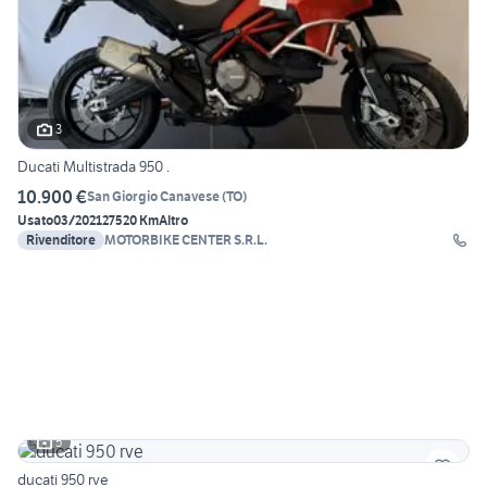
3
Ducati Multistrada 950 .
10.900 €
San Giorgio Canavese
(
TO
)
Usato
03/2021
27520 Km
Altro
Rivenditore
MOTORBIKE CENTER S.R.L.
5
ducati 950 rve