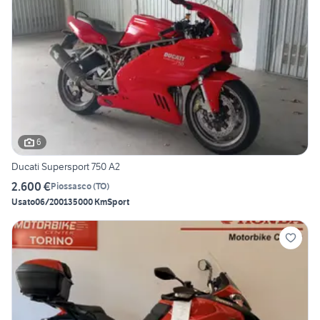
6
Ducati Supersport 750 A2
2.600 €
Piossasco
(
TO
)
Usato
06/2001
35000 Km
Sport