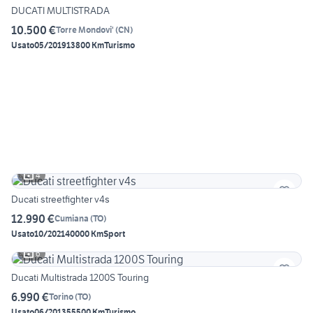
DUCATI MULTISTRADA
10.500 €
Torre Mondovi'
(
CN
)
Usato
05/2019
13800 Km
Turismo
4
Ducati streetfighter v4s
12.990 €
Cumiana
(
TO
)
Usato
10/2021
40000 Km
Sport
6
Ducati Multistrada 1200S Touring
6.990 €
Torino
(
TO
)
Usato
06/2013
55500 Km
Turismo