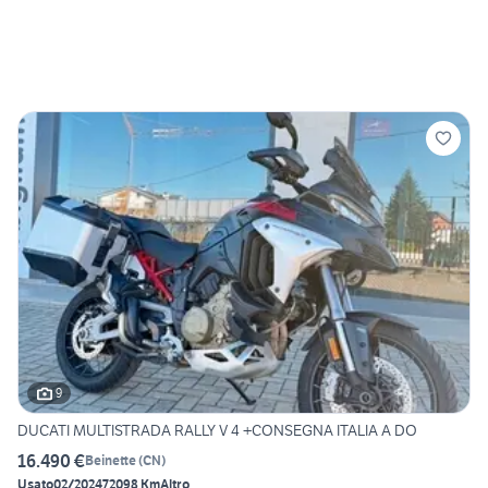
9
DUCATI MULTISTRADA RALLY V 4 +CONSEGNA ITALIA A DO
16.490 €
Beinette
(
CN
)
Usato
02/2024
72098 Km
Altro