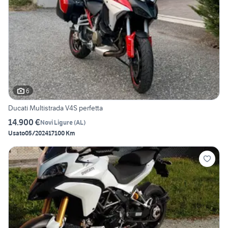
6
Ducati Multistrada V4S perfetta
14.900 €
Novi Ligure
(
AL
)
Usato
05/2024
17100 Km