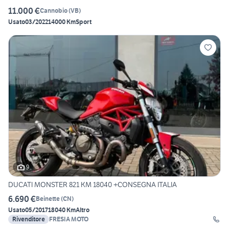
11.000 €
Cannobio
(
VB
)
Usato
03/2022
14000 Km
Sport
9
DUCATI MONSTER 821 KM 18040 +CONSEGNA ITALIA
6.690 €
Beinette
(
CN
)
Usato
05/2017
18040 Km
Altro
Rivenditore
FRESIA MOTO