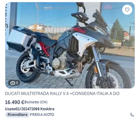
9
DUCATI MULTISTRADA RALLY V 4 +CONSEGNA ITALIA A DO
16.490 €
Beinette
(
CN
)
Usato
02/2024
72098 Km
Altro
Rivenditore
FRESIA MOTO