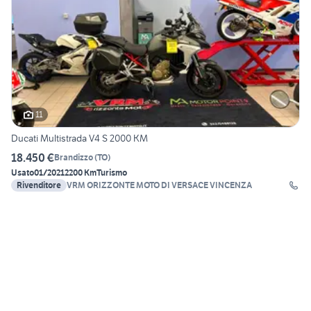
11
Ducati Multistrada V4 S 2000 KM
18.450 €
Brandizzo
(
TO
)
Usato
01/2021
2200 Km
Turismo
Rivenditore
VRM ORIZZONTE MOTO DI VERSACE VINCENZA