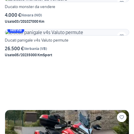
Ducato monster da vendere
4.000 €
Novara
(
NO
)
Usato
03/2010
27000 Km
Vetrina
Ducati panigale v4s Valuto permute
26.500 €
Verbania
(
VB
)
Usato
05/2023
5000 Km
Sport