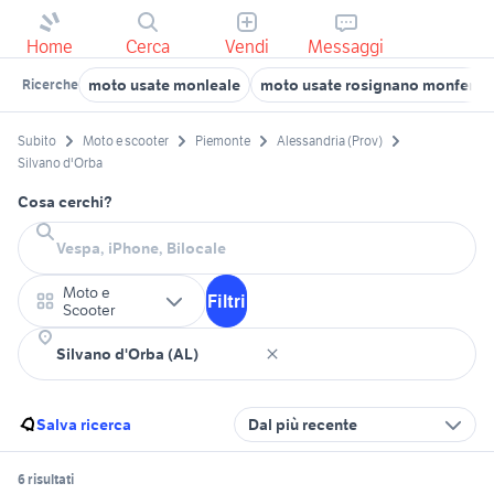
Home
Cerca
Vendi
Messaggi
moto usate monleale
moto usate rosignano monferra
Ricerche
Subito
Moto e scooter
Piemonte
Alessandria (Prov)
Silvano d'Orba
Cosa cerchi?
Moto e
Filtri
Scooter
Salva ricerca
Dal più recente
6 risultati