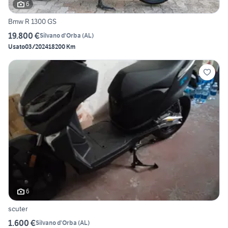
6
Bmw R 1300 GS
19.800 €
Silvano d'Orba
(
AL
)
Usato
03/2024
18200 Km
6
scuter
1.600 €
Silvano d'Orba
(
AL
)