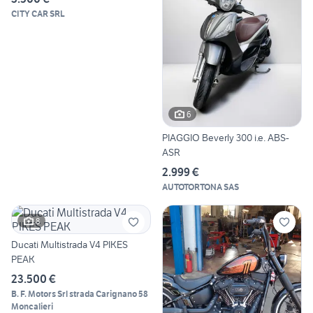
CITY CAR SRL
6
PIAGGIO Beverly 300 i.e. ABS-
ASR
2.999 €
AUTOTORTONA SAS
8
Ducati Multistrada V4 PIKES
PEAK
23.500 €
B. F. Motors Srl strada Carignano 58
Moncalieri