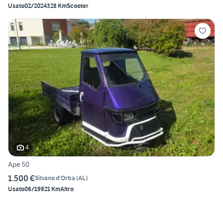
Usato
02/2024
328 Km
Scooter
4
Ape 50
1.500 €
Silvano d'Orba
(
AL
)
Usato
06/1992
1 Km
Altro