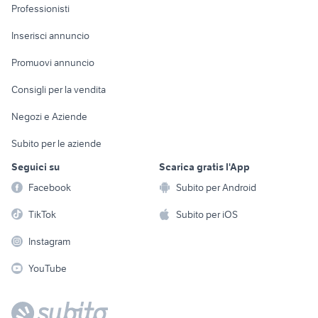
Informatica
Animali
Professionisti
Arredamento e
Console e
Accessori per
Casalinghi
Inserisci annuncio
Videogiochi
animali
Elettrodomestici
Promuovi annuncio
Audio/Video
Musica e Film
Giardino e Fai da te
Consigli per la vendita
Fotografia
Libri e Riviste
Abbigliamento e
Negozi e Aziende
Telefonia
Strumenti Musicali
Accessori
Subito per le aziende
Sports
Tutto per i bambini
Seguici su
Scarica gratis l'App
Biciclette
Facebook
Subito per Android
Collezionismo
TikTok
Subito per iOS
Instagram
YouTube