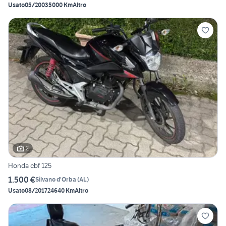
Usato
05/2003
5000 Km
Altro
2
Honda cbf 125
1.500 €
Silvano d'Orba
(
AL
)
Usato
08/2017
24640 Km
Altro