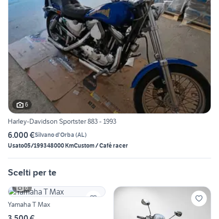
6
Harley-Davidson Sportster 883 - 1993
6.000 €
Silvano d'Orba
(
AL
)
Usato
05/1993
48000 Km
Custom / Café racer
Scelti per te
6
Yamaha T Max
3.500 €