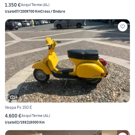
1.350 €
Acqui Terme
(
AL
)
Usato
07/2009
700 Km
Cross / Enduro
4
Vespa Px 150 E
4.600 €
Acqui Terme
(
AL
)
Usato
02/1982
18000 Km