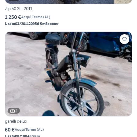
Zip 50 2t - 2011
1.250 €
Acqui Terme
(
AL
)
Usato
03/2011
20956 Km
Scooter
2
garelli delux
60 €
Acqui Terme
(
AL
)
Usato
08/1984
50 Km