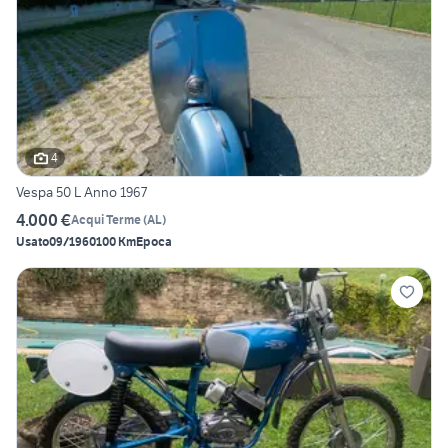
4
Vespa 50 L Anno 1967
4.000 €
Acqui Terme
(
AL
)
Usato
09/1960
100 Km
Epoca