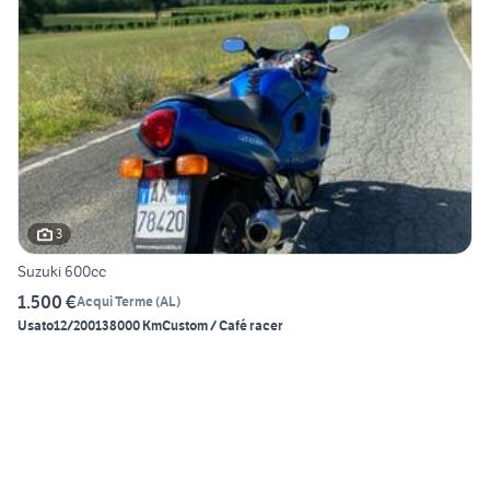
3
Suzuki 600cc
1.500 €
Acqui Terme
(
AL
)
Usato
12/2001
38000 Km
Custom / Café racer