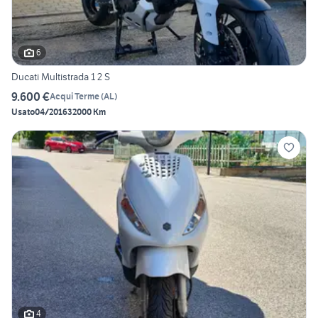
6
Ducati Multistrada 1 2 S
9.600 €
Acqui Terme
(
AL
)
Usato
04/2016
32000 Km
4