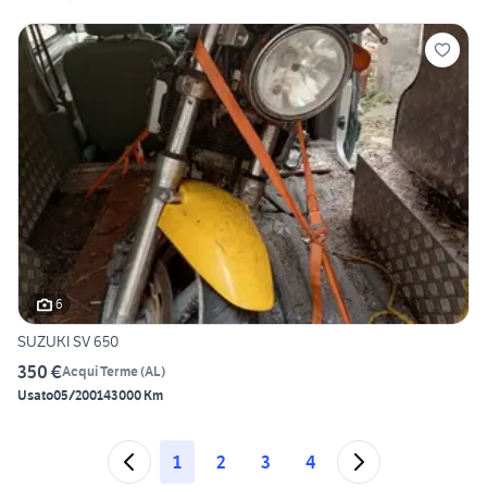
6
SUZUKI SV 650
350 €
Acqui Terme
(
AL
)
Usato
05/2001
43000 Km
1
2
3
4