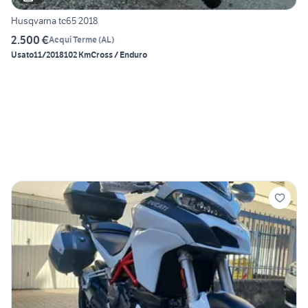
Husqvarna tc65 2018
2.500 €
Acqui Terme
(
AL
)
Usato
11/2018
102 Km
Cross / Enduro