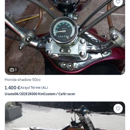
3
Honda shadow 50cc
1.400 €
Acqui Terme
(
AL
)
Usato
06/2025
29000 Km
Custom / Café racer