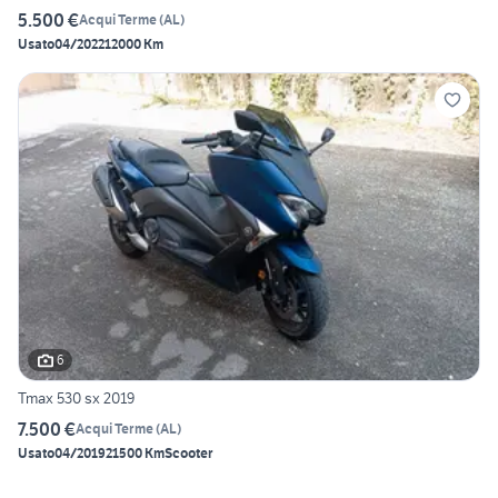
5.500 €
Acqui Terme
(
AL
)
Usato
04/2022
12000 Km
6
Tmax 530 sx 2019
7.500 €
Acqui Terme
(
AL
)
Usato
04/2019
21500 Km
Scooter