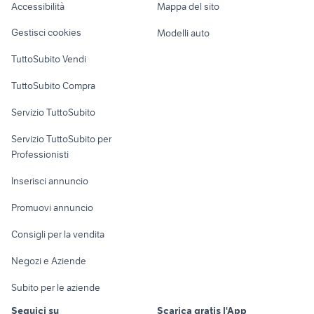
Accessibilità
Mappa del sito
Loft, mansarde e
accessori moto
Veicoli commerciali
altro
Piemonte
Gestisci cookies
Modelli auto
Case vacanza
TuttoSubito Vendi
Uffici e Locali
TuttoSubito Compra
commerciali
Servizio TuttoSubito
elettronica
per la casa e la
sports e hobby
Servizio TuttoSubito per
persona
Informatica
Animali
Professionisti
Arredamento e
Console e
Accessori per
Casalinghi
Inserisci annuncio
Videogiochi
animali
Elettrodomestici
Promuovi annuncio
Audio/Video
Musica e Film
Giardino e Fai da te
Consigli per la vendita
Fotografia
Libri e Riviste
Abbigliamento e
Negozi e Aziende
Telefonia
Strumenti Musicali
Accessori
Subito per le aziende
Sports
Tutto per i bambini
Seguici su
Scarica gratis l'App