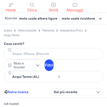
Home
Cerca
Vendi
Messaggi
moto usate albera ligure
moto usate ricaldone
moto
Ricerche
Subito
Moto e scooter
Piemonte
Alessandria (Prov)
Acqui Terme
Cosa cerchi?
Moto e
Filtri
Scooter
Salva ricerca
Dal più recente
116 risultati