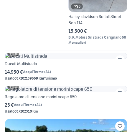
6
Harley-davidson Softail Street
Bob 114
15.500 €
B. F. Motors Srl strada Carignano 58
Moncalieri
6
Ducati Multistrada
14.950 €
Acqui Terme
(
AL
)
Usato
03/2021
39559 Km
Turismo
3
Regolatore di tensione morini xcape 650
25 €
Acqui Terme
(
AL
)
Usato
03/2023
10 Km