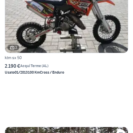
3
ktm sx 50
2.190 €
Acqui Terme
(
AL
)
Usato
01/2013
100 Km
Cross / Enduro