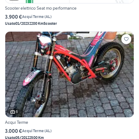
Scooter elettrico Seat mo performance
3.900 €
Acqui Terme
(
AL
)
Usato
01/2023
2200 Km
Scooter
6
Acqui Terme
3.000 €
Acqui Terme
(
AL
)
Usato
05/2012
2500 Km