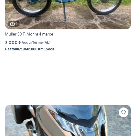
6
Muller 50 F. Morini 4 marce
3.000 €
Acqui Terme
(
AL
)
Usato
08/1960
1000 Km
Epoca