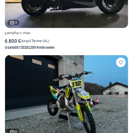
3
yamaha x-max
6.800 €
Acqui Terme
(
AL
)
Usato
03/2025
1200 Km
Scooter
6