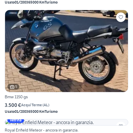
Usato
01/2003
65000 Km
Turismo
5
Bmw 1150 gs
3.500 €
Acqui Terme
(
AL
)
Usato
01/2003
65000 Km
Turismo
Vetrina
Royal Enfield Meteor - ancora in garanzia.