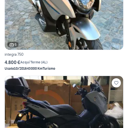
6
integra 750
4.800 €
Acqui Terme
(
AL
)
Usato
10/2016
43000 Km
Turismo