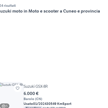
24 risultati
uzuki moto in Moto e scooter a Cuneo e provincia
Suzuki GSX-8R
6.000 €
Barolo
(
CN
)
Usato
01/2024
30549 Km
Sport
5