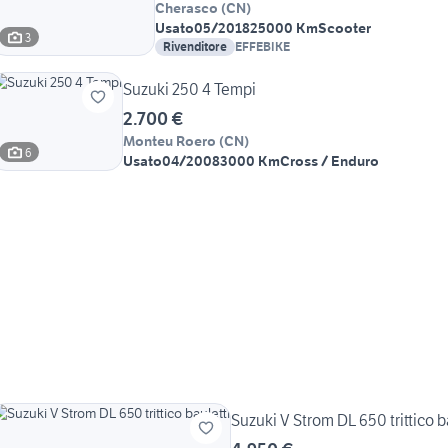
Cherasco
(
CN
)
Usato
05/2018
25000 Km
Scooter
3
Rivenditore
EFFEBIKE
Suzuki 250 4 Tempi
2.700 €
Monteu Roero
(
CN
)
6
Usato
04/2008
3000 Km
Cross / Enduro
Suzuki V Strom DL 650 trittico b