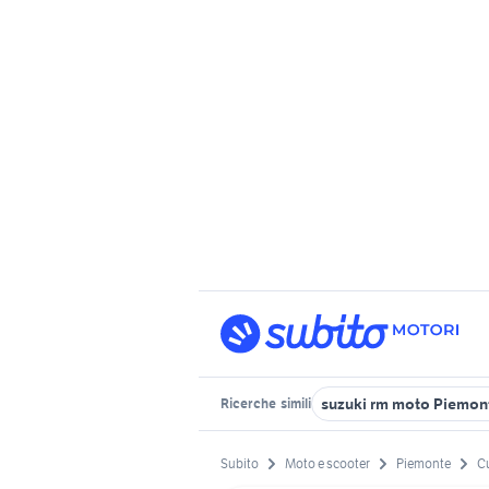
suzuki rm moto Piemon
Ricerche
simili
Subito
Moto e scooter
Piemonte
C