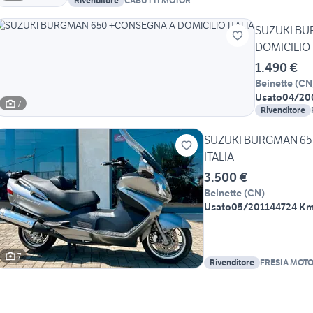
Rivenditore
CABUTTI MOTOR
SUZUKI BU
DOMICILIO 
1.490 €
Beinette
(
CN
Usato
04/20
7
Rivenditore
SUZUKI BURGMAN 65
ITALIA
3.500 €
Beinette
(
CN
)
Usato
05/2011
44724 K
7
Rivenditore
FRESIA MOT