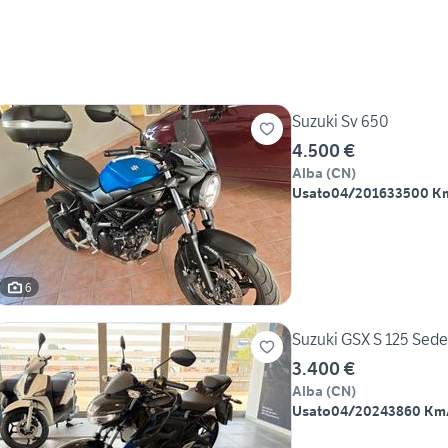
Suzuki Sv 650
4.500 €
Alba
(
CN
)
Usato
04/2016
33500 K
6
Suzuki GSX S 125 Sede
3.400 €
Alba
(
CN
)
Usato
04/2024
3860 Km