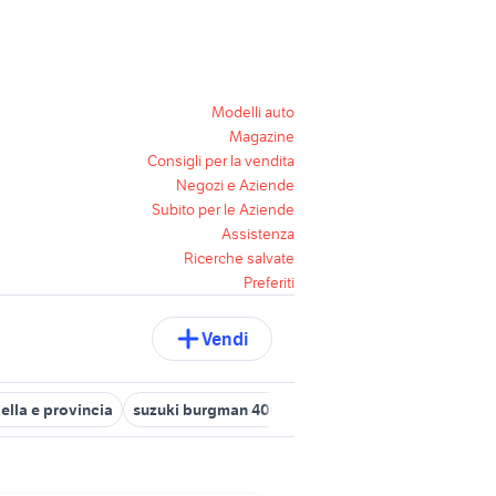
Modelli auto
Magazine
Consigli per la vendita
Negozi e Aziende
Subito per le Aziende
Assistenza
Ricerche salvate
Preferiti
Vendi
iella e provincia
suzuki burgman 400 moto Piemonte
suzuki mot