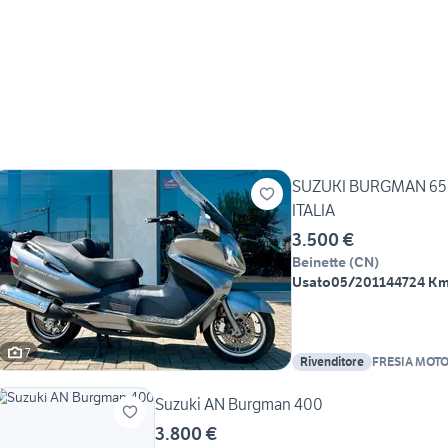
SUZUKI BURGMAN 65
ITALIA
3.500 €
Beinette
(
CN
)
Usato
05/2011
44724 K
7
Rivenditore
FRESIA MOT
Suzuki AN Burgman 400
3.800 €