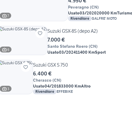
4.950 €
Peveragno
(
CN
)
Usato
03/2020
20000 Km
Turism
7
Rivenditore
GALFRE' MOTO
Suzuki GSX-8S (depo A2)
7.000 €
Santo Stefano Roero
(
CN
)
6
Usato
03/2024
11400 Km
Sport
Suzuki GSX S 750
6.400 €
Cherasco
(
CN
)
Usato
04/2018
33000 Km
Altro
3
Rivenditore
EFFEBIKE