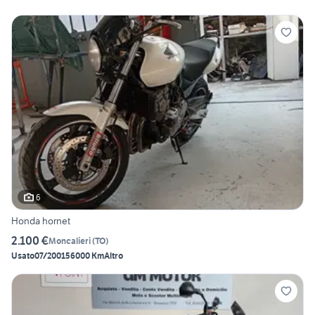
6
Honda hornet
2.100 €
Moncalieri
(
TO
)
Usato
07/2001
56000 Km
Altro