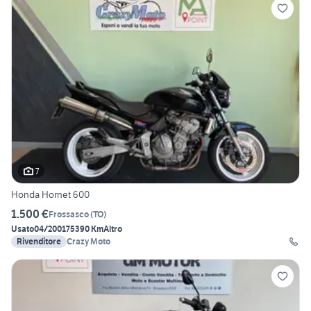
7
Honda Hornet 600
1.500 €
Frossasco
(
TO
)
Usato
04/2001
75390 Km
Altro
Rivenditore
Crazy Moto