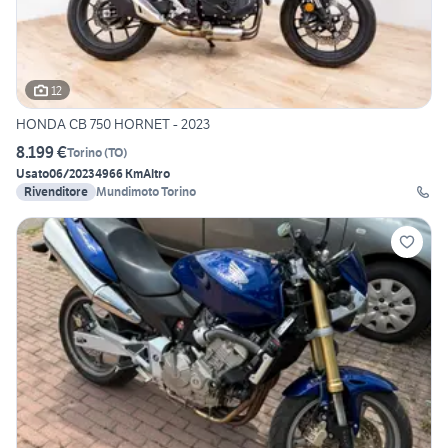
12
HONDA CB 750 HORNET - 2023
8.199 €
Torino
(
TO
)
Usato
06/2023
4966 Km
Altro
Rivenditore
Mundimoto Torino