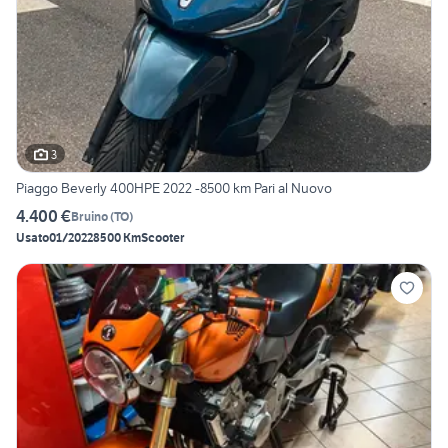
3
Piaggo Beverly 400HPE 2022 -8500 km Pari al Nuovo
4.400 €
Bruino
(
TO
)
Usato
01/2022
8500 Km
Scooter