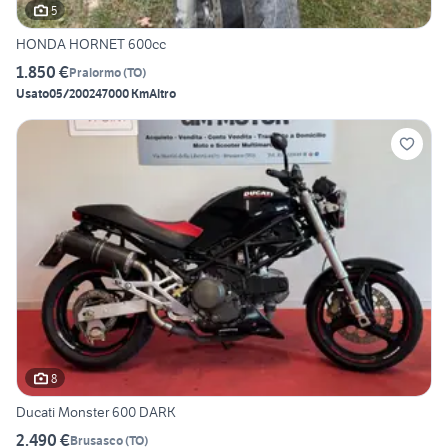
5
HONDA HORNET 600cc
1.850 €
Pralormo
(
TO
)
Usato
05/2002
47000 Km
Altro
8
Ducati Monster 600 DARK
2.490 €
Brusasco
(
TO
)