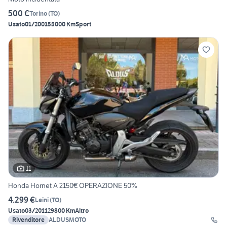
500 €
Torino
(
TO
)
Usato
01/2001
55000 Km
Sport
11
Honda Hornet A 2150€ OPERAZIONE 50%
4.299 €
Leini
(
TO
)
Usato
03/2011
29800 Km
Altro
Rivenditore
ALDUSMOTO