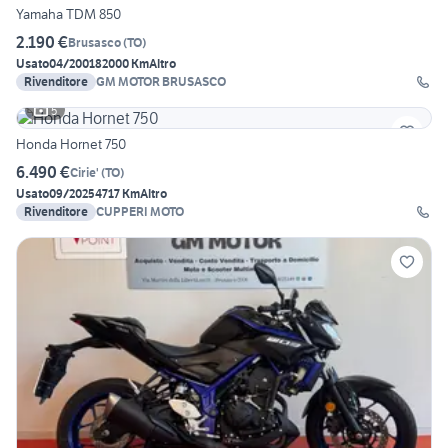
Yamaha TDM 850
2.190 €
Brusasco
(
TO
)
Usato
04/2001
82000 Km
Altro
Rivenditore
GM MOTOR BRUSASCO
5
Honda Hornet 750
6.490 €
Cirie'
(
TO
)
Usato
09/2025
4717 Km
Altro
Rivenditore
CUPPERI MOTO