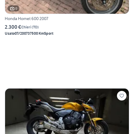
6
Honda Hornet 600 2007
2.300 €
Chieri
(
TO
)
Usato
07/2007
37500 Km
Sport