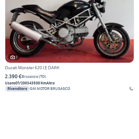
7
Ducati Monster 620 I.E DARK
2.390 €
Brusasco
(
TO
)
Usato
07/2003
43500 Km
Altro
Rivenditore
GM MOTOR BRUSASCO