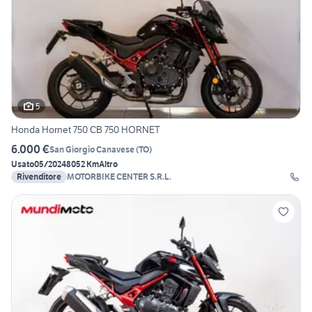
5
Honda Hornet 750 CB 750 HORNET
6.000 €
San Giorgio Canavese
(
TO
)
Usato
05/2024
8052 Km
Altro
Rivenditore
MOTORBIKE CENTER S.R.L.