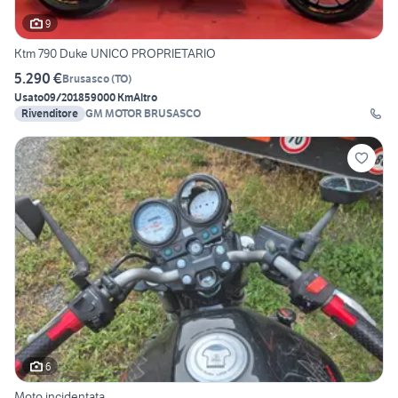
9
Ktm 790 Duke UNICO PROPRIETARIO
5.290 €
Brusasco
(
TO
)
Usato
09/2018
59000 Km
Altro
Rivenditore
GM MOTOR BRUSASCO
6
Moto incidentata