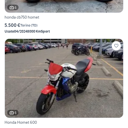
6
honda cb750 hornet
5.500 €
Torino
(
TO
)
Usato
04/2024
8000 Km
Sport
6
Honda Hornet 600