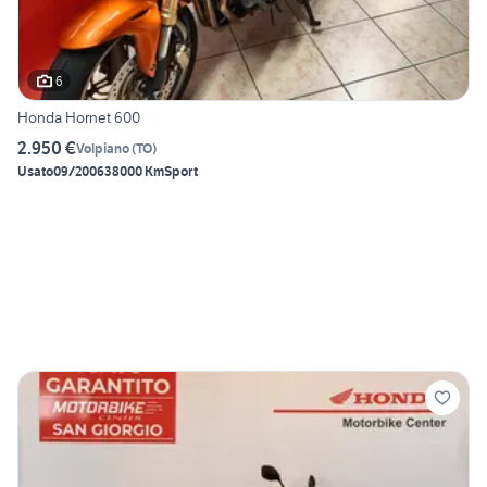
6
Honda Hornet 600
2.950 €
Volpiano
(
TO
)
Usato
09/2006
38000 Km
Sport