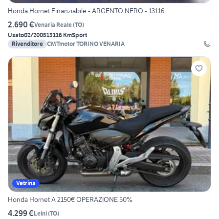
Honda Hornet Finanziabile - ARGENTO NERO - 13116
2.690 €
Venaria Reale
(
TO
)
Usato
02/2005
13116 Km
Sport
Rivenditore
CMTmotor TORINO VENARIA
Vetrina
Honda Hornet A 2150€ OPERAZIONE 50%
4.299 €
Leini
(
TO
)