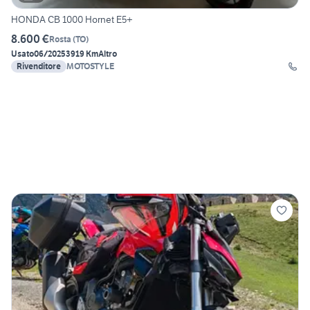
HONDA CB 1000 Hornet E5+
8.600 €
Rosta
(
TO
)
Usato
06/2025
3919 Km
Altro
Rivenditore
MOTOSTYLE