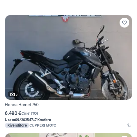
5
Honda Hornet 750
6.490 €
Cirie'
(
TO
)
Usato
09/2025
4717 Km
Altro
Rivenditore
CUPPERI MOTO