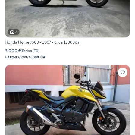
4
Honda Hornet 600 - 2007 - circa 15000km
3.000 €
Torino
(
TO
)
Usato
03/2007
15000 Km