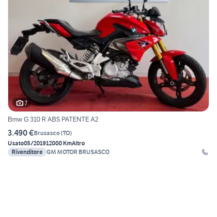
7
Bmw G 310 R ABS PATENTE A2
3.490 €
Brusasco
(
TO
)
Usato
05/2019
12000 Km
Altro
Rivenditore
GM MOTOR BRUSASCO