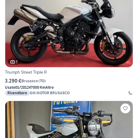
5
Triumph Street Triple R
3.290 €
Brusasco
(
TO
)
Usato
01/2012
47000 Km
Altro
Rivenditore
GM MOTOR BRUSASCO