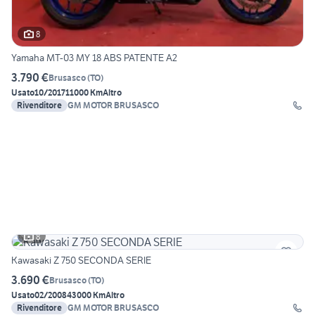
8
Yamaha MT-03 MY 18 ABS PATENTE A2
3.790 €
Brusasco
(
TO
)
Usato
10/2017
11000 Km
Altro
Rivenditore
GM MOTOR BRUSASCO
8
Kawasaki Z 750 SECONDA SERIE
3.690 €
Brusasco
(
TO
)
Usato
02/2008
43000 Km
Altro
Rivenditore
GM MOTOR BRUSASCO