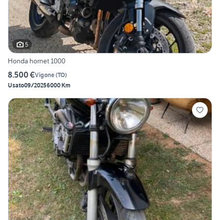
5
Honda hornet 1000
8.500 €
Vigone
(
TO
)
Usato
09/2025
6000 Km