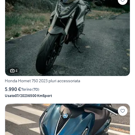
4
Honda Hornet 750 2023 pluri accessoriata
5.990 €
Torino
(
TO
)
Usato
07/2023
6500 Km
Sport