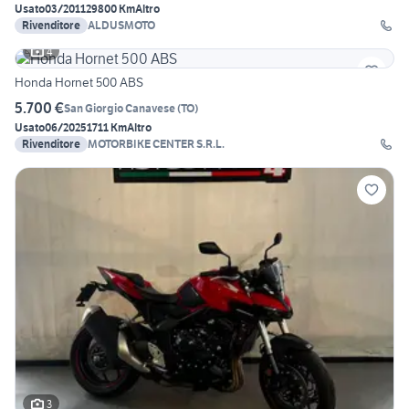
Usato
03/2011
29800 Km
Altro
Rivenditore
ALDUSMOTO
4
Honda Hornet 500 ABS
5.700 €
San Giorgio Canavese
(
TO
)
Usato
06/2025
1711 Km
Altro
Rivenditore
MOTORBIKE CENTER S.R.L.
3