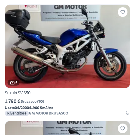
6
Suzuki SV 650
1.790 €
Brusasco
(
TO
)
Usato
04/2000
41900 Km
Altro
Rivenditore
GM MOTOR BRUSASCO