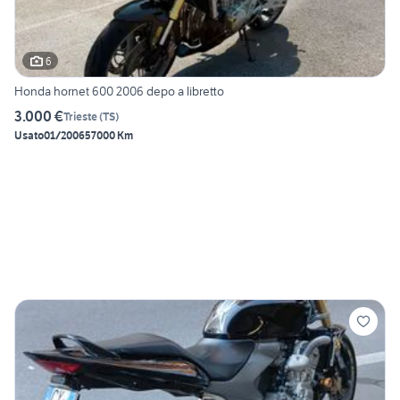
6
Honda hornet 600 2006 depo a libretto
3.000 €
Trieste
(
TS
)
Usato
01/2006
57000 Km