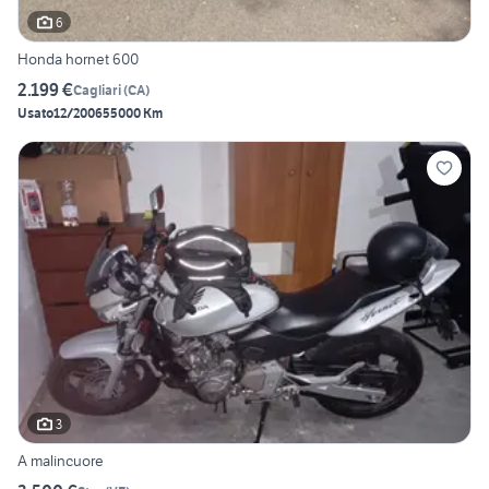
6
Honda hornet 600
2.199 €
Cagliari
(
CA
)
Usato
12/2006
55000 Km
3
A malincuore