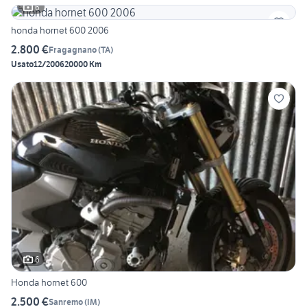
6
honda hornet 600 2006
2.800 €
Fragagnano
(
TA
)
Usato
12/2006
20000 Km
6
Honda hornet 600
2.500 €
Sanremo
(
IM
)