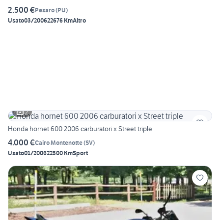
2.500 €
Pesaro
(
PU
)
Usato
03/2006
22676 Km
Altro
2
Honda hornet 600 2006 carburatori x Street triple
4.000 €
Cairo Montenotte
(
SV
)
Usato
01/2006
22500 Km
Sport