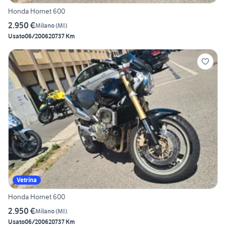
Honda Hornet 600
2.950 €
Milano
(
MI
)
Usato
06/2006
20737 Km
Vetrina
Honda Hornet 600
2.950 €
Milano
(
MI
)
Usato
06/2006
20737 Km