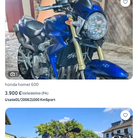
3
honda hornet 600
3.900 €
Valledolmo
(
PA
)
Usato
01/2006
21000 Km
Sport