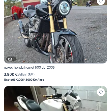
3
naked honda hornet 600 del 2006
3.900 €
Velletri
(
RM
)
Usato
06/2006
43000 Km
Altro