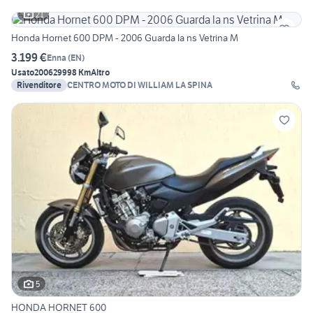
21
Honda Hornet 600 DPM - 2006 Guarda la ns Vetrina M
3.199 €
Enna
(
EN
)
Usato
2006
29998 Km
Altro
Rivenditore
CENTRO MOTO DI WILLIAM LA SPINA
5
HONDA HORNET 600