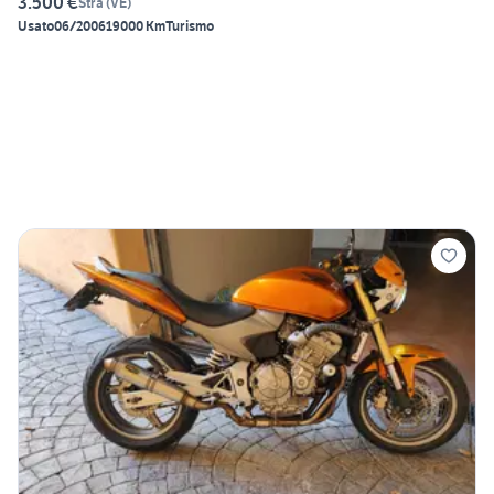
3.500 €
Stra
(
VE
)
Usato
06/2006
19000 Km
Turismo