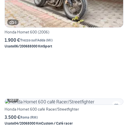
6
Honda Hornet 600 (2006)
1.900 €
Trezzo sull'Adda
(
MI
)
Usato
06/2006
88000 Km
Sport
6
Honda Hornet 600 café Racer/Streetfighter
3.500 €
Roma
(
RM
)
Usato
04/2006
8000 Km
Custom / Café racer