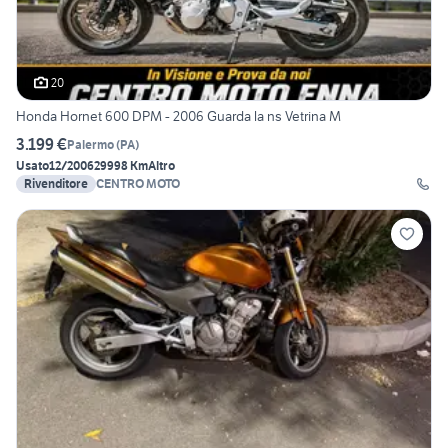
20
Honda Hornet 600 DPM - 2006 Guarda la ns Vetrina M
3.199 €
Palermo
(
PA
)
Usato
12/2006
29998 Km
Altro
Rivenditore
CENTRO MOTO