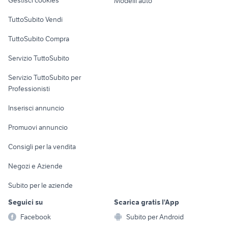
Gestisci cookies
Modelli auto
Case vacanza
TuttoSubito Vendi
Uffici e Locali
TuttoSubito Compra
commerciali
Servizio TuttoSubito
elettronica
per la casa e la
sports e hobby
Servizio TuttoSubito per
persona
Informatica
Animali
Professionisti
Arredamento e
Console e
Accessori per
Casalinghi
Inserisci annuncio
Videogiochi
animali
Elettrodomestici
Promuovi annuncio
Audio/Video
Musica e Film
Giardino e Fai da te
Consigli per la vendita
Fotografia
Libri e Riviste
Abbigliamento e
Negozi e Aziende
Telefonia
Strumenti Musicali
Accessori
Subito per le aziende
Sports
Tutto per i bambini
Seguici su
Scarica gratis l'App
Biciclette
Facebook
Subito per Android