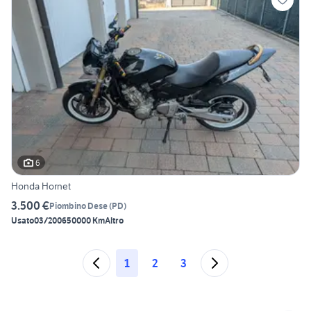
6
Honda Hornet
3.500 €
Piombino Dese
(
PD
)
Usato
03/2006
50000 Km
Altro
1
2
3