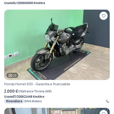
Usato
01/2006
60000 Km
Altro
20
Honda Hornet 600 - Garantita e finanziabile
2.000 €
Villafranca Tirrena
(
ME
)
Usato
07/2006
21448 Km
Altro
Rivenditore
DNA Motors