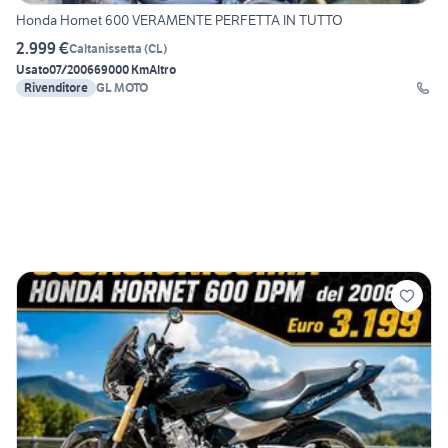
Honda Hornet 600 VERAMENTE PERFETTA IN TUTTO
2.999 €
Caltanissetta
(
CL
)
Usato
07/2006
69000 Km
Altro
Rivenditore
GL MOTO