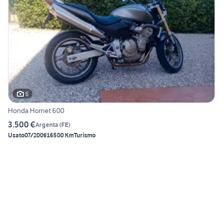
6
Honda Hornet 600
3.500 €
Argenta
(
FE
)
Usato
07/2006
16500 Km
Turismo