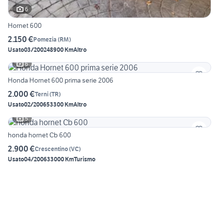
6
Hornet 600
2.150 €
Pomezia
(
RM
)
Usato
03/2002
48900 Km
Altro
6
Honda Hornet 600 prima serie 2006
2.000 €
Terni
(
TR
)
Usato
02/2006
53300 Km
Altro
5
honda hornet Cb 600
2.900 €
Crescentino
(
VC
)
Usato
04/2006
33000 Km
Turismo