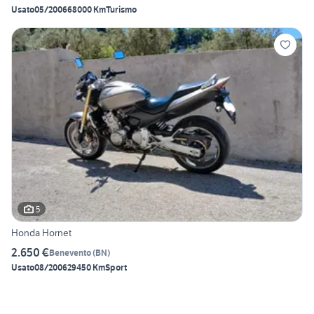
Usato
05/2006
68000 Km
Turismo
5
Honda Hornet
2.650 €
Benevento
(
BN
)
Usato
08/2006
29450 Km
Sport