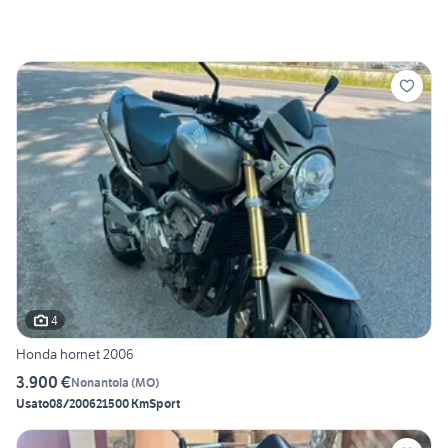
4
Honda hornet 2006
3.900 €
Nonantola
(
MO
)
Usato
08/2006
21500 Km
Sport