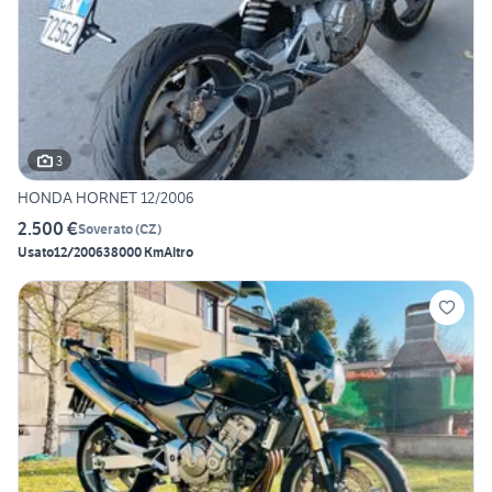
3
HONDA HORNET 12/2006
2.500 €
Soverato
(
CZ
)
Usato
12/2006
38000 Km
Altro