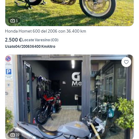
6
Honda Hornet 600 del 2006 con 36.400 km
2.500 €
Locate Varesino
(
CO
)
Usato
04/2006
36400 Km
Altro
19