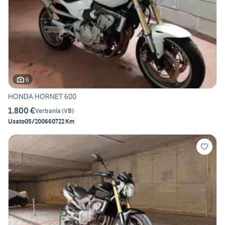
6
HONDA HORNET 600
1.800 €
Verbania
(
VB
)
Usato
05/2006
60722 Km