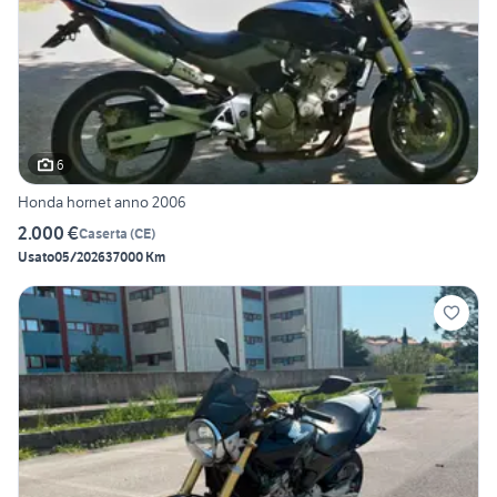
6
Honda hornet anno 2006
2.000 €
Caserta
(
CE
)
Usato
05/2026
37000 Km