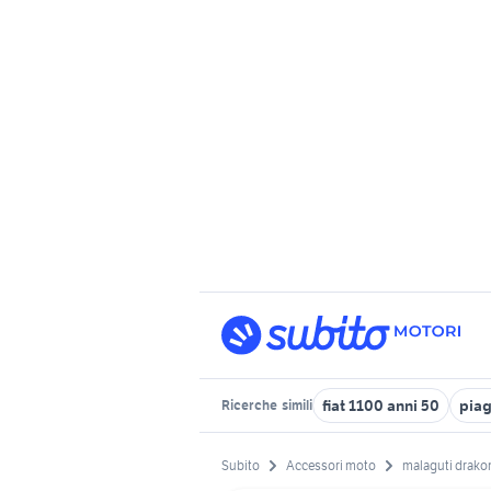
fiat 1100 anni 50
piag
Ricerche
simili
Subito
Accessori moto
malaguti drako