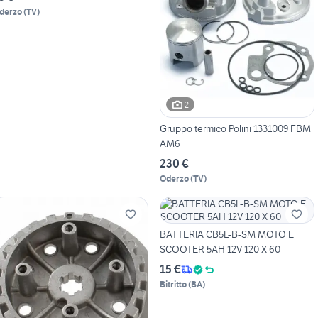
derzo
(
TV
)
2
Gruppo termico Polini 1331009 FBM
AM6
230 €
Oderzo
(
TV
)
BATTERIA CB5L-B-SM MOTO E
SCOOTER 5AH 12V 120 X 60
15 €
Bitritto
(
BA
)