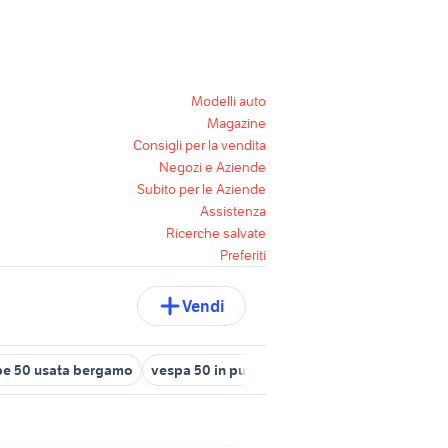
Modelli auto
Magazine
Consigli per la vendita
Negozi e Aziende
Subito per le Aziende
Assistenza
Ricerche salvate
Preferiti
Vendi
pe 50 usata bergamo
vespa 50 in puglia
moto Aprilia Habana 50