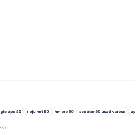
gio ape 50
rieju mrt 50
hm cre 50
scooter 50 usati varese
a
n 50