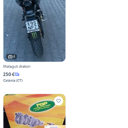
4
Malaguti drakon
250 €
Catania
(
CT
)