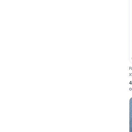
P
X
4
O