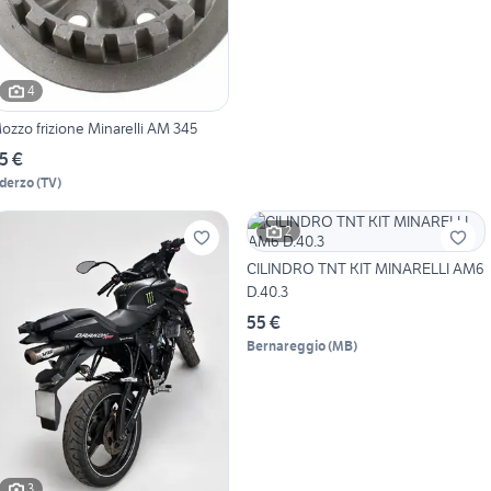
4
ozzo frizione Minarelli AM 345
5 €
derzo
(
TV
)
2
CILINDRO TNT KIT MINARELLI AM6
D.40.3
55 €
Bernareggio
(
MB
)
3