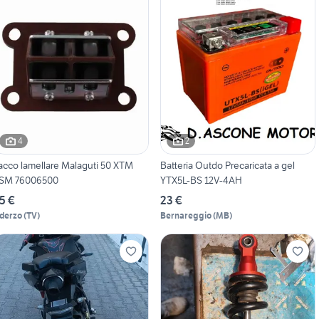
4
2
acco lamellare Malaguti 50 XTM
Batteria Outdo Precaricata a gel
SM 76006500
YTX5L-BS 12V-4AH
5 €
23 €
derzo
(
TV
)
Bernareggio
(
MB
)