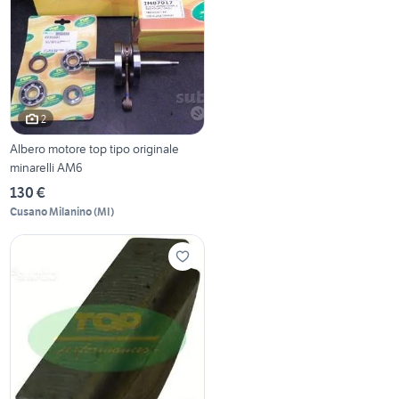
2
Albero motore top tipo originale
minarelli AM6
130 €
Cusano Milanino
(
MI
)