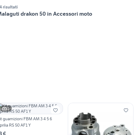
4 risultati
alaguti drakon 50 in Accessori moto
2
it guarnizioni FBM AM 3 4 5 6
prilia RS 50 AF1 Y
3 €