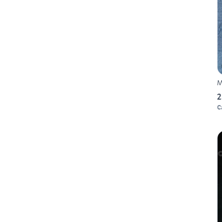
M
2
C