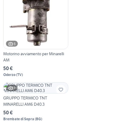
6
Motorino avviamento per Minarelli
AM
50 €
Oderzo
(
TV
)
7
GRUPPO TERMICO TNT
MINARELLI AM6 D40.3
50 €
Brembate di Sopra
(
BG
)