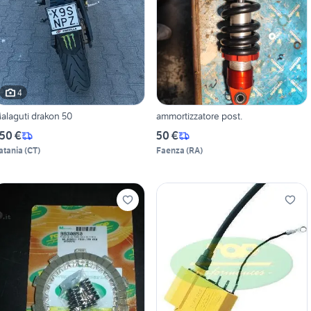
4
alaguti drakon 50
ammortizzatore post.
50 €
50 €
atania
(
CT
)
Faenza
(
RA
)