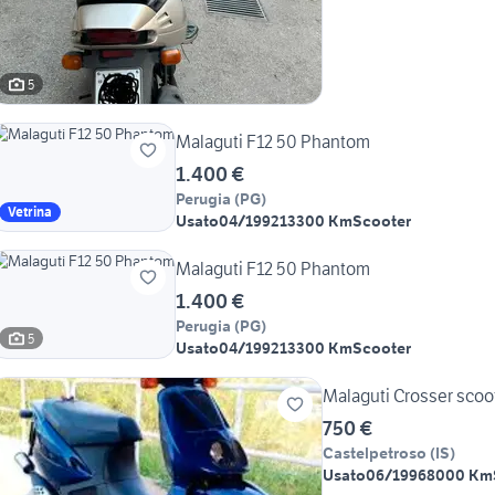
5
Malaguti F12 50 Phantom
1.400 €
Perugia
(
PG
)
Vetrina
Usato
04/1992
13300 Km
Scooter
Malaguti F12 50 Phantom
1.400 €
Perugia
(
PG
)
5
Usato
04/1992
13300 Km
Scooter
Malaguti Crosser scoo
750 €
Castelpetroso
(
IS
)
Usato
06/1996
8000 Km