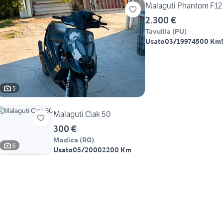
Malaguti Phantom F12 
2.300 €
Tavullia
(
PU
)
Usato
03/1997
4500 Km
5
Malaguti Ciak 50
300 €
Modica
(
RG
)
6
Usato
05/2000
2200 Km