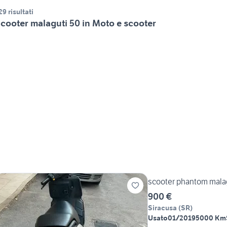
29 risultati
cooter malaguti 50 in Moto e scooter
scooter phantom mala
900 €
Siracusa
(
SR
)
Usato
01/2019
5000 Km