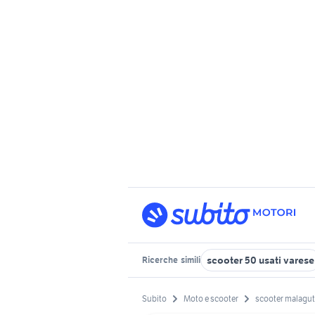
scooter 50 usati varese
Ricerche
simili
Subito
Moto e scooter
scooter malagut