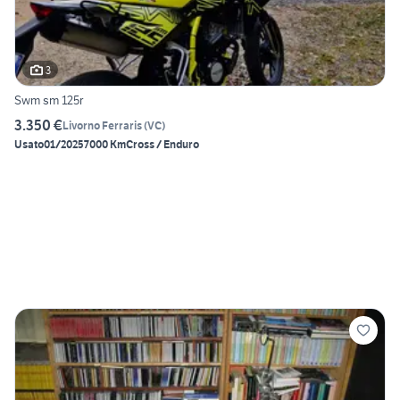
3
Swm sm 125r
3.350 €
Livorno Ferraris
(
VC
)
Usato
01/2025
7000 Km
Cross / Enduro