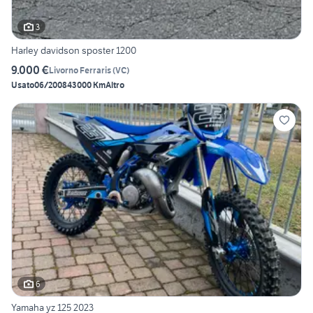
3
Harley davidson sposter 1200
9.000 €
Livorno Ferraris
(
VC
)
Usato
06/2008
43000 Km
Altro
6
Yamaha yz 125 2023