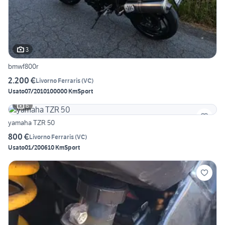
3
bmwf800r
2.200 €
Livorno Ferraris
(
VC
)
Usato
07/2010
100000 Km
Sport
6
yamaha TZR 50
800 €
Livorno Ferraris
(
VC
)
Usato
01/2006
10 Km
Sport