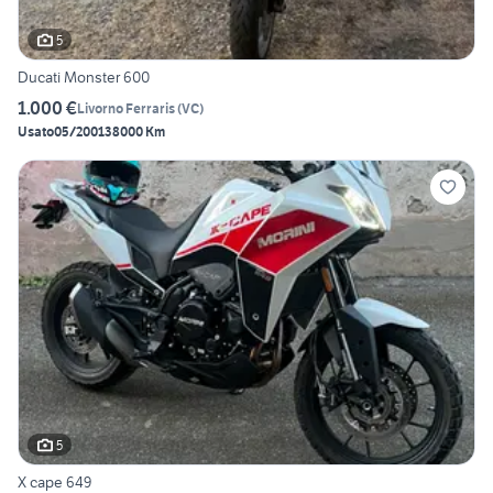
5
Ducati Monster 600
1.000 €
Livorno Ferraris
(
VC
)
Usato
05/2001
38000 Km
5
X cape 649