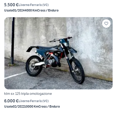
5.500 €
Livorno Ferraris
(
VC
)
Usato
01/2024
4000 Km
Cross / Enduro
ktm sx 125 tripla omologazione
6.000 €
Livorno Ferraris
(
VC
)
Usato
02/2022
10000 Km
Cross / Enduro