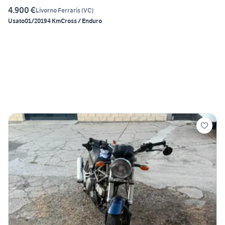
4.900 €
Livorno Ferraris
(
VC
)
Usato
01/2019
4 Km
Cross / Enduro