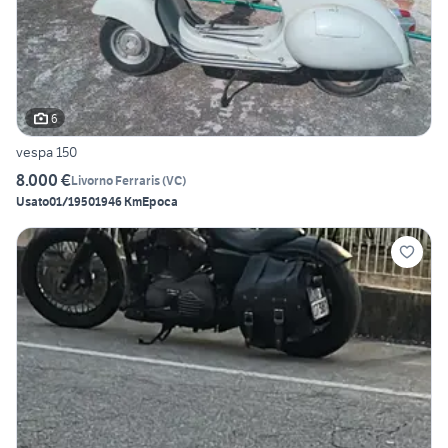
6
vespa 150
8.000 €
Livorno Ferraris
(
VC
)
Usato
01/1950
1946 Km
Epoca