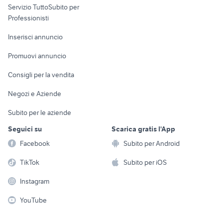
Servizio TuttoSubito per
persona
Informatica
Animali
Professionisti
Arredamento e
Console e
Accessori per
Casalinghi
Inserisci annuncio
Videogiochi
animali
Elettrodomestici
Promuovi annuncio
Audio/Video
Musica e Film
Giardino e Fai da te
Consigli per la vendita
Fotografia
Libri e Riviste
Abbigliamento e
Negozi e Aziende
Telefonia
Strumenti Musicali
Accessori
Subito per le aziende
Sports
Tutto per i bambini
Seguici su
Scarica gratis l'App
Biciclette
Facebook
Subito per Android
Collezionismo
TikTok
Subito per iOS
Instagram
YouTube