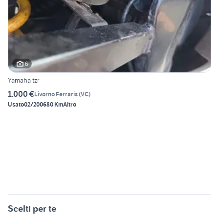
6
Yamaha tzr
1.000 €
Livorno Ferraris
(
VC
)
Usato
02/2006
80 Km
Altro
Scelti per te