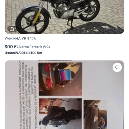
5
YAMAHA YBR 125
800 €
Livorno Ferraris
(
VC
)
Usato
09/2011
11100 Km