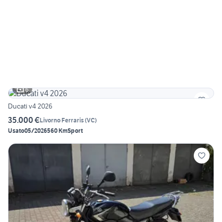
6
Ducati v4 2026
35.000 €
Livorno Ferraris
(
VC
)
Usato
05/2026
560 Km
Sport