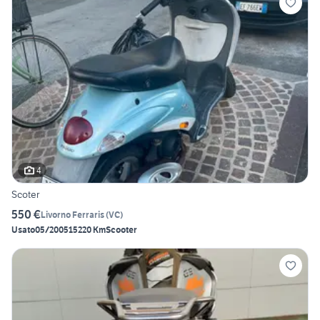
4
Scoter
550 €
Livorno Ferraris
(
VC
)
Usato
05/2005
15220 Km
Scooter