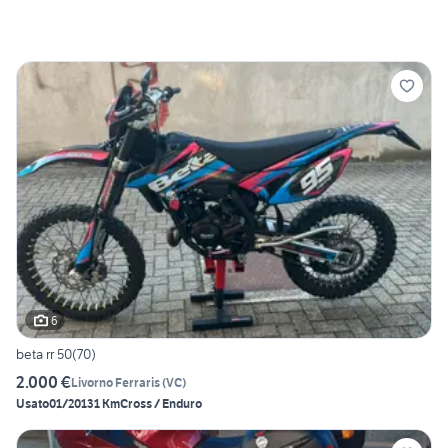
6
beta rr 50(70)
2.000 €
Livorno Ferraris
(
VC
)
Usato
01/2013
1 Km
Cross / Enduro