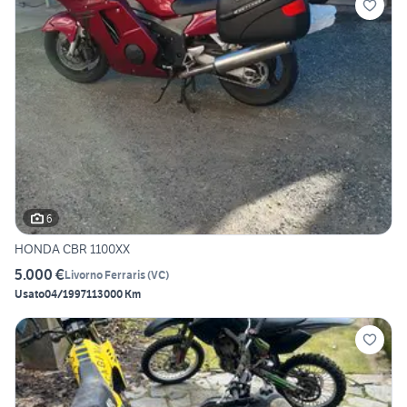
6
HONDA CBR 1100XX
5.000 €
Livorno Ferraris
(
VC
)
Usato
04/1997
113000 Km