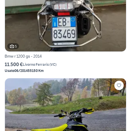
5
Bmw r 1200 gs - 2014
11.500 €
Livorno Ferraris
(
VC
)
Usato
06/2014
55150 Km