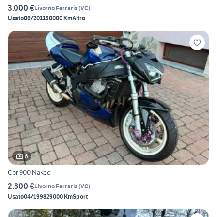
3.000 €
Livorno Ferraris
(
VC
)
Usato
06/2011
30000 Km
Altro
6
Cbr 900 Naked
2.800 €
Livorno Ferraris
(
VC
)
Usato
04/1998
29000 Km
Sport