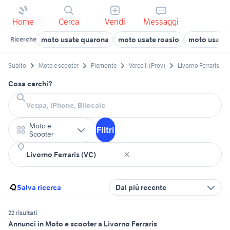
Home
Cerca
Vendi
Messaggi
moto usate quarona
moto usate roasio
moto usate 
Ricerche
Subito
Moto e scooter
Piemonte
Vercelli (Prov)
Livorno Ferraris
Cosa cerchi?
Moto e
Filtri
Scooter
Salva ricerca
Dal più recente
22 risultati
Annunci in Moto e scooter a Livorno Ferraris