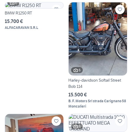
6
BMW R1250 RT
15.700 €
ALFACARAVAN S.R.L
6
Harley-davidson Softail Street
Bob 114
15.500 €
B. F. Motors Srl strada Carignano 58
Moncalieri
6