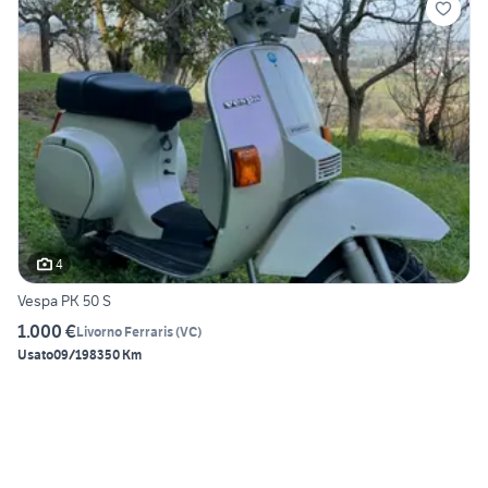
4
Vespa PK 50 S
1.000 €
Livorno Ferraris
(
VC
)
Usato
09/1983
50 Km