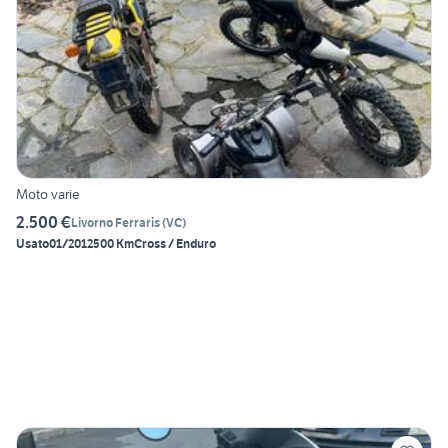
Moto varie
2.500 €
Livorno Ferraris
(
VC
)
Usato
01/2012
500 Km
Cross / Enduro