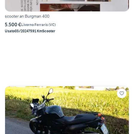
scooter an Burgman 400
5.500 €
Livorno Ferraris
(
VC
)
Usato
03/2024
7591 Km
Scooter