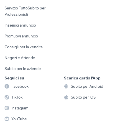
elettronica
per la casa e la
sports e hobby
Servizio TuttoSubito per
persona
Informatica
Animali
Professionisti
Arredamento e
Console e
Accessori per
Casalinghi
Inserisci annuncio
Videogiochi
animali
Elettrodomestici
Promuovi annuncio
Audio/Video
Musica e Film
Giardino e Fai da te
Consigli per la vendita
Fotografia
Libri e Riviste
Abbigliamento e
Negozi e Aziende
Telefonia
Strumenti Musicali
Accessori
Subito per le aziende
Sports
Tutto per i bambini
Seguici su
Scarica gratis l'App
Biciclette
Facebook
Subito per Android
Collezionismo
TikTok
Subito per iOS
Instagram
YouTube