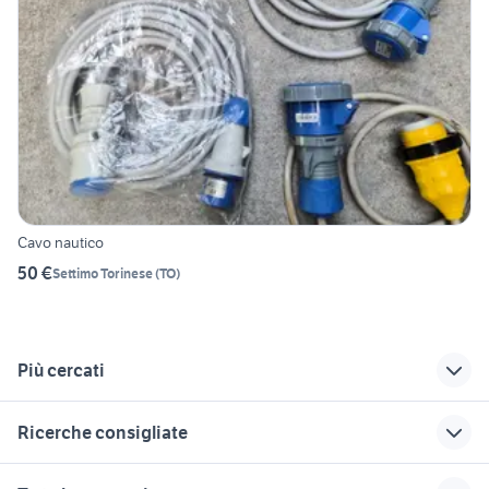
Cavo nautico
50 €
Settimo Torinese
(
TO
)
Più cercati
Correlati
Richerche simili
Suggerimenti
Ricerche consigliate
barche usate sciolze
barche usate
barche usate
domodossola
saluzzo
stilmar 600
barche usate molise
barche usate