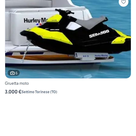
6
Gruetta moto
3.000 €
Settimo Torinese
(
TO
)