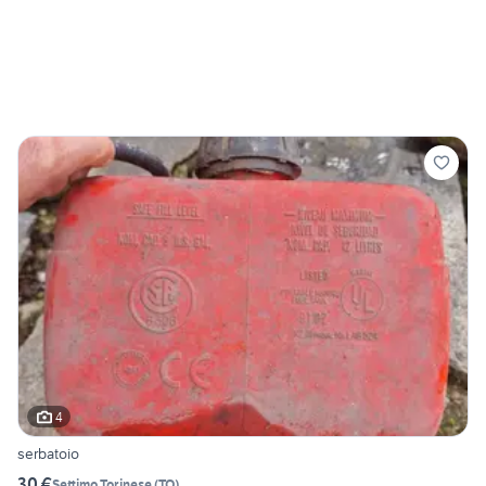
4
serbatoio
30 €
Settimo Torinese
(
TO
)