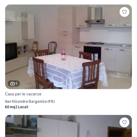
6
Casa per le vacanze
San Nicandro Garganico
(
FG
)
60 mq
2 Locali