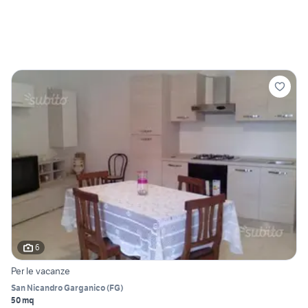
6
Per le vacanze
San Nicandro Garganico
(
FG
)
50 mq