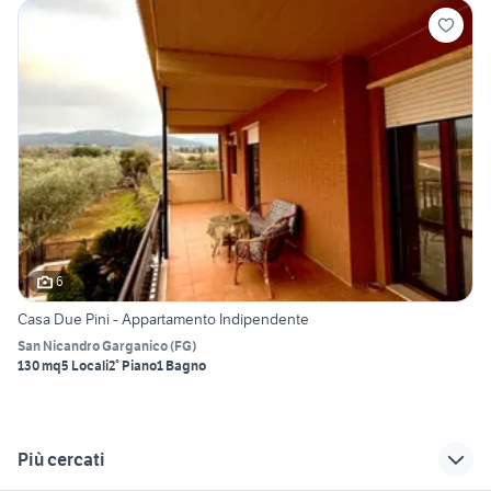
6
Casa Due Pini - Appartamento Indipendente
San Nicandro Garganico
(
FG
)
130 mq
5 Locali
2° Piano
1 Bagno
Più cercati