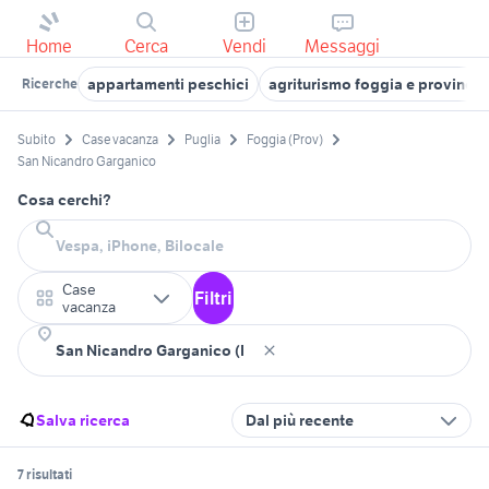
Home
Cerca
Vendi
Messaggi
appartamenti peschici
agriturismo foggia e provincia
Ricerche
Subito
Case vacanza
Puglia
Foggia (Prov)
San Nicandro Garganico
Cosa cerchi?
Case
Filtri
vacanza
Salva ricerca
Dal più recente
7 risultati