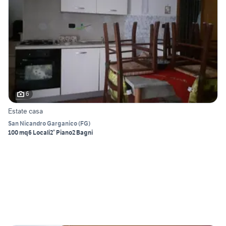
6
Estate casa
San Nicandro Garganico
(
FG
)
100 mq
6 Locali
2° Piano
2 Bagni