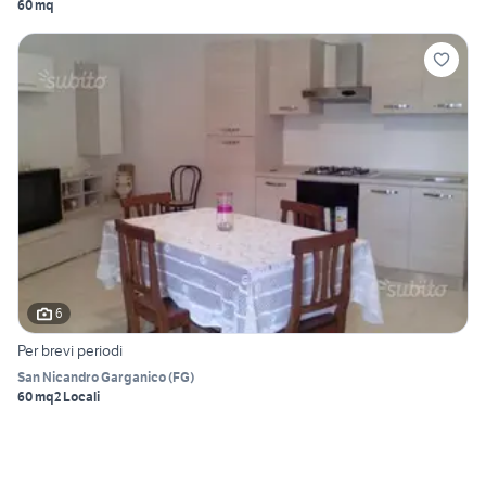
60 mq
6
Per brevi periodi
San Nicandro Garganico
(
FG
)
60 mq
2 Locali