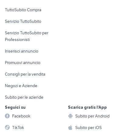
Uffici e Locali
TuttoSubito Compra
commerciali
Servizio TuttoSubito
elettronica
per la casa e la
sports e hobby
Servizio TuttoSubito per
persona
Informatica
Animali
Professionisti
Arredamento e
Console e
Accessori per
Casalinghi
Inserisci annuncio
Videogiochi
animali
Elettrodomestici
Promuovi annuncio
Audio/Video
Musica e Film
Giardino e Fai da te
Consigli per la vendita
Fotografia
Libri e Riviste
Abbigliamento e
Negozi e Aziende
Telefonia
Strumenti Musicali
Accessori
Subito per le aziende
Sports
Tutto per i bambini
Seguici su
Scarica gratis l'App
Biciclette
Facebook
Subito per Android
Collezionismo
TikTok
Subito per iOS