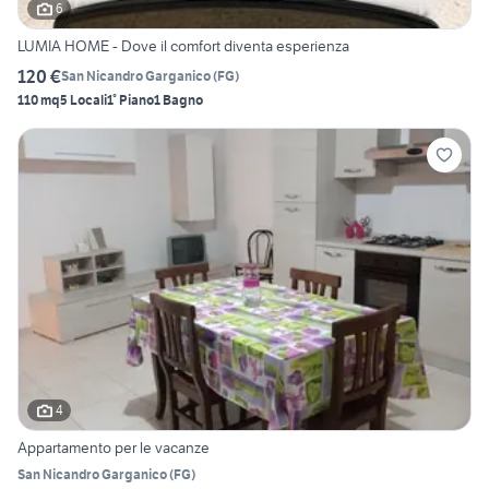
6
LUMIA HOME - Dove il comfort diventa esperienza
120 €
San Nicandro Garganico
(
FG
)
110 mq
5 Locali
1° Piano
1 Bagno
4
Appartamento per le vacanze
San Nicandro Garganico
(
FG
)