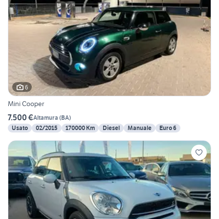
6
Mini Cooper
7.500 €
Altamura
(
BA
)
Usato
02/2015
170000 Km
Diesel
Manuale
Euro 6