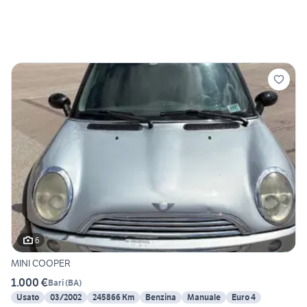
6
MINI COOPER
1.000 €
Bari
(
BA
)
Usato
03/2002
245866 Km
Benzina
Manuale
Euro 4