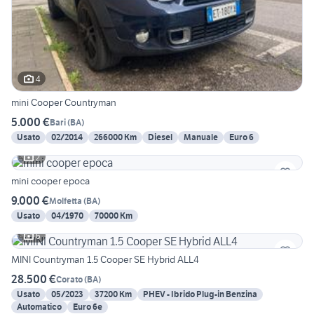
4
mini Cooper Countryman
5.000 €
Bari
(
BA
)
Usato
02/2014
266000 Km
Diesel
Manuale
Euro 6
2
mini cooper epoca
9.000 €
Molfetta
(
BA
)
Usato
04/1970
70000 Km
6
MINI Countryman 1.5 Cooper SE Hybrid ALL4
28.500 €
Corato
(
BA
)
Usato
05/2023
37200 Km
PHEV - Ibrido Plug-in Benzina
Automatico
Euro 6e