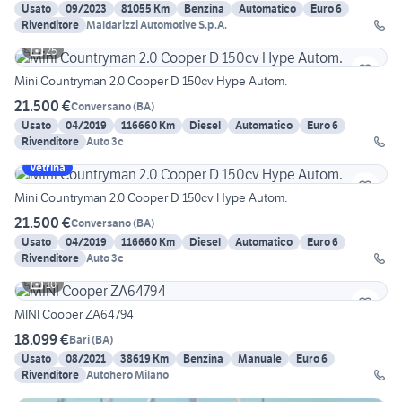
Usato
09/2023
81055 Km
Benzina
Automatico
Euro 6
Rivenditore
Maldarizzi Automotive S.p.A.
25
Mini Countryman 2.0 Cooper D 150cv Hype Autom.
21.500 €
Conversano
(
BA
)
Usato
04/2019
116660 Km
Diesel
Automatico
Euro 6
Rivenditore
Auto 3c
Vetrina
Mini Countryman 2.0 Cooper D 150cv Hype Autom.
21.500 €
Conversano
(
BA
)
Usato
04/2019
116660 Km
Diesel
Automatico
Euro 6
Rivenditore
Auto 3c
10
MINI Cooper ZA64794
18.099 €
Bari
(
BA
)
Usato
08/2021
38619 Km
Benzina
Manuale
Euro 6
Rivenditore
Autohero Milano