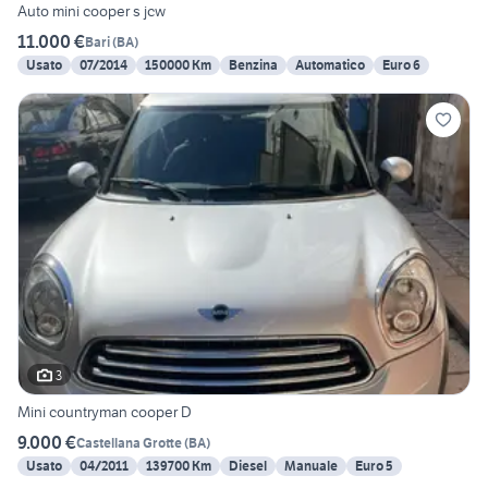
Auto mini cooper s jcw
11.000 €
Bari
(
BA
)
Usato
07/2014
150000 Km
Benzina
Automatico
Euro 6
3
Mini countryman cooper D
9.000 €
Castellana Grotte
(
BA
)
Usato
04/2011
139700 Km
Diesel
Manuale
Euro 5