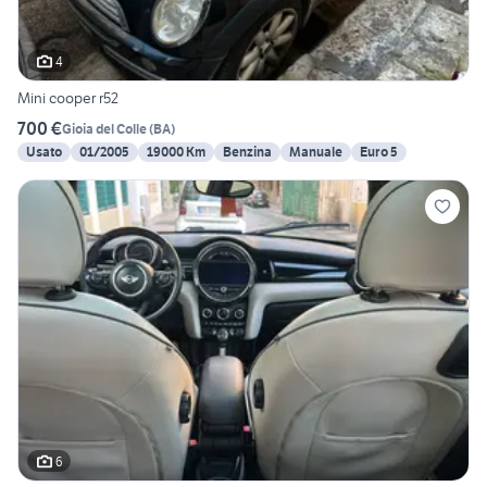
4
Mini cooper r52
700 €
Gioia del Colle
(
BA
)
Usato
01/2005
19000 Km
Benzina
Manuale
Euro 5
6