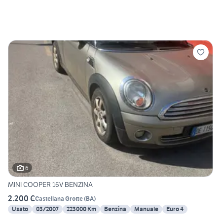
6
MINI COOPER 16V BENZINA
2.200 €
Castellana Grotte
(
BA
)
Usato
03/2007
223000 Km
Benzina
Manuale
Euro 4