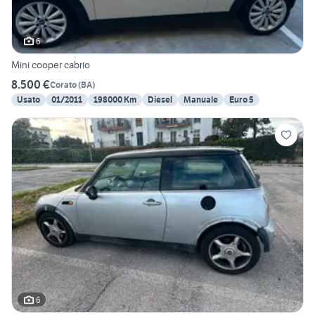
6
Mini cooper cabrio
8.500 €
Corato
(
BA
)
Usato
01/2011
198000 Km
Diesel
Manuale
Euro 5
6