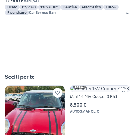
12.900 €
Bari
(
BA
)
Usato
02/2020
130975 Km
Benzina
Automatico
Euro 6
Rivenditore
Car Service Bari
Scelti per te
12
Mini 1.6 16V Cooper S R53
8.500 €
AUTOGMANOLIO