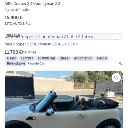
MINI Cooper SD Countryman 2.0
Hype all4 auto
15.900 €
ZITO AUTO S.R.L.
16
Mini Cooper D Countryman 2.0 ALL4 150cv
11.700 €
Bari
(
BA
)
Usato
12/2017
187000 Km
Diesel
Automatico
Euro 6
Rivenditore
People Car