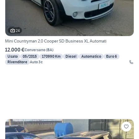
24
Mini Countryman 2.0 Cooper SD Business XL Automati
12.000 €
Conversano
(
BA
)
Usato
05/2015
170990 Km
Diesel
Automatico
Euro 6
Rivenditore
Auto 3c