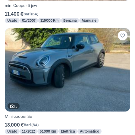
mini Cooper S jcw
11.400 €
Bari
(
BA
)
Usato
01/2007
115000 Km
Benzina
Manuale
5
Mini cooper Se
18.000 €
Bari
(
BA
)
Usato
11/2022
51000 Km
Elettrica
Automatico