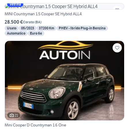
Vetrina
MINI Countryman 1.5 Cooper SE Hybrid ALL4
28.500 €
Corato
(
BA
)
Usato
05/2023
37200 Km
PHEV - Ibrido Plug-in Benzina
Automatico
Euro 6e
21
Mini Cooper D Countryman 1.6 One