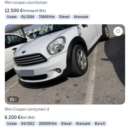
Mini cooper countryman
12.500 €
Monopoli
(
BA
)
Usato
01/2016
70000 Km
Diesel
Manuale
2
Mini Cooper contrymen d
6.200 €
Bari
(
BA
)
Usato
04/2012
200000 Km
Diesel
Manuale
Euro 5