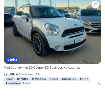
Vetrina
Mini Countryman 2.0 Cooper SD Business XL Automati
12.000 €
Conversano
(
BA
)
Usato
05/2015
170990 Km
Diesel
Automatico
Euro 6
Rivenditore
Auto 3c