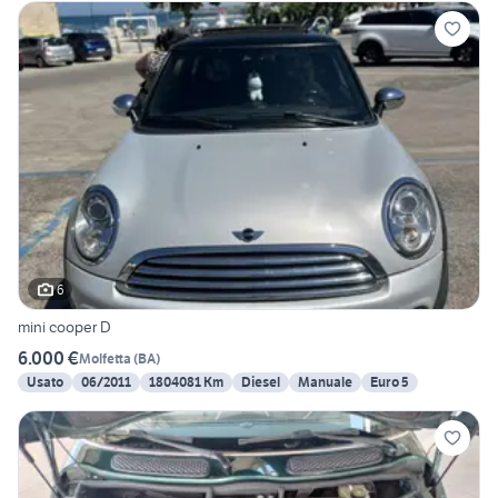
6
mini cooper D
6.000 €
Molfetta
(
BA
)
Usato
06/2011
1804081 Km
Diesel
Manuale
Euro 5