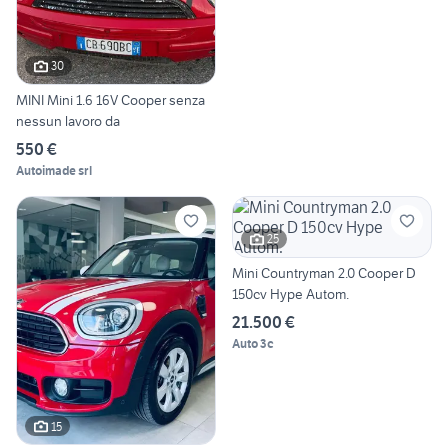
30
MINI Mini 1.6 16V Cooper senza
nessun lavoro da
550 €
Autoimade srl
25
Mini Countryman 2.0 Cooper D
150cv Hype Autom.
21.500 €
Auto 3c
15