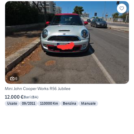
6
Mini John Cooper Works R56 Jubilee
12.000 €
Bari
(
BA
)
Usato
09/2011
110000 Km
Benzina
Manuale