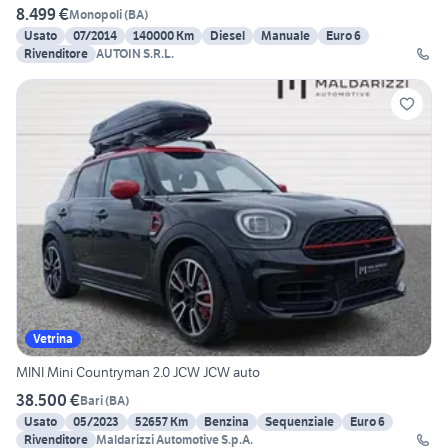
8.499 €
Monopoli
(
BA
)
Usato
07/2014
140000 Km
Diesel
Manuale
Euro 6
Rivenditore
AUTOIN S.R.L.
Vetrina
MINI Mini Countryman 2.0 JCW JCW auto
38.500 €
Bari
(
BA
)
Usato
05/2023
52657 Km
Benzina
Sequenziale
Euro 6
Rivenditore
Maldarizzi Automotive S.p.A.