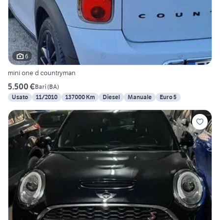
6
mini one d countryman
5.500 €
Bari
(
BA
)
Usato
11/2010
137000 Km
Diesel
Manuale
Euro 5