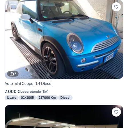
5
Auto mini Cooper 1.4 Diesel
2.000 €
Locorotondo
(
BA
)
Usato
02/2005
287000 Km
Diesel