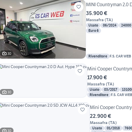
MINI Countryman 2.0 
35.900 €
Massafra
(
TA
)
Usato
06/2024
24000
Euro 6
30
Rivenditore
F.S. CAR WEB
Mini Cooper Countrym
17.900 €
Massafra
(
TA
)
Usato
03/2017
13100
30
Rivenditore
F.S. CAR WE
Mini Cooper Countr
22.900 €
Massafra
(
TA
)
Usato
01/2018
760
30