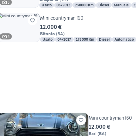
6
Usato
06/2012
230000 Km
Diesel
Manuale
E
Mini countryman f60
12.000 €
Bitonto
(
BA
)
6
Usato
04/2017
175000 Km
Diesel
Automatico
Mini countryman f60
12.000 €
Bari
(
BA
)