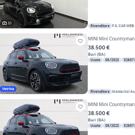
30
Rivenditore
F.S. CAR WEB
MINI Mini Countryman
38.500 €
Bari
(
BA
)
Usato
05/2023
52657
Vetrina
Rivenditore
Maldarizzi Au
MINI Mini Countryman
38.500 €
Bari
(
BA
)
Usato
05/2023
52657