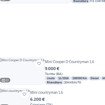
Rivenditore
F.S. CAR W
Mini Cooper D Countryman 1.6
9.000 €
Toritto
(
BA
)
Usato
11/2016
208000 Km
Diesel
M
13
Rivenditore
2EMMEAUTO
Mini countryman 1.6
6.200 €
Crispiano
(
TA
)