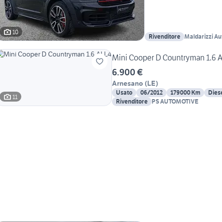
10
Rivenditore
Maldarizzi Au
Mini Cooper D Countryman 1.6 
6.900 €
Arnesano
(
LE
)
Usato
06/2012
179000 Km
Dies
11
Rivenditore
PS AUTOMOTIVE