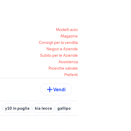
Modelli auto
Magazine
Consigli per la vendita
Negozi e Aziende
Subito per le Aziende
Assistenza
Ricerche salvate
Preferiti
Vendi
y10 in puglia
kia lecce
gallipoli auto Lecce provincia
toyot