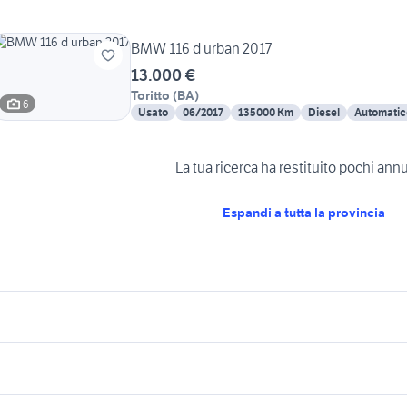
BMW 116 d urban 2017
13.000 €
Toritto
(
BA
)
6
Usato
06/2017
135000 Km
Diesel
Automatic
La tua ricerca ha restituito pochi ann
Espandi a tutta la provincia
icherche simili
Suggerimenti
enault clio Taranto provincia
bmw san nicandro garganico
h2
alfa 75 3.0 v6
mitsubishi asx usat
uto usate copertino
bmw accessori auto Brindisi