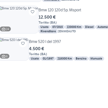
Bmw 120 120d 5p. Msport
12.500 €
Toritto
(
BA
)
Usato
07/2015
220000 Km
Diesel
Automa
24
Rivenditore
2EMMEAUTO
Bmw 520 I del 1997
4.500 €
Toritto
(
BA
)
6
Usato
01/1997
218000 Km
Benzina
Manuale