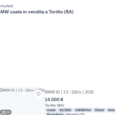
 risultati
MW usata in vendita a Toritto (BA)
BMW X1 | 1.5 - 116cv | 2016
14.000 €
Toritto
(
BA
)
Usato
01/2016
148000 Km
Diesel
Man
28
Rivenditore
2EMMEAUTO