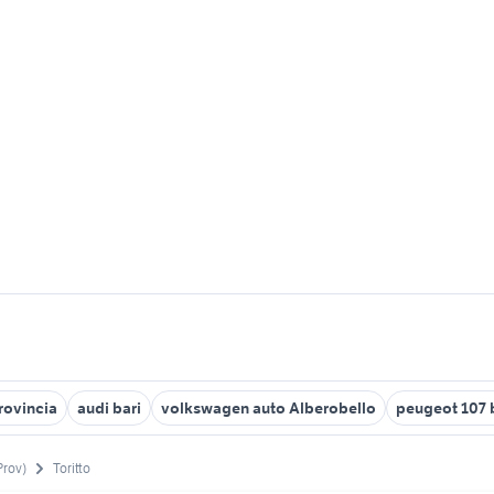
rovincia
audi bari
volkswagen auto Alberobello
peugeot 107 b
Prov)
Toritto