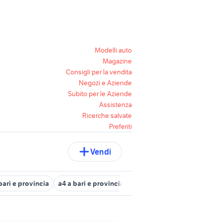
Modelli auto
Magazine
Consigli per la vendita
Negozi e Aziende
Subito per le Aziende
Assistenza
Ricerche salvate
Preferiti
Vendi
ari e provincia
a4 a bari e provincia
peugeot 107 usata bari
b