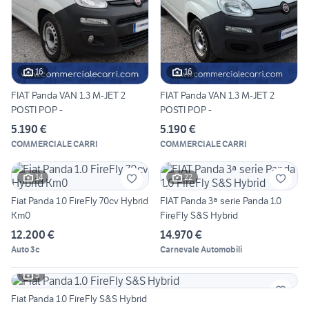
16
16
FIAT Panda VAN 1.3 M-JET 2
FIAT Panda VAN 1.3 M-JET 2
POSTI POP -
POSTI POP -
5.190 €
5.190 €
COMMERCIALE CARRI
COMMERCIALE CARRI
14
22
Fiat Panda 1.0 FireFly 70cv Hybrid
FIAT Panda 3ª serie Panda 1.0
Km0
FireFly S&S Hybrid
12.200 €
14.970 €
Auto 3c
Carnevale Automobili
5
Fiat Panda 1.0 FireFly S&S Hybrid