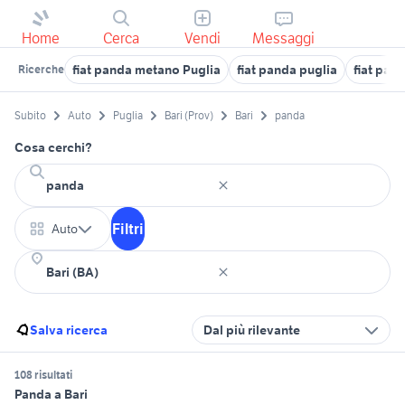
Home
Cerca
Vendi
Messaggi
fiat panda metano Puglia
fiat panda puglia
fiat pan
Ricerche
Subito
Auto
Puglia
Bari (Prov)
Bari
panda
Cosa cerchi?
Filtri
Auto
Salva ricerca
Dal più rilevante
108 risultati
Panda a Bari