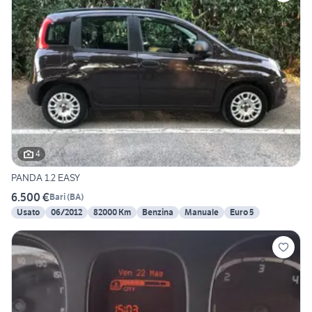
4
PANDA 1.2 EASY
6.500 €
Bari
(
BA
)
Usato
06/2012
82000 Km
Benzina
Manuale
Euro 5