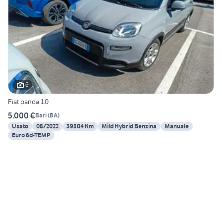
6
Fiat panda 1.0
5.000 €
Bari
(
BA
)
Usato
08/2022
39504 Km
Mild Hybrid Benzina
Manuale
Euro 6d-TEMP