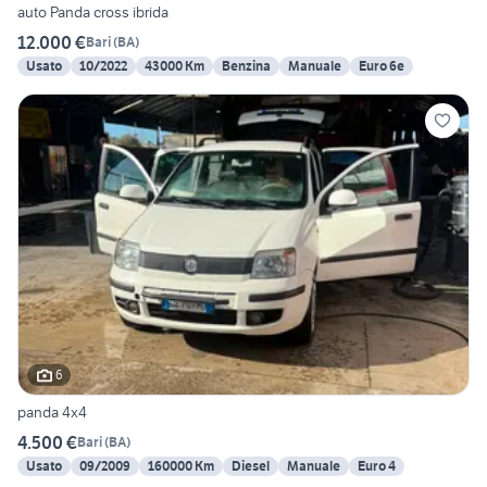
auto Panda cross ibrida
12.000 €
Bari
(
BA
)
Usato
10/2022
43000 Km
Benzina
Manuale
Euro 6e
6
panda 4x4
4.500 €
Bari
(
BA
)
Usato
09/2009
160000 Km
Diesel
Manuale
Euro 4