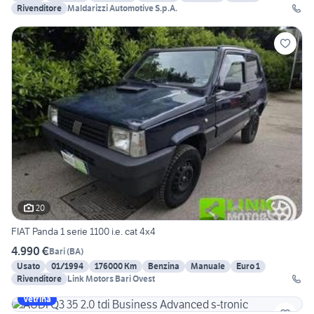
Rivenditore
Maldarizzi Automotive S.p.A.
20
FIAT Panda 1 serie 1100 i.e. cat 4x4
4.990 €
Bari
(
BA
)
Usato
01/1994
176000 Km
Benzina
Manuale
Euro 1
Rivenditore
Link Motors Bari Ovest
Vetrina