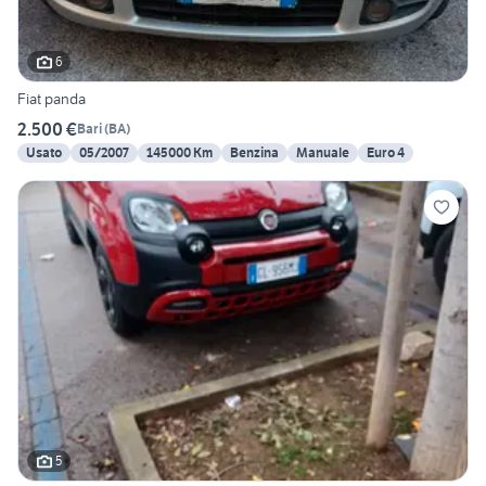
6
Fiat panda
2.500 €
Bari
(
BA
)
Usato
05/2007
145000 Km
Benzina
Manuale
Euro 4
5