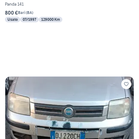
Panda 141
800 €
Bari
(
BA
)
Usato
07/1997
129000 Km