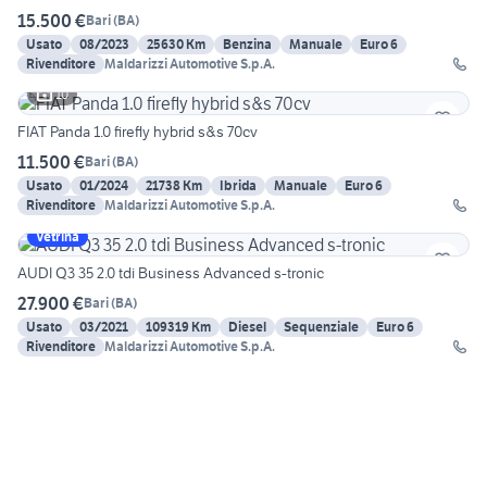
15.500 €
Bari
(
BA
)
Usato
08/2023
25630 Km
Benzina
Manuale
Euro 6
Rivenditore
Maldarizzi Automotive S.p.A.
10
FIAT Panda 1.0 firefly hybrid s&s 70cv
11.500 €
Bari
(
BA
)
Usato
01/2024
21738 Km
Ibrida
Manuale
Euro 6
Rivenditore
Maldarizzi Automotive S.p.A.
Vetrina
AUDI Q3 35 2.0 tdi Business Advanced s-tronic
27.900 €
Bari
(
BA
)
Usato
03/2021
109319 Km
Diesel
Sequenziale
Euro 6
Rivenditore
Maldarizzi Automotive S.p.A.