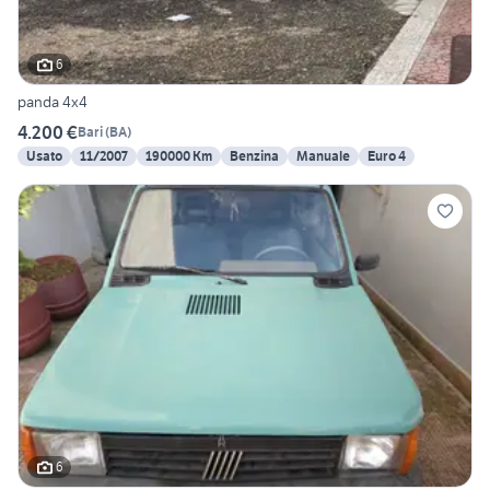
6
panda 4x4
4.200 €
Bari
(
BA
)
Usato
11/2007
190000 Km
Benzina
Manuale
Euro 4
6