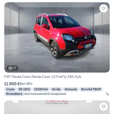
20
FIAT Panda Cross Panda Cross 1.0 FireFly S&S Hyb
11.900 €
Bari
(
BA
)
Usato
05/2022
24300 Km
Ibrida
Manuale
Euro 6d-TEMP
Rivenditore
MarinoAutomobili Autoplanet