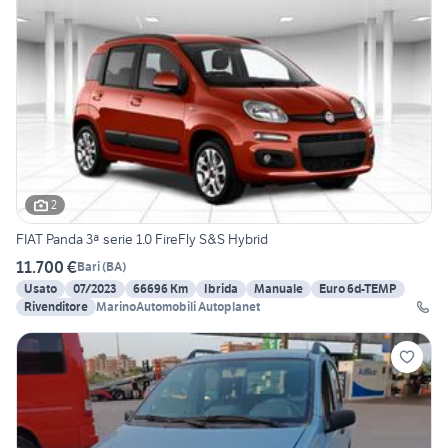
2
FIAT Panda 3ª serie 1.0 FireFly S&S Hybrid
11.700 €
Bari
(
BA
)
Usato
07/2023
66696 Km
Ibrida
Manuale
Euro 6d-TEMP
Rivenditore
MarinoAutomobili Autoplanet