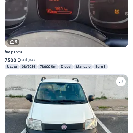
5
fiat panda
7.500 €
Bari
(
BA
)
Usato
08/2016
78000 Km
Diesel
Manuale
Euro 5