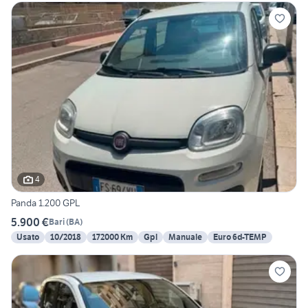
4
Panda 1.200 GPL
5.900 €
Bari
(
BA
)
Usato
10/2018
172000 Km
Gpl
Manuale
Euro 6d-TEMP