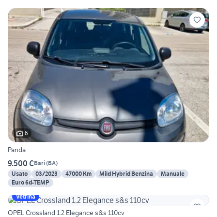
6
Panda
9.500 €
Bari
(
BA
)
Usato
03/2023
47000 Km
Mild Hybrid Benzina
Manuale
Euro 6d-TEMP
Vetrina
OPEL Crossland 1.2 Elegance s&s 110cv