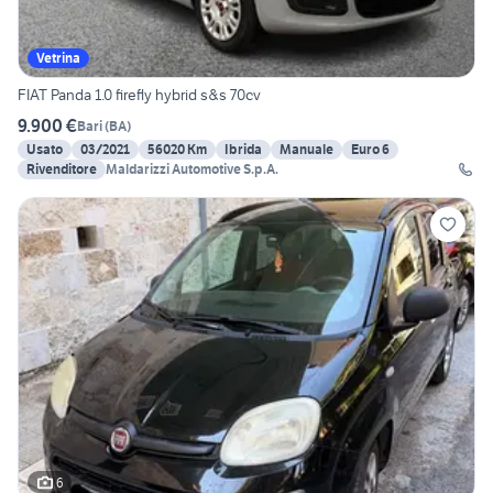
Vetrina
FIAT Panda 1.0 firefly hybrid s&s 70cv
9.900 €
Bari
(
BA
)
Usato
03/2021
56020 Km
Ibrida
Manuale
Euro 6
Rivenditore
Maldarizzi Automotive S.p.A.
6