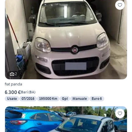
2
fiat panda
6.300 €
Bari
(
BA
)
Usato
07/2016
195000 Km
Gpl
Manuale
Euro 6