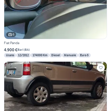
6
Fiat Panda
4.900 €
Bari
(
BA
)
Usato
12/2012
174000 Km
Diesel
Manuale
Euro 5