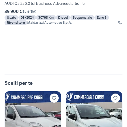
AUDI Q3 35 2.0 tdi Business Advanced s-tronic
39.900 €
Bari
(
BA
)
Usato
09/2024
30768 Km
Diesel
Sequenziale
Euro 6
Rivenditore
Maldarizzi Automotive S.p.A.
Scelti per te