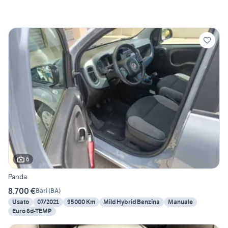
6
Panda
8.700 €
Bari
(
BA
)
Usato
07/2021
95000 Km
Mild Hybrid Benzina
Manuale
Euro 6d-TEMP