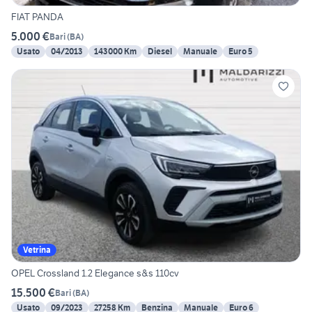
FIAT PANDA
5.000 €
Bari
(
BA
)
Usato
04/2013
143000 Km
Diesel
Manuale
Euro 5
Vetrina
OPEL Crossland 1.2 Elegance s&s 110cv
15.500 €
Bari
(
BA
)
Usato
09/2023
27258 Km
Benzina
Manuale
Euro 6