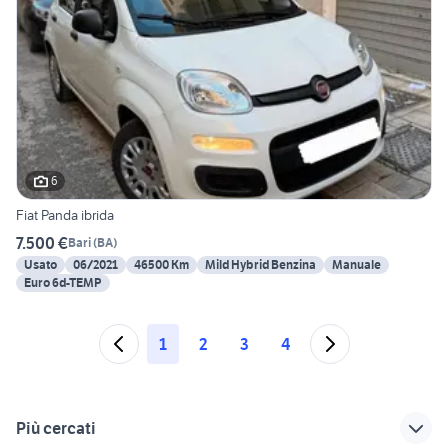
6
Fiat Panda ibrida
7.500 €
Bari
(
BA
)
Usato
06/2021
46500 Km
Mild Hybrid Benzina
Manuale
Euro 6d-TEMP
1
2
3
4
Più cercati