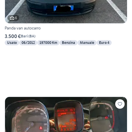
6
Panda van autocarro
3.500 €
Bari
(
BA
)
Usato
06/2012
197000 Km
Benzina
Manuale
Euro 4