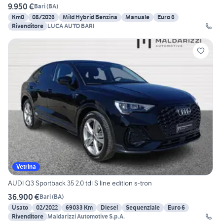
9.950 €
Bari
(
BA
)
Km0
08/2026
Mild Hybrid Benzina
Manuale
Euro 6
Rivenditore
LUCA AUTO BARI
Vetrina
AUDI Q3 Sportback 35 2.0 tdi S line edition s-tron
36.900 €
Bari
(
BA
)
Usato
02/2022
69033 Km
Diesel
Sequenziale
Euro 6
Rivenditore
Maldarizzi Automotive S.p.A.