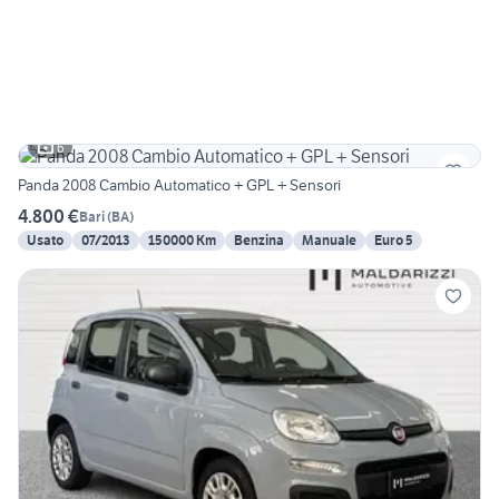
6
Panda 2008 Cambio Automatico + GPL + Sensori
4.800 €
Bari
(
BA
)
Usato
07/2013
150000 Km
Benzina
Manuale
Euro 5