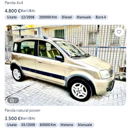
Panda 4x4
4.800 €
Bari
(
BA
)
Usato
12/2008
200000 Km
Diesel
Manuale
Euro 4
2
Panda natural power
3.500 €
Bari
(
BA
)
Usato
03/2009
80000 Km
Metano
Manuale