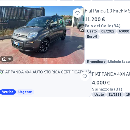
Fiat Panda 1.0 FireFly 
11.200 €
Palo del Colle
(
BA
)
Usato
05/2022
63000
Euro 6
20
Rivenditore
Michele Sasso
Auto
FI
4.000 €
Spinazzola
(
BT
)
Vetrina
Urgente
Usato
11/1989
1