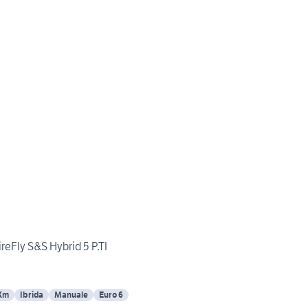
reFly S&S Hybrid 5 P.TI
 Km
Ibrida
Manuale
Euro 6