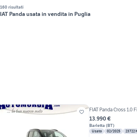
.160 risultati
IAT Panda usata in vendita in Puglia
FIAT Panda Cross 1.0 Fi
13.990 €
Barletta
(
BT
)
Usato
02/2025
23722