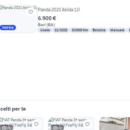
Panda 2021 ibrida 1.0
6.900 €
Bari
(
BA
)
Vetrina
Usato
11/2020
53000 Km
Benzina
Manuale
celti per te
20
22