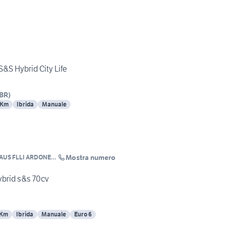
S&S Hybrid City Life
BR
)
 Km
Ibrida
Manuale
Mostra numero
US FLLI ARDONE
hybrid s&s 70cv
 Km
Ibrida
Manuale
Euro 6