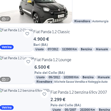
17
Rivenditore
Automurgia
Fiat Panda 1.2 Classic
4.900 €
Bari
(
BA
)
Vetrina
Usato
07/2012
112000 Km
Benzina
Manuale
Fiat Panda 1.2 Lounge
6.500 €
Palo del Colle
(
BA
)
Usato
09/2012
102000 Km
Benzina
Manuale
17
Rivenditore
Michele Sasso Vendita e Noleggio Auto
Fiat Panda 1.2 benzina 69cv 2007
2.299 €
Palo del Colle
(
BA
)
Vetrina
Usato
05/2007
202000 Km
Benzina