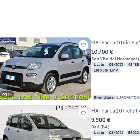
FIAT Panda 1.0 FireFly 
10.700 €
San Vito dei Normanni
(
Usato
09/2022
48485
Euro 6d-TEMP
10
Rivenditore
EUROAUTOHA
SRL
FIAT Panda 1.0 firefly 
9.900 €
Bari
(
BA
)
Usato
03/2021
56020