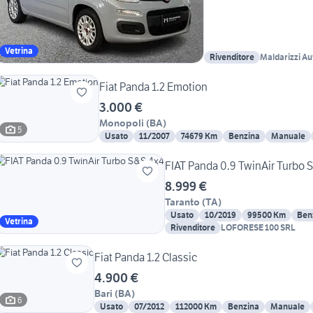
Vetrina
Rivenditore
Maldarizzi Au
Fiat Panda 1.2 Emotion
3.000 €
Monopoli
(
BA
)
5
Usato
11/2007
74679 Km
Benzina
Manuale
FIAT Panda 0.9 TwinAir Turbo 
8.999 €
Taranto
(
TA
)
Usato
10/2019
99500 Km
Ben
Vetrina
Rivenditore
LOFORESE 100 SRL
Fiat Panda 1.2 Classic
4.900 €
Bari
(
BA
)
6
Usato
07/2012
112000 Km
Benzina
Manuale