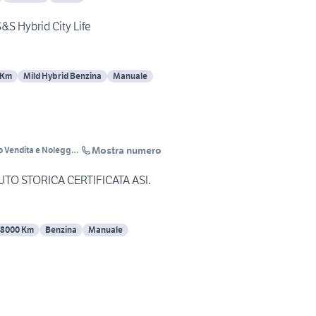
S&S Hybrid City Life
 Km
Mild Hybrid Benzina
Manuale
Mostra numero
 Vendita e Noleggio
AT PANDA 4X4 AUTO STORICA CERTIFICATA ASI.
58000 Km
Benzina
Manuale