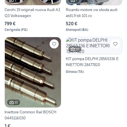
3
7
Cerchi 19 originali nuova Audi A3
Ricambi motore vw skoda audi
Q3 Volkswagen
atd1.9 tdi 101 cv
799 €
520 €
Cerignola
(
FG
)
Monopoli
(
BA
)
10
KIT pompa DELPHI 28565336 E
INIETTORI 28477820
Ginosa
(
TA
)
10
Iniettore Common Rail BOSCH
0445116030
1 €