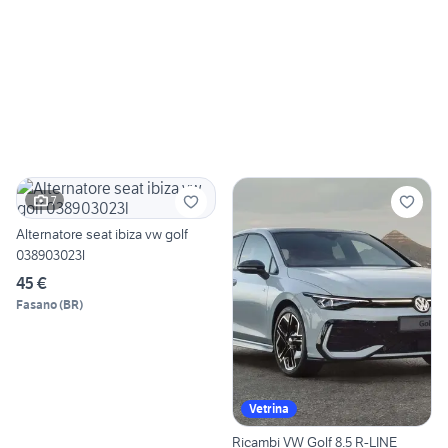
7
Alternatore seat ibiza vw golf
038903023l
45 €
Fasano
(
BR
)
Vetrina
Ricambi VW Golf 8.5 R-LINE