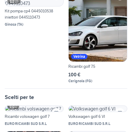
15
Kit pompa cp4 0445010538
iniettori 0445110473
Ginosa
(
TA
)
Vetrina
Ricambi golf 7.5
100 €
Cerignola
(
FG
)
Scelti per te
2
Ricambi volswagen golf 7
Volkswagen golf 6 VI
EURO RICAMBI SUD S.R.L
EURO RICAMBI SUD S.R.L