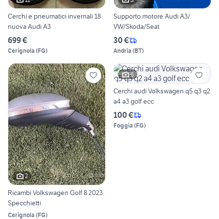
Cerchi e pneumatici invernali 18
Supporto motore Audi A3/
nuova Audi A3
VW/Skoda/Seat
699 €
30 €
Cerignola
(
FG
)
Andria
(
BT
)
6
Cerchi audi Volkswagen q5 q3 q2
a4 a3 golf ecc
100 €
Foggia
(
FG
)
2
Ricambi Volkswagen Golf 8 2023
Specchietti
Cerignola
(
FG
)