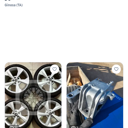
Ginosa
(
TA
)
11
3