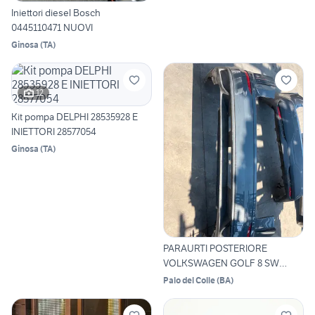
Iniettori diesel Bosch
0445110471 NUOVI
Ginosa
(
TA
)
12
Kit pompa DELPHI 28535928 E
INIETTORI 28577054
Ginosa
(
TA
)
PARAURTI POSTERIORE
VOLKSWAGEN GOLF 8 SW
ANNO:2021
Palo del Colle
(
BA
)