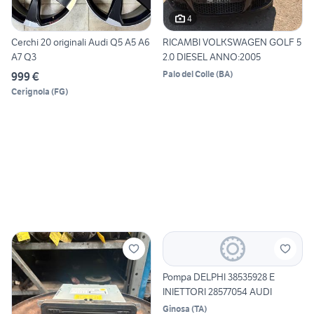
4
Cerchi 20 originali Audi Q5 A5 A6
RICAMBI VOLKSWAGEN GOLF 5
A7 Q3
2.0 DIESEL ANNO:2005
Palo del Colle
(
BA
)
999 €
Cerignola
(
FG
)
Pompa DELPHI 38535928 E
INIETTORI 28577054 AUDI
Ginosa
(
TA
)