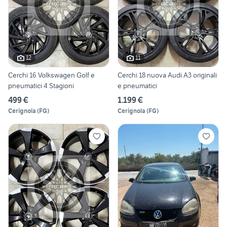
12
11
Cerchi 16 Volkswagen Golf e
Cerchi 18 nuova Audi A3 originali
pneumatici 4 Stagioni
e pneumatici
499 €
1.199 €
Cerignola
(
FG
)
Cerignola
(
FG
)