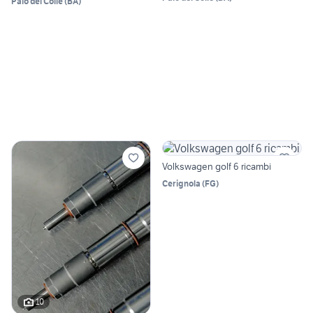
Palo del Colle
(
BA
)
Volkswagen golf 6 ricambi
Cerignola
(
FG
)
10