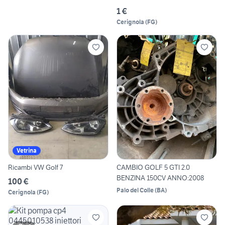
1 €
Cerignola
(
FG
)
Vetrina
Ricambi VW Golf 7
CAMBIO GOLF 5 GTI 2.0
BENZINA 150CV ANNO:2008
100 €
Palo del Colle
(
BA
)
Cerignola
(
FG
)