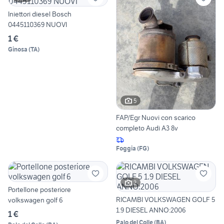
Iniettori diesel Bosch
0445110369 NUOVI
1 €
Ginosa
(
TA
)
5
FAP/Egr Nuovi con scarico
completo Audi A3 8v
Foggia
(
FG
)
2
Portellone posteriore
RICAMBI VOLKSWAGEN GOLF 5
volkswagen golf 6
1.9 DIESEL ANNO:2006
1 €
Palo del Colle
(
BA
)