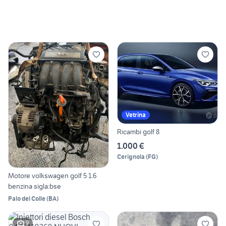
Vetrina
Ricambi golf 8
1.000 €
Cerignola
(
FG
)
Motore volkswagen golf 5 1.6
benzina sigla:bse
Palo del Colle
(
BA
)
9