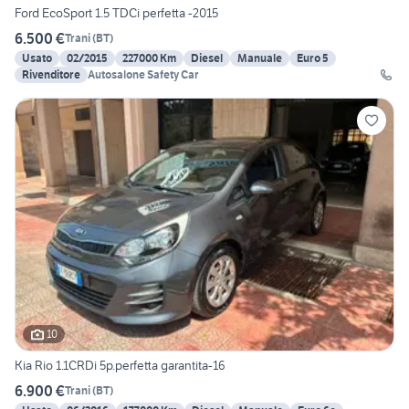
Ford EcoSport 1.5 TDCi perfetta -2015
6.500 €
Trani
(
BT
)
Usato
02/2015
227000 Km
Diesel
Manuale
Euro 5
Rivenditore
Autosalone Safety Car
10
Kia Rio 1.1CRDi 5p.perfetta garantita-16
6.900 €
Trani
(
BT
)