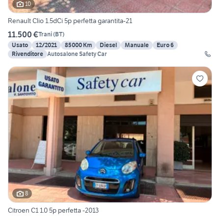
10
Renault Clio 1.5dCi 5p perfetta garantita-21
11.500 €
Trani
(
BT
)
Usato
12/2021
85000 Km
Diesel
Manuale
Euro 6
Rivenditore
Autosalone Safety Car
8
Citroen C1 1.0 5p perfetta -2013