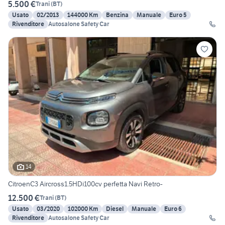
5.500 €
Trani
(
BT
)
Usato
02/2013
144000 Km
Benzina
Manuale
Euro 5
Rivenditore
Autosalone Safety Car
14
CitroenC3 Aircross1.5HDi100cv perfetta Navi Retro-
12.500 €
Trani
(
BT
)
Usato
03/2020
102000 Km
Diesel
Manuale
Euro 6
Rivenditore
Autosalone Safety Car