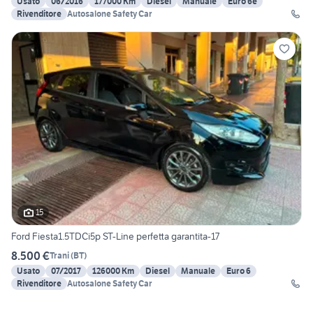
Usato
06/2016
177000 Km
Diesel
Manuale
Euro 6e
Rivenditore
Autosalone Safety Car
15
Ford Fiesta1.5TDCi5p ST-Line perfetta garantita-17
8.500 €
Trani
(
BT
)
Usato
07/2017
126000 Km
Diesel
Manuale
Euro 6
Rivenditore
Autosalone Safety Car