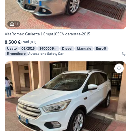
11
AlfaRomeo Giulietta 1.6mjet105CV garantita-2015
8.500 €
Trani
(
BT
)
Usato
06/2015
140000 Km
Diesel
Manuale
Euro 5
Rivenditore
Autosalone Safety Car