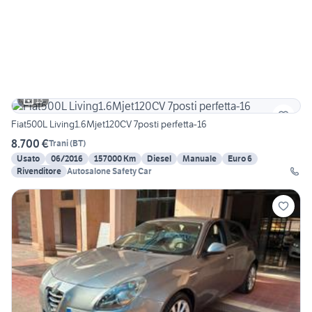
13
Fiat500L Living1.6Mjet120CV 7posti perfetta-16
8.700 €
Trani
(
BT
)
Usato
06/2016
157000 Km
Diesel
Manuale
Euro 6
Rivenditore
Autosalone Safety Car