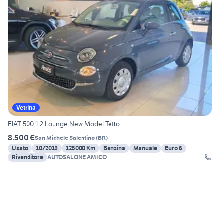
Vetrina
FIAT 500 1.2 Lounge New Model Tetto
8.500 €
San Michele Salentino
(
BR
)
Usato
10/2016
125000 Km
Benzina
Manuale
Euro 6
Rivenditore
AUTOSALONE AMICO