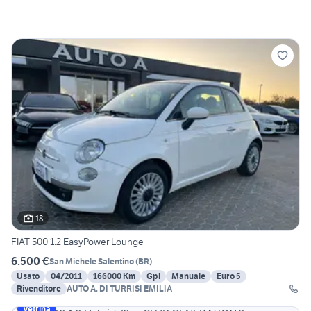
18
FIAT 500 1.2 EasyPower Lounge
6.500 €
San Michele Salentino
(
BR
)
Usato
04/2011
166000 Km
Gpl
Manuale
Euro 5
Rivenditore
AUTO A. DI TURRISI EMILIA
Vetrina