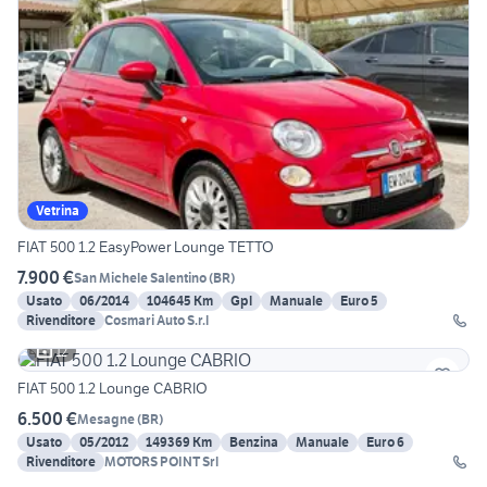
Vetrina
FIAT 500 1.2 EasyPower Lounge TETTO
7.900 €
San Michele Salentino
(
BR
)
Usato
06/2014
104645 Km
Gpl
Manuale
Euro 5
Rivenditore
Cosmari Auto S.r.l
12
FIAT 500 1.2 Lounge CABRIO
6.500 €
Mesagne
(
BR
)
Usato
05/2012
149369 Km
Benzina
Manuale
Euro 6
Rivenditore
MOTORS POINT Srl