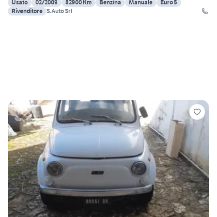
Usato
02/2009
82900 Km
Benzina
Manuale
Euro 5
Rivenditore
S.Auto Srl