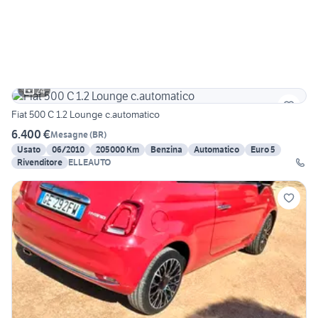
24
Fiat 500 C 1.2 Lounge c.automatico
6.400 €
Mesagne
(
BR
)
Usato
06/2010
205000 Km
Benzina
Automatico
Euro 5
Rivenditore
ELLEAUTO