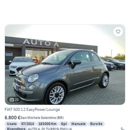
20
FIAT 500 1.2 EasyPower Lounge
6.800 €
San Michele Salentino
(
BR
)
Usato
07/2014
183000 Km
Gpl
Manuale
Euro 6e
Rivenditore
AUTO A. DI TURRISI EMILIA