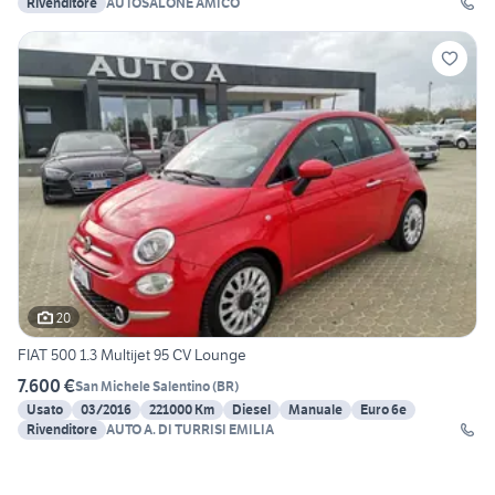
Rivenditore
AUTOSALONE AMICO
20
FIAT 500 1.3 Multijet 95 CV Lounge
7.600 €
San Michele Salentino
(
BR
)
Usato
03/2016
221000 Km
Diesel
Manuale
Euro 6e
Rivenditore
AUTO A. DI TURRISI EMILIA