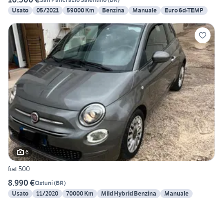
Usato
05/2021
59000 Km
Benzina
Manuale
Euro 6d-TEMP
6
fiat 500
8.990 €
Ostuni
(
BR
)
Usato
11/2020
70000 Km
Mild Hybrid Benzina
Manuale