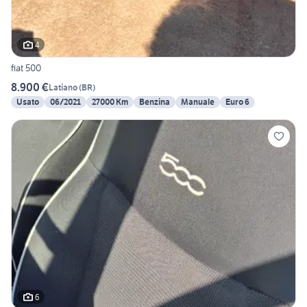
4
fiat 500
8.900 €
Latiano
(
BR
)
Usato
06/2021
27000 Km
Benzina
Manuale
Euro 6
6