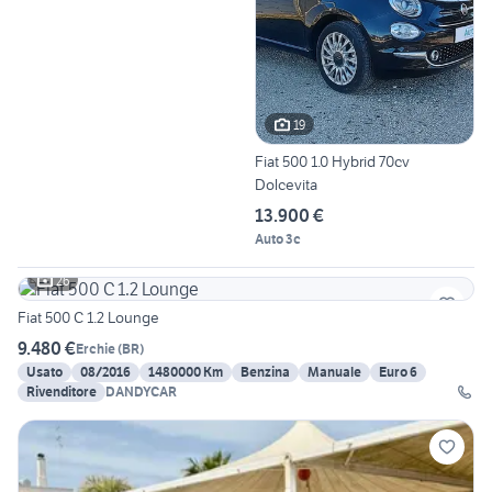
19
Fiat 500 1.0 Hybrid 70cv
Dolcevita
13.900 €
Auto 3c
26
Fiat 500 C 1.2 Lounge
9.480 €
Erchie
(
BR
)
Usato
08/2016
1480000 Km
Benzina
Manuale
Euro 6
Rivenditore
DANDYCAR