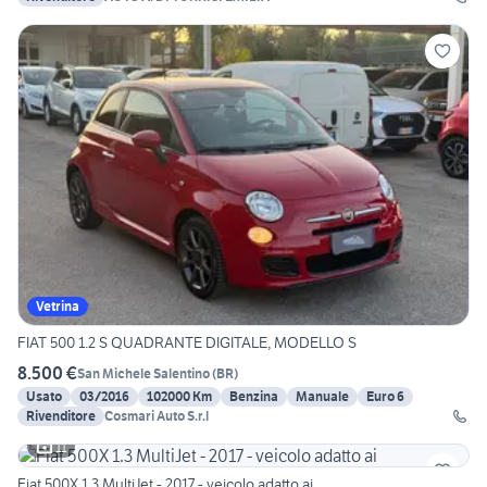
Vetrina
FIAT 500 1.2 S QUADRANTE DIGITALE, MODELLO S
8.500 €
San Michele Salentino
(
BR
)
Usato
03/2016
102000 Km
Benzina
Manuale
Euro 6
Rivenditore
Cosmari Auto S.r.l
11
Fiat 500X 1.3 MultiJet - 2017 - veicolo adatto ai