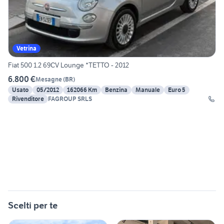
Vetrina
Fiat 500 1.2 69CV Lounge *TETTO - 2012
6.800 €
Mesagne
(
BR
)
Usato
05/2012
162066 Km
Benzina
Manuale
Euro 5
Rivenditore
FAGROUP SRLS
Scelti per te