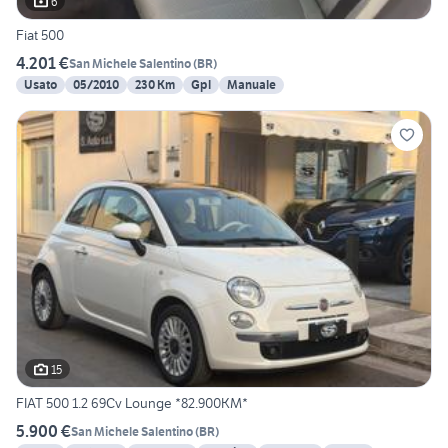
6
Fiat 500
4.201 €
San Michele Salentino
(
BR
)
Usato
05/2010
230 Km
Gpl
Manuale
15
FIAT 500 1.2 69Cv Lounge *82.900KM*
5.900 €
San Michele Salentino
(
BR
)