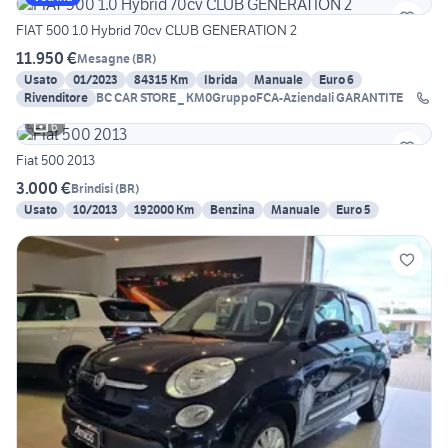
FIAT 500 1.0 Hybrid 70cv CLUB GENERATION 2
11.950 €
Mesagne
(
BR
)
Usato
01/2023
84315 Km
Ibrida
Manuale
Euro 6
Rivenditore
BC CAR STORE _ KM0GruppoFCA-Aziendali GARANTITE
6
Fiat 500 2013
3.000 €
Brindisi
(
BR
)
Usato
10/2013
192000 Km
Benzina
Manuale
Euro 5