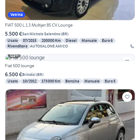
Vetrina
FIAT 500 L 1.3 Multijet 85 CV Lounge
5.500 €
San Michele Salentino
(
BR
)
Usato
07/2015
200000 Km
Diesel
Manuale
Euro 6
Rivenditore
AUTOSALONE AMICO
6
Fiat 500 lounge
6.500 €
Brindisi
(
BR
)
Usato
10/2012
173000 Km
Benzina
Manuale
Euro 5