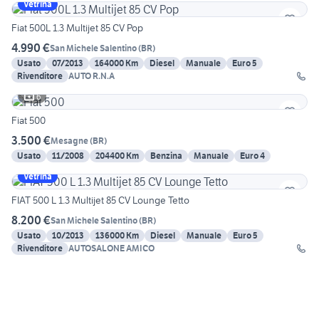
Vetrina
Fiat 500L 1.3 Multijet 85 CV Pop
4.990 €
San Michele Salentino
(
BR
)
Usato
07/2013
164000 Km
Diesel
Manuale
Euro 5
Rivenditore
AUTO R.N.A
6
Fiat 500
3.500 €
Mesagne
(
BR
)
Usato
11/2008
204400 Km
Benzina
Manuale
Euro 4
Vetrina
FIAT 500 L 1.3 Multijet 85 CV Lounge Tetto
8.200 €
San Michele Salentino
(
BR
)
Usato
10/2013
136000 Km
Diesel
Manuale
Euro 5
Rivenditore
AUTOSALONE AMICO