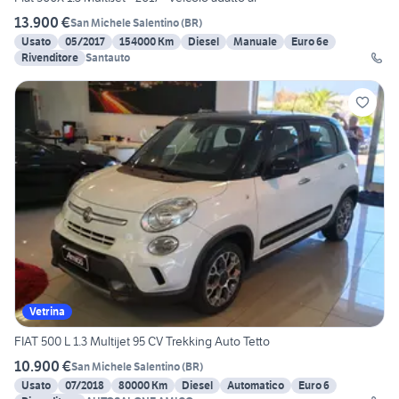
13.900 €
San Michele Salentino
(
BR
)
Usato
05/2017
154000 Km
Diesel
Manuale
Euro 6e
Rivenditore
Santauto
Vetrina
FIAT 500 L 1.3 Multijet 95 CV Trekking Auto Tetto
10.900 €
San Michele Salentino
(
BR
)
Usato
07/2018
80000 Km
Diesel
Automatico
Euro 6