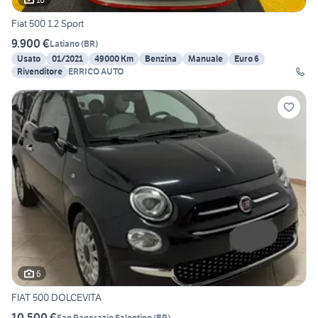
Fiat 500 1.2 Sport
9.900 €
Latiano
(
BR
)
Usato
01/2021
49000 Km
Benzina
Manuale
Euro 6
Rivenditore
ERRICO AUTO
6
FIAT 500 DOLCEVITA
10.500 €
San Pancrazio Salentino
(
BR
)