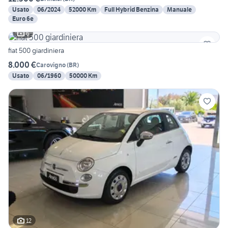
Usato
06/2024
52000 Km
Full Hybrid Benzina
Manuale
Euro 6e
6
fiat 500 giardiniera
8.000 €
Carovigno
(
BR
)
Usato
06/1960
50000 Km
12