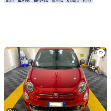
Usato
04/1995
101177 Km
Benzina
Manuale
Euro 1
10