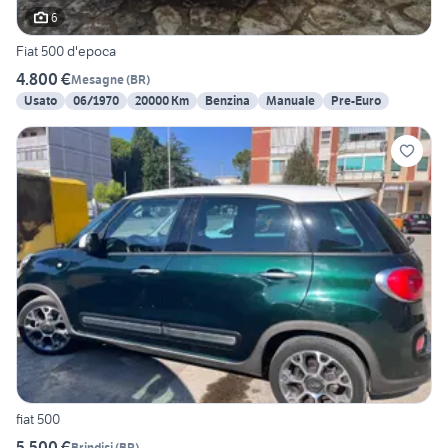
6
Fiat 500 d'epoca
4.800 €
Mesagne
(
BR
)
Usato
06/1970
20000 Km
Benzina
Manuale
Pre-Euro
fiat 500
5.500 €
Brindisi
(
BR
)