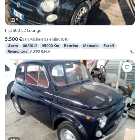
5
Fiat 500 1.2 Lounge
5.500 €
San Michele Salentino
(
BR
)
Usato
06/2012
95000 Km
Benzina
Manuale
Euro 5
Rivenditore
AUTO R.N.A