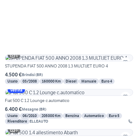
6
STUPENDA FIAT 500 ANNO 2008 1.3 MULTIJET EURO 4
4.500 €
Brindisi
(
BR
)
Usato
03/2008
160000 Km
Diesel
Manuale
Euro 4
Vetrina
Fiat 500 C 1.2 Lounge c.automatico
6.400 €
Mesagne
(
BR
)
Usato
06/2010
205000 Km
Benzina
Automatico
Euro 5
Rivenditore
ELLEAUTO
6