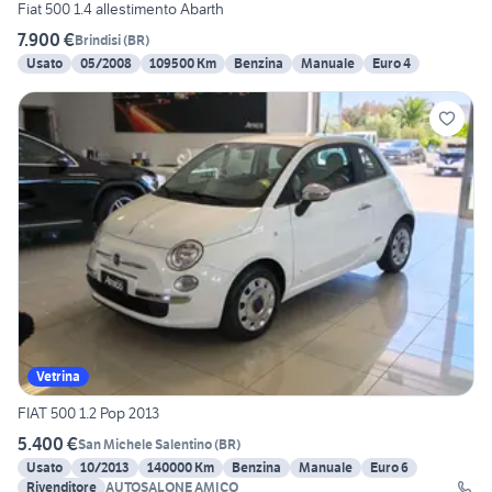
Fiat 500 1.4 allestimento Abarth
7.900 €
Brindisi
(
BR
)
Usato
05/2008
109500 Km
Benzina
Manuale
Euro 4
Vetrina
FIAT 500 1.2 Pop 2013
5.400 €
San Michele Salentino
(
BR
)
Usato
10/2013
140000 Km
Benzina
Manuale
Euro 6
Rivenditore
AUTOSALONE AMICO