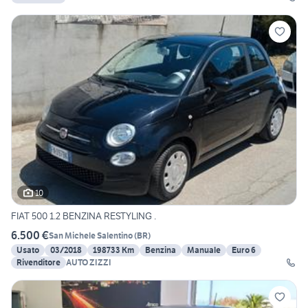
10
FIAT 500 1.2 BENZINA RESTYLING .
6.500 €
San Michele Salentino
(
BR
)
Usato
03/2018
198733 Km
Benzina
Manuale
Euro 6
Rivenditore
AUTO ZIZZI