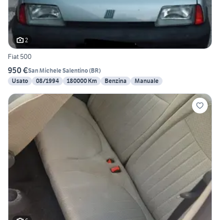
2
Fiat 500
950 €
San Michele Salentino
(
BR
)
Usato
08/1994
180000 Km
Benzina
Manuale