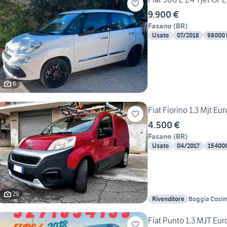
9.900 €
Fasano
(
BR
)
Usato
07/2018
98000
6
Fiat Fiorino 1.3 Mjt Eu
4.500 €
Fasano
(
BR
)
Usato
04/2017
15400
29
Rivenditore
Boggia Cosi
Fiat Punto 1.3 MJT Euro