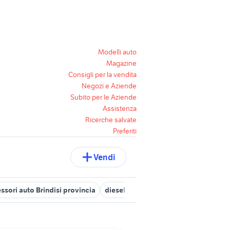
Modelli auto
Magazine
Consigli per la vendita
Negozi e Aziende
Subito per le Aziende
Assistenza
Ricerche salvate
Preferiti
Vendi
ssori auto Brindisi provincia
diesel c3 Puglia
audi brindisi
mer