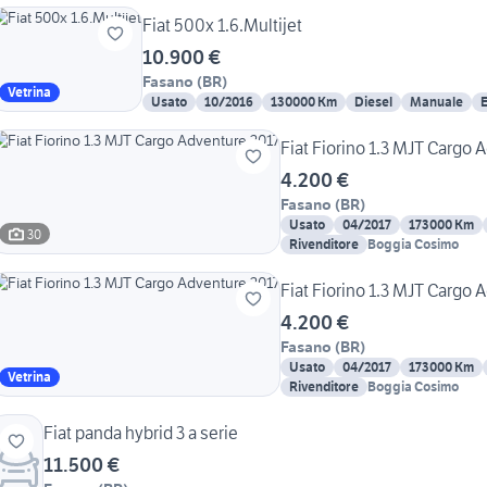
Fiat 500x 1.6.Multijet
10.900 €
Fasano
(
BR
)
Vetrina
Usato
10/2016
130000 Km
Diesel
Manuale
E
Fiat Fiorino 1.3 MJT Cargo 
4.200 €
Fasano
(
BR
)
Usato
04/2017
173000 Km
30
Rivenditore
Boggia Cosimo
Fiat Fiorino 1.3 MJT Cargo 
4.200 €
Fasano
(
BR
)
Usato
04/2017
173000 Km
Vetrina
Rivenditore
Boggia Cosimo
Fiat panda hybrid 3 a serie
11.500 €