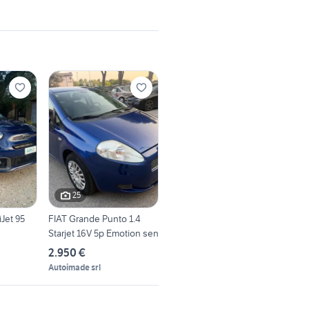
25
iJet 95
FIAT Grande Punto 1.4
Starjet 16V 5p Emotion sen
2.950 €
Autoimade srl