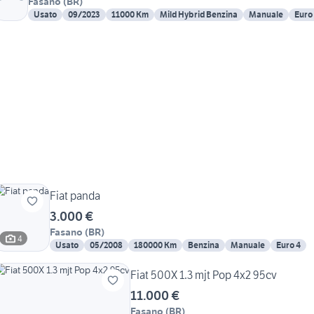
Fasano
(
BR
)
Usato
09/2023
11000 Km
Mild Hybrid Benzina
Manuale
Euro
Fiat panda
3.000 €
Fasano
(
BR
)
4
Usato
05/2008
180000 Km
Benzina
Manuale
Euro 4
Fiat 500X 1.3 mjt Pop 4x2 95cv
11.000 €
Fasano
(
BR
)