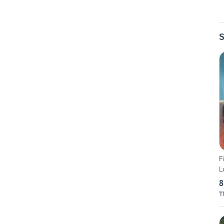
S
F
L
8
T