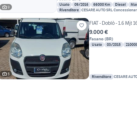
Usato
09/2016
66000 Km
Diesel
Man
9
Rivenditore
CESARE AUTO SRL Concessionar
FIAT - Doblò - 1.6 Mjt
9.000 €
Fasano
(
BR
)
Usato
03/2015
21000
8
Rivenditore
CESARE AUTO
Concessionar