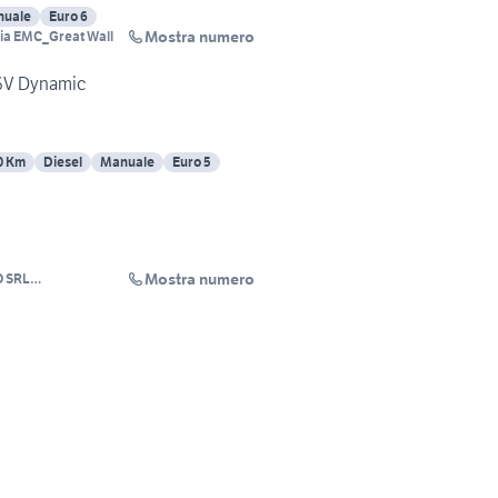
uale
Euro 6
Mostra numero
ia EMC_Great Wall
 16V Dynamic
0 Km
Diesel
Manuale
Euro 5
Mostra numero
 SRL
ia EMC_Great Wall