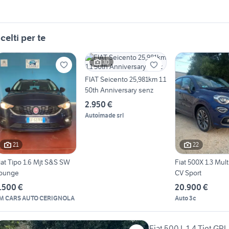
celti per te
30
FIAT Seicento 25,981km 1.1
50th Anniversary senz
2.950 €
Autoimade srl
21
22
iat Tipo 1.6 Mjt S&S SW
Fiat 500X 1.3 Mult
ounge
CV Sport
.500 €
20.900 €
M CARS AUTO CERIGNOLA
Auto 3c
Fiat 500 L 1.4 Tjet GPL