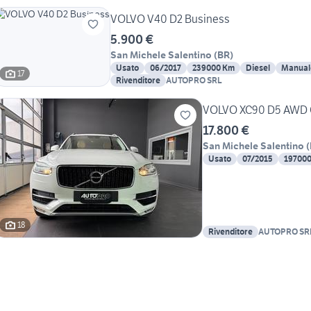
VOLVO V40 D2 Business
5.900 €
San Michele Salentino
(
BR
)
Usato
06/2017
239000 Km
Diesel
Manual
17
Rivenditore
AUTOPRO SRL
VOLVO XC90 D5 AWD G
17.800 €
San Michele Salentino
(
Usato
07/2015
19700
18
Rivenditore
AUTOPRO SR