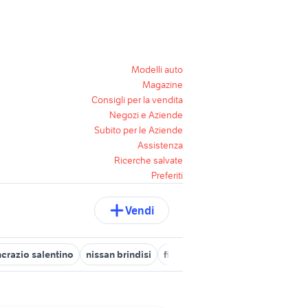
Modelli auto
Magazine
Consigli per la vendita
Negozi e Aziende
Subito per le Aziende
Assistenza
Ricerche salvate
Preferiti
Vendi
crazio salentino
nissan brindisi
fiorino brindisi
accessori auto