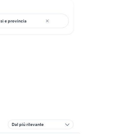
Dal più rilevante