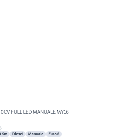
150CV FULL LED MANUALE MY16
)
0 Km
Diesel
Manuale
Euro 6