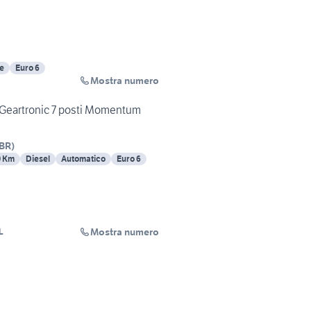
e
Euro 6
Mostra numero
eartronic 7 posti Momentum
BR
)
0 Km
Diesel
Automatico
Euro 6
Mostra numero
L