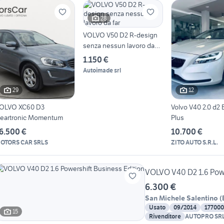
28
VOLVO V50 D2 R-design
senza nessun lavoro da
far
1.150 €
Autoimade srl
29
12
OLVO XC60 D3
Volvo V40 2.0 d2
eartronic Momentum
Plus
6.500 €
10.700 €
OTORS CAR SRLS
ZITO AUTO S.R.L.
VOLVO V40 D2 1.6 Powe
6.300 €
San Michele Salentino
(
Usato
09/2014
17700
15
Rivenditore
AUTOPRO SR