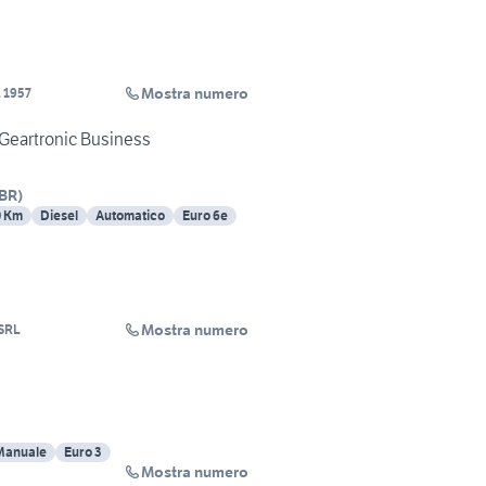
Mostra numero
 1957
eartronic Business
BR
)
0 Km
Diesel
Automatico
Euro 6e
Mostra numero
SRL
Manuale
Euro 3
Mostra numero