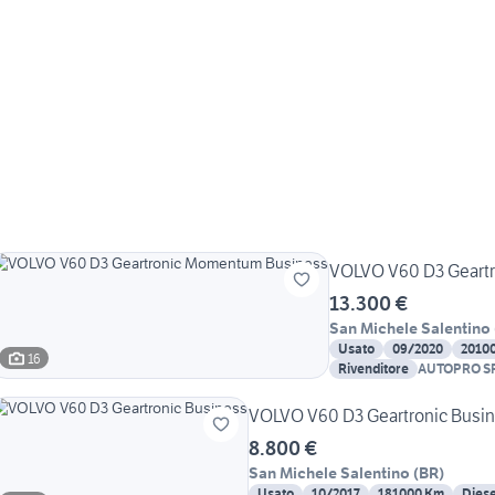
VOLVO V60 D3 Geart
13.300 €
San Michele Salentino
Usato
09/2020
2010
16
Rivenditore
AUTOPRO S
VOLVO V60 D3 Geartronic Busi
8.800 €
San Michele Salentino
(
BR
)
Usato
10/2017
181000 Km
Diese