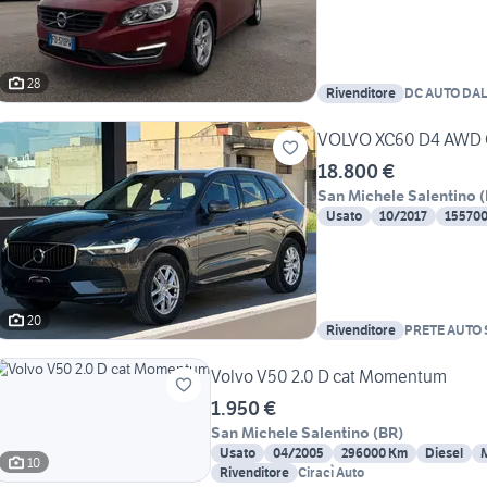
28
Rivenditore
DC AUTO DAL
VOLVO XC60 D4 AWD G
18.800 €
San Michele Salentino
(
Usato
10/2017
15570
20
Rivenditore
PRETE AUTO 
Volvo V50 2.0 D cat Momentum
1.950 €
San Michele Salentino
(
BR
)
Usato
04/2005
296000 Km
Diesel
10
Rivenditore
Ciracì Auto