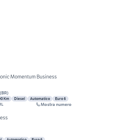
ronic Momentum Business
(
BR
)
00 Km
Diesel
Automatico
Euro 6
Mostra numero
RL
ness
l
Automatico
Euro 6