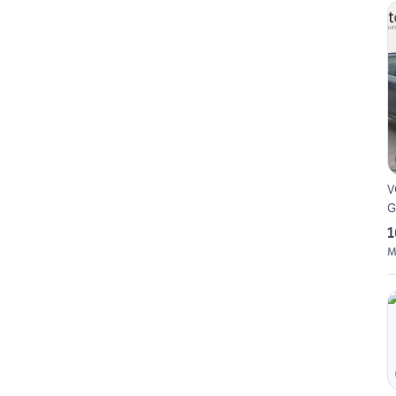
V
G
1
M