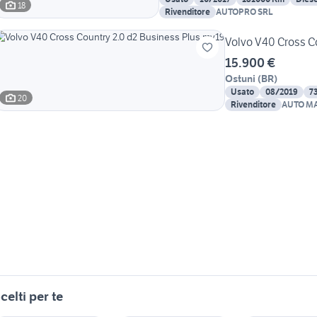
18
Rivenditore
AUTOPRO SRL
Volvo V40 Cross C
15.900 €
Ostuni
(
BR
)
Usato
08/2019
7
20
Rivenditore
AUTO MA
celti per te