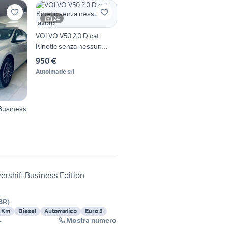
24
VOLVO V50 2.0 D cat
Kinetic senza nessun
lavoro
950 €
Autoimade srl
 Business
rshift Business Edition
BR
)
0 Km
Diesel
Automatico
Euro 5
Mostra numero
L