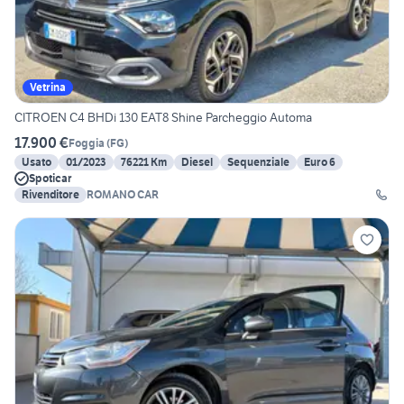
Vetrina
CITROEN C4 BHDi 130 EAT8 Shine Parcheggio Automa
17.900 €
Foggia
(
FG
)
Usato
01/2023
76221 Km
Diesel
Sequenziale
Euro 6
Spoticar
Rivenditore
ROMANO CAR