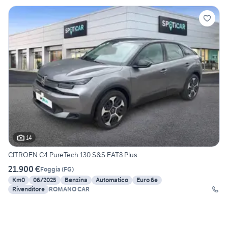
14
CITROEN C4 PureTech 130 S&S EAT8 Plus
21.900 €
Foggia
(
FG
)
Km0
06/2025
Benzina
Automatico
Euro 6e
Rivenditore
ROMANO CAR