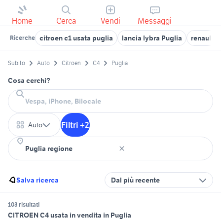
Home
Cerca
Vendi
Messaggi
citroen c1 usata puglia
lancia lybra Puglia
renault c
Ricerche
Subito
Auto
Citroen
C4
Puglia
Cosa cerchi?
Filtri +2
Auto
Salva ricerca
Dal più recente
103 risultati
CITROEN C4 usata in vendita in Puglia