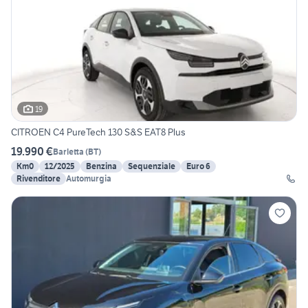
19
CITROEN C4 PureTech 130 S&S EAT8 Plus
19.990 €
Barletta
(
BT
)
Km0
12/2025
Benzina
Sequenziale
Euro 6
Rivenditore
Automurgia