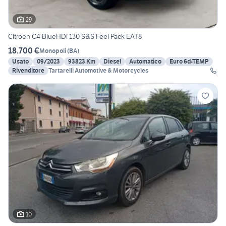
29
Citroën C4 BlueHDi 130 S&S Feel Pack EAT8
18.700 €
Monopoli
(
BA
)
Usato
09/2023
93823 Km
Diesel
Automatico
Euro 6d-TEMP
Rivenditore
Tartarelli Automotive & Motorcycles
10