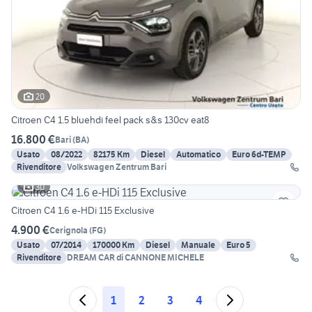
20
Citroen C4 1.5 bluehdi feel pack s&s 130cv eat8
16.800 €
Bari
(
BA
)
Usato
08/2022
82175 Km
Diesel
Automatico
Euro 6d-TEMP
Rivenditore
Volkswagen Zentrum Bari
30
Citroen C4 1.6 e-HDi 115 Exclusive
4.900 €
Cerignola
(
FG
)
Usato
07/2014
170000 Km
Diesel
Manuale
Euro 5
Rivenditore
DREAM CAR di CANNONE MICHELE
1
2
3
4