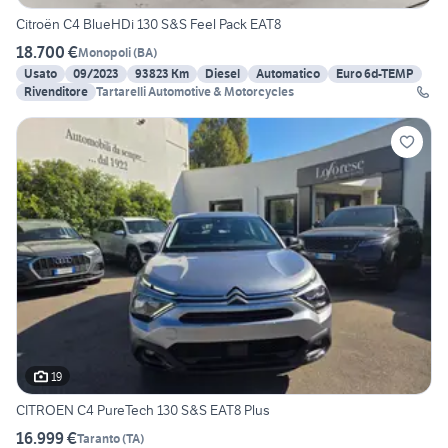
Citroën C4 BlueHDi 130 S&S Feel Pack EAT8
18.700 €
Monopoli
(
BA
)
Usato
09/2023
93823 Km
Diesel
Automatico
Euro 6d-TEMP
Rivenditore
Tartarelli Automotive & Motorcycles
19
CITROEN C4 PureTech 130 S&S EAT8 Plus
16.999 €
Taranto
(
TA
)