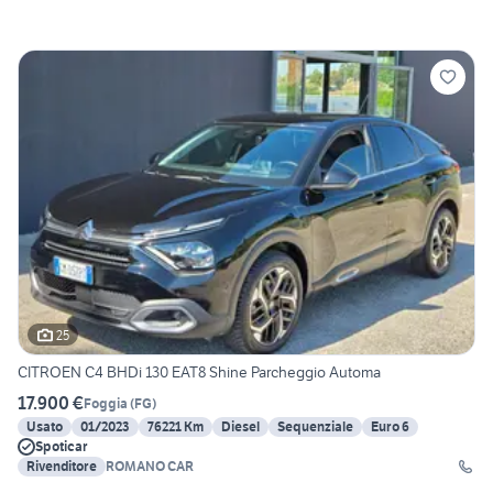
25
CITROEN C4 BHDi 130 EAT8 Shine Parcheggio Automa
17.900 €
Foggia
(
FG
)
Usato
01/2023
76221 Km
Diesel
Sequenziale
Euro 6
Spoticar
Rivenditore
ROMANO CAR