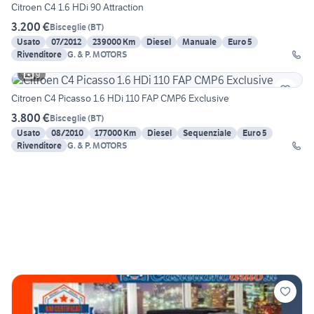
Citroen C4 1.6 HDi 90 Attraction
3.200 €
Bisceglie
(
BT
)
Usato
07/2012
239000 Km
Diesel
Manuale
Euro 5
Rivenditore
G. & P. MOTORS
9
Citroen C4 Picasso 1.6 HDi 110 FAP CMP6 Exclusive
3.800 €
Bisceglie
(
BT
)
Usato
08/2010
177000 Km
Diesel
Sequenziale
Euro 5
Rivenditore
G. & P. MOTORS