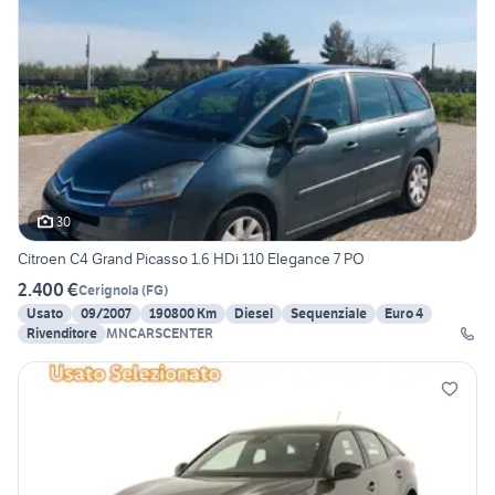
30
Citroen C4 Grand Picasso 1.6 HDi 110 Elegance 7 PO
2.400 €
Cerignola
(
FG
)
Usato
09/2007
190800 Km
Diesel
Sequenziale
Euro 4
Rivenditore
MNCARSCENTER