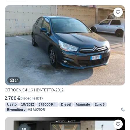
17
CITROEN C4 1.6 HDì-TETTO-2012
2.700 €
Bisceglie
(
BT
)
Usato
10/2012
375000 Km
Diesel
Manuale
Euro 5
Rivenditore
VS MOTOR