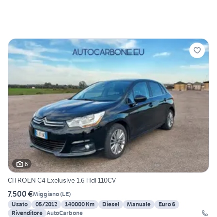
6
CITROEN C4 Exclusive 1.6 Hdi 110CV
7.500 €
Miggiano
(
LE
)
Usato
05/2012
140000 Km
Diesel
Manuale
Euro 6
Rivenditore
AutoCarbone