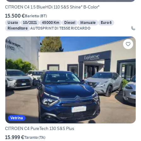
CITROEN C4 1.5 BlueHDi 110 S&S Shine" B-Color"
15.500 €
Barletta
(
BT
)
Usato
10/2021
45000 Km
Diesel
Manuale
Euro 6
Rivenditore
AUTOSPRINT DI TESSE RICCARDO
Vetrina
CITROEN C4 PureTech 130 S&S Plus
15.999 €
Taranto
(
TA
)