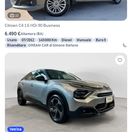
10
Citroen C4 1.6 HDi 90 Business
6.490 €
Altamura
(
BA
)
Usato
07/2012
143000 Km
Diesel
Manuale
Euro 5
Rivenditore
DREAM CAR di Simone Stefano
Vetrina