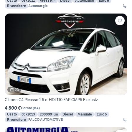
Usato
05/2022
75698 Km
Diesel
Automatico
Euro 6
Rivenditore
Automurgia
20
Citroen C4 Picasso 1.6 e-HDi 110 FAP CMP6 Exclusiv
4.800 €
Corato
(
BA
)
Usato
03/2013
200000 Km
Diesel
Manuale
Euro 5
Rivenditore
FALCO AUTOMOTIVE