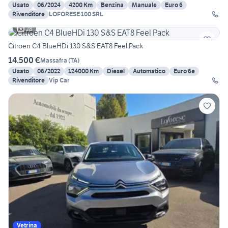
Usato
06/2024
4200 Km
Benzina
Manuale
Euro 6
Rivenditore
LOFORESE 100 SRL
28
Citroen C4 BlueHDi 130 S&S EAT8 Feel Pack
14.500 €
Massafra
(
TA
)
Usato
06/2022
124000 Km
Diesel
Automatico
Euro 6e
Rivenditore
Vip Car
Vetrina