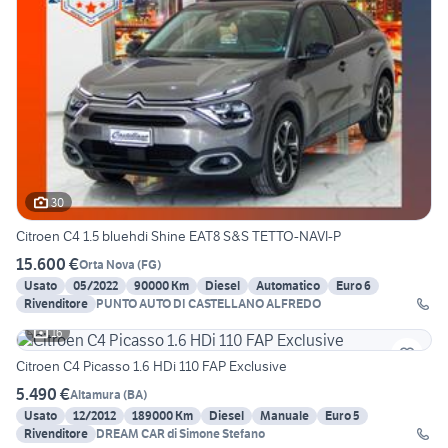
30
Citroen C4 1.5 bluehdi Shine EAT8 S&S TETTO-NAVI-P
15.600 €
Orta Nova
(
FG
)
Usato
05/2022
90000 Km
Diesel
Automatico
Euro 6
Rivenditore
PUNTO AUTO DI CASTELLANO ALFREDO
16
Citroen C4 Picasso 1.6 HDi 110 FAP Exclusive
5.490 €
Altamura
(
BA
)
Usato
12/2012
189000 Km
Diesel
Manuale
Euro 5
Rivenditore
DREAM CAR di Simone Stefano