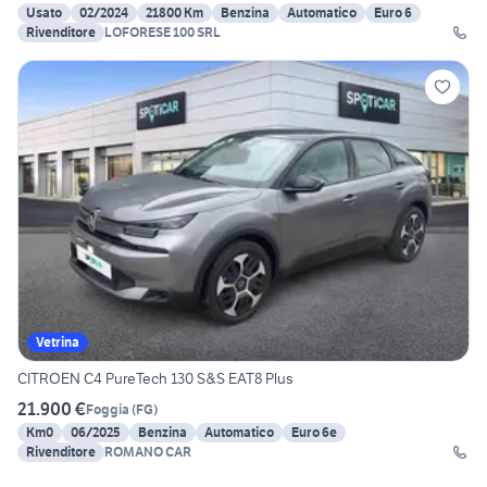
Usato
02/2024
21800 Km
Benzina
Automatico
Euro 6
Rivenditore
LOFORESE 100 SRL
Vetrina
CITROEN C4 PureTech 130 S&S EAT8 Plus
21.900 €
Foggia
(
FG
)
Km0
06/2025
Benzina
Automatico
Euro 6e
Rivenditore
ROMANO CAR