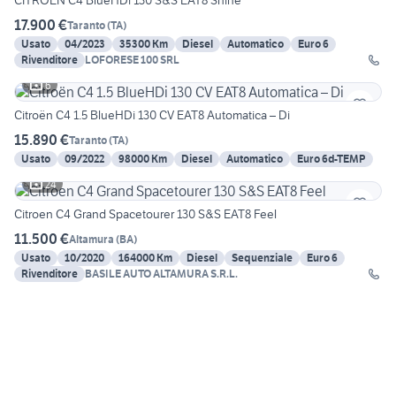
CITROEN C4 BlueHDi 130 S&S EAT8 Shine
17.900 €
Taranto
(
TA
)
Usato
04/2023
35300 Km
Diesel
Automatico
Euro 6
Rivenditore
LOFORESE 100 SRL
6
Citroën C4 1.5 BlueHDi 130 CV EAT8 Automatica – Di
15.890 €
Taranto
(
TA
)
Usato
09/2022
98000 Km
Diesel
Automatico
Euro 6d-TEMP
24
Citroen C4 Grand Spacetourer 130 S&S EAT8 Feel
11.500 €
Altamura
(
BA
)
Usato
10/2020
164000 Km
Diesel
Sequenziale
Euro 6
Rivenditore
BASILE AUTO ALTAMURA S.R.L.