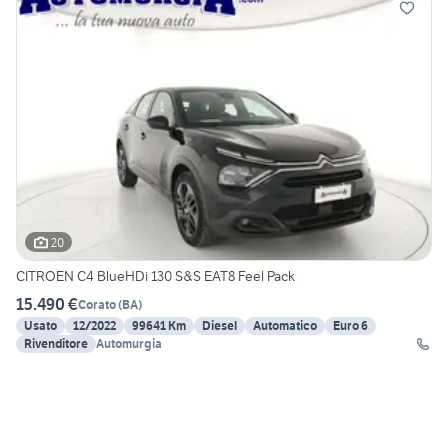
20
CITROEN C4 BlueHDi 130 S&S EAT8 Feel Pack
15.490 €
Corato
(
BA
)
Usato
12/2022
99641 Km
Diesel
Automatico
Euro 6
Rivenditore
Automurgia