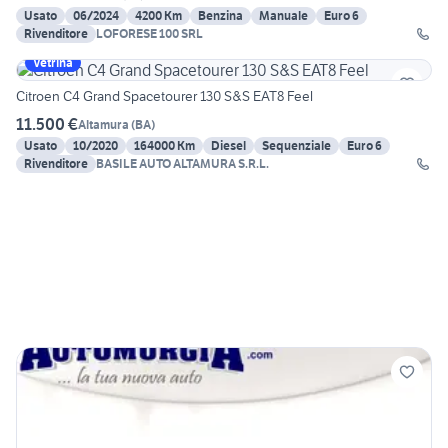
Usato
06/2024
4200 Km
Benzina
Manuale
Euro 6
Rivenditore
LOFORESE 100 SRL
Vetrina
Citroen C4 Grand Spacetourer 130 S&S EAT8 Feel
11.500 €
Altamura
(
BA
)
Usato
10/2020
164000 Km
Diesel
Sequenziale
Euro 6
Rivenditore
BASILE AUTO ALTAMURA S.R.L.