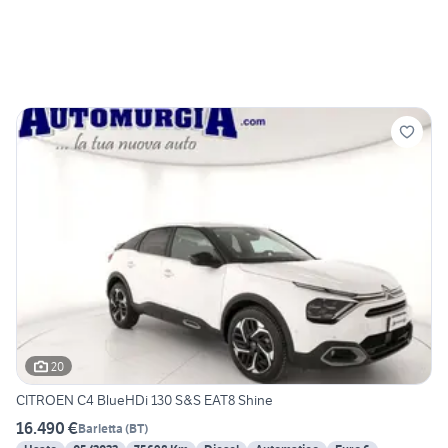
20
CITROEN C4 BlueHDi 130 S&S EAT8 Shine
16.490 €
Barletta
(
BT
)