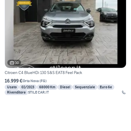
30
Citroen C4 BlueHDi 130 S&S EAT8 Feel Pack
16.999 €
Orta Nova
(
FG
)
Usato
02/2023
68000 Km
Diesel
Sequenziale
Euro 6e
Rivenditore
STILE CAR.IT