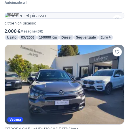
Autoimade srl
6
citroen c4 picasso
2.000 €
Mesagne
(
BR
)
Usato
03/2008
150000 Km
Diesel
Sequenziale
Euro 4
Vetrina