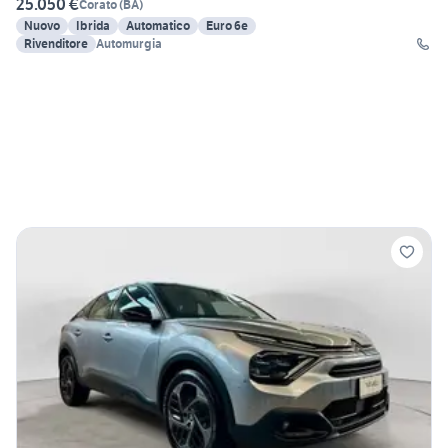
25.050 €
Corato
(
BA
)
Nuovo
Ibrida
Automatico
Euro 6e
Rivenditore
Automurgia