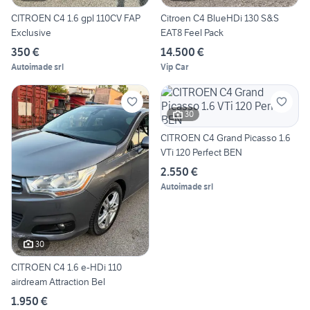
CITROEN C4 1.6 gpl 110CV FAP
Citroen C4 BlueHDi 130 S&S
Exclusive
EAT8 Feel Pack
350 €
14.500 €
Autoimade srl
Vip Car
30
CITROEN C4 Grand Picasso 1.6
VTi 120 Perfect BEN
2.550 €
Autoimade srl
30
CITROEN C4 1.6 e-HDi 110
airdream Attraction Bel
1.950 €