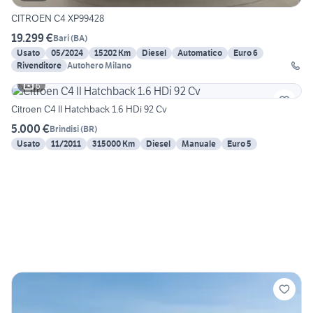
CITROEN C4 XP99428
19.299 €
Bari
(
BA
)
Usato
05/2024
15202 Km
Diesel
Automatico
Euro 6
Rivenditore
Autohero Milano
6
Citroen C4 II Hatchback 1.6 HDi 92 Cv
5.000 €
Brindisi
(
BR
)
Usato
11/2011
315000 Km
Diesel
Manuale
Euro 5