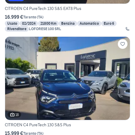
CITROEN C4 PureTech 130 S&S EAT8 Plus
16.999 €
Taranto
(
TA
)
Usato
02/2024
21800 Km
Benzina
Automatico
Euro 6
Rivenditore
LOFORESE 100 SRL
18
CITROEN C4 PureTech 130 S&S Plus
15.999 €
Taranto
(
TA
)