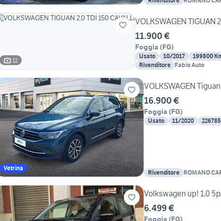
Rivenditore
ROMANO CA
VOLKSWAGEN TIGUAN 2.0
11.900 €
Foggia
(
FG
)
Usato
10/2017
199800 K
12
Rivenditore
Fabio Auto
VOLKSWAGEN Tiguan 2
16.900 €
Foggia
(
FG
)
Usato
11/2020
22678
Vetrina
Rivenditore
ROMANO CA
Volkswagen up! 1.0 5
6.499 €
Foggia
(
FG
)