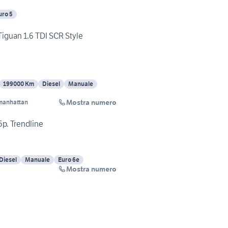
uro 5
uan 1.6 TDI SCR Style
199000 Km
Diesel
Manuale
Mostra numero
manhattan
p. Trendline
Diesel
Manuale
Euro 6e
Mostra numero