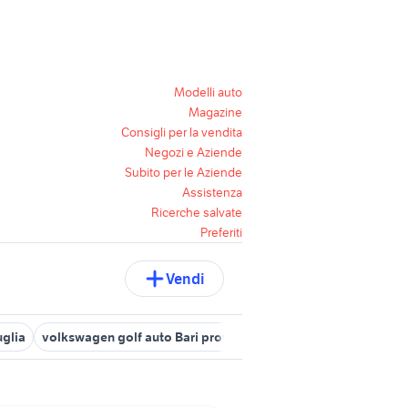
Modelli auto
Magazine
Consigli per la vendita
Negozi e Aziende
Subito per le Aziende
Assistenza
Ricerche salvate
Preferiti
Vendi
glia
volkswagen golf auto Bari provincia
volkswagen troia
v