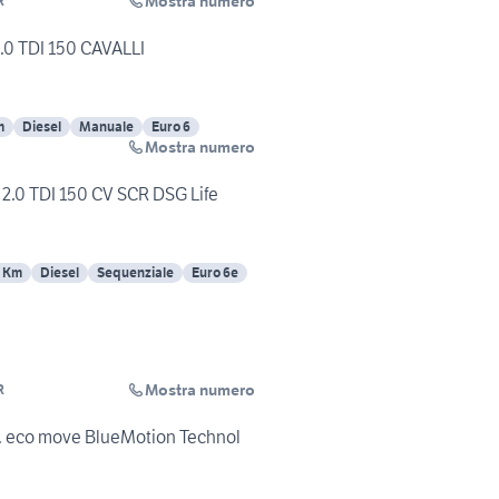
Mostra numero
R
 TDI 150 CAVALLI
m
Diesel
Manuale
Euro 6
Mostra numero
.0 TDI 150 CV SCR DSG Life
5 Km
Diesel
Sequenziale
Euro 6e
Mostra numero
R
p. eco move BlueMotion Technol