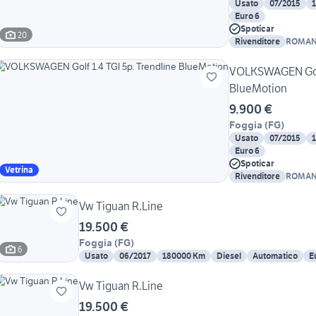
Usato
07/2015
Euro 6
Spoticar
20
Rivenditore
ROMAN
VOLKSWAGEN Golf 
BlueMotion
9.900 €
Foggia
(
FG
)
Usato
07/2015
Euro 6
Spoticar
Vetrina
Rivenditore
ROMAN
Vw Tiguan R.Line
19.500 €
Foggia
(
FG
)
6
Usato
06/2017
180000 Km
Diesel
Automatico
E
Vw Tiguan R.Line
19.500 €