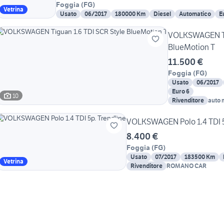
Foggia
(
FG
)
Vetrina
Usato
06/2017
180000 Km
Diesel
Automatico
E
VOLKSWAGEN Tig
BlueMotion T
11.500 €
Foggia
(
FG
)
Usato
06/2017
Euro 6
10
Rivenditore
auto 
VOLKSWAGEN Polo 1.4 TDI 5
8.400 €
Foggia
(
FG
)
Usato
07/2017
183500 Km
Vetrina
Rivenditore
ROMANO CAR