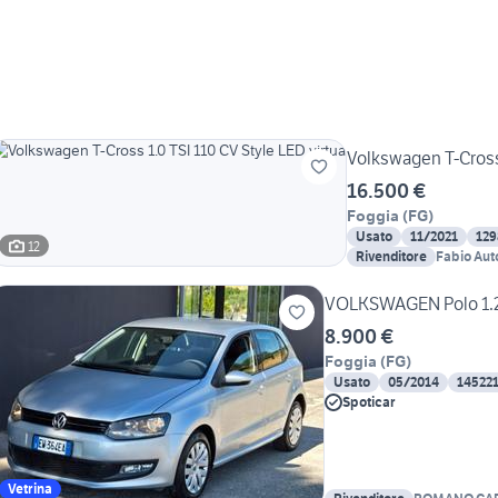
Volkswagen T-Cross 
16.500 €
Foggia
(
FG
)
Usato
11/2021
129
12
Rivenditore
Fabio Aut
VOLKSWAGEN Polo 1.2 
8.900 €
Foggia
(
FG
)
Usato
05/2014
14522
Spoticar
Vetrina