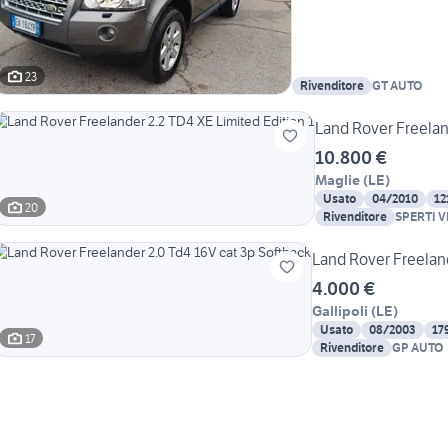
23
Rivenditore
GT AUTO
Land Rover Freeland
10.800 €
Maglie
(
LE
)
Usato
04/2010
12
20
Rivenditore
SPERTI V
Land Rover Freeland
4.000 €
Gallipoli
(
LE
)
Usato
08/2003
17
17
Rivenditore
GP AUTO