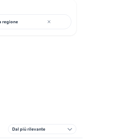
Dal più rilevante