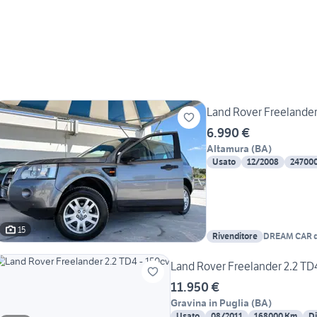
Land Rover Freelander
6.990 €
Altamura
(
BA
)
Usato
12/2008
24700
15
Rivenditore
DREAM CAR di
Land Rover Freelander 2.2 TD
11.950 €
Gravina in Puglia
(
BA
)
Usato
08/2011
168000 Km
Di