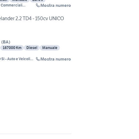
Mostra numero
li Commerciali
elander 2.2 TD4 - 150cv UNICO
a
(
BA
)
167000 Km
Diesel
Manuale
Mostra numero
SI - Auto e Veicoli
erciali Multimarche