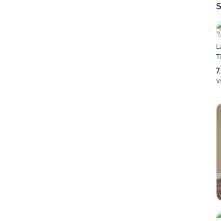
S
L
T
7
V