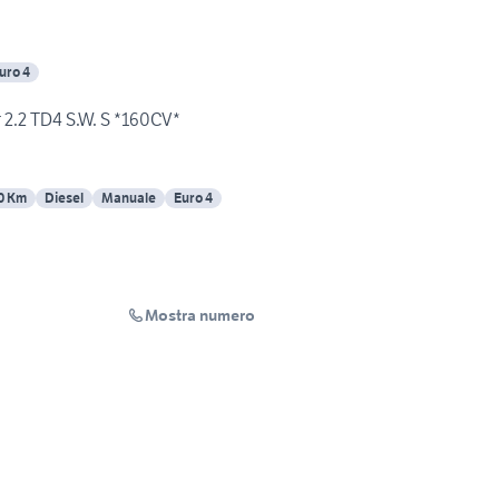
uro 4
 2.2 TD4 S.W. S *160CV*
0 Km
Diesel
Manuale
Euro 4
Mostra numero