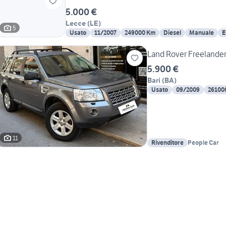
5.000 €
Lecce
(
LE
)
5
Usato
11/2007
249000 Km
Diesel
Manuale
E
Land Rover Freelander
5.900 €
Bari
(
BA
)
Usato
09/2009
26100
11
Rivenditore
People Car