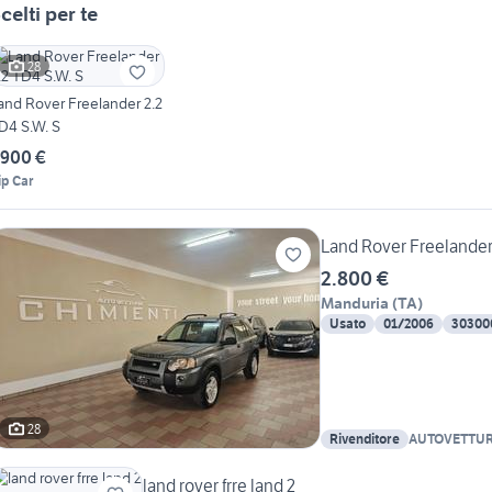
celti per te
28
and Rover Freelander 2.2
D4 S.W. S
.900 €
ip Car
Land Rover Freelander 
2.800 €
Manduria
(
TA
)
Usato
01/2006
30300
28
Rivenditore
AUTOVETTURE
land rover frre land 2