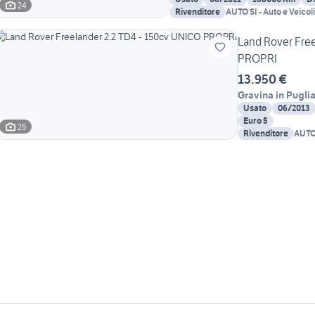
24
Rivenditore
AUTO SI - Auto e Veico
Multimarche
Land Rover Fre
PROPRI
13.950 €
Gravina in Pugli
Usato
06/2013
Euro 5
25
Rivenditore
AUTO 
Comm