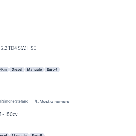
 2.2 TD4 S.W. HSE
0 Km
Diesel
Manuale
Euro 4
Mostra numero
 Simone Stefano
4 - 150cv
esel
Manuale
Euro 5