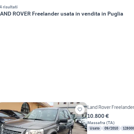
4 risultati
AND ROVER Freelander usata in vendita in Puglia
Land Rover Freeland
10.800 €
Massafra
(
TA
)
Usato
09/2010
12800