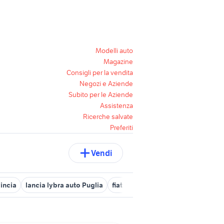
Modelli auto
Magazine
Consigli per la vendita
Negozi e Aziende
Subito per le Aziende
Assistenza
Ricerche salvate
Preferiti
Vendi
vincia
lancia lybra auto Puglia
fiat Brindisi provincia
auto usat