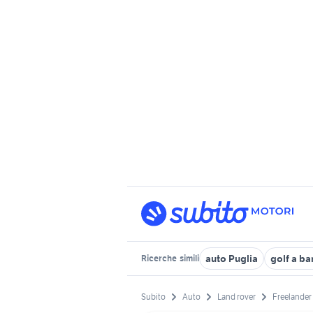
auto Puglia
golf a ba
Ricerche
simili
Subito
Auto
Land rover
Freelander